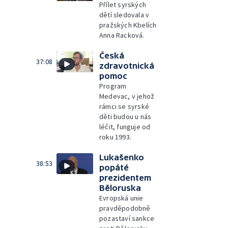
Přílet syrských
dětí sledovala v
pražských Kbelích
Anna Racková.
Česká
37:08
zdravotnická
pomoc
Program
Medevac, v jehož
rámci se syrské
děti budou u nás
léčit, funguje od
roku 1993.
Lukašenko
38:53
popáté
prezidentem
Běloruska
Evropská unie
pravděpodobně
pozastaví sankce