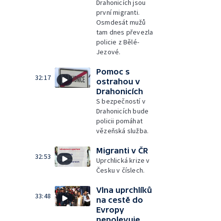
Drahonicích jsou
první migranti.
Osmdesát mužů
tam dnes převezla
policie z Bělé-
Jezové.
Pomoc s
32:17
ostrahou v
Drahonicích
S bezpečností v
Drahonicích bude
policii pomáhat
vězeňská služba.
Migranti v ČR
32:53
Uprchlická krize v
Česku v číslech.
Vlna uprchlíků
33:48
na cestě do
Evropy
nepolevuje