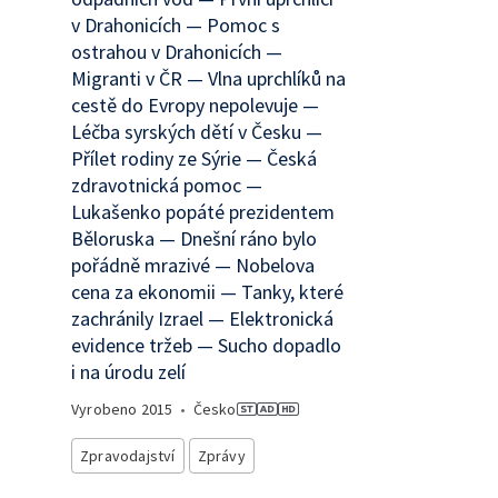
v Drahonicích — Pomoc s
ostrahou v Drahonicích —
Migranti v ČR — Vlna uprchlíků na
cestě do Evropy nepolevuje —
Léčba syrských dětí v Česku —
Přílet rodiny ze Sýrie — Česká
zdravotnická pomoc —
Lukašenko popáté prezidentem
Běloruska — Dnešní ráno bylo
pořádně mrazivé — Nobelova
cena za ekonomii — Tanky, které
zachránily Izrael — Elektronická
evidence tržeb — Sucho dopadlo
i na úrodu zelí
Vyrobeno
2015
•
Česko
Zpravodajství
Zprávy