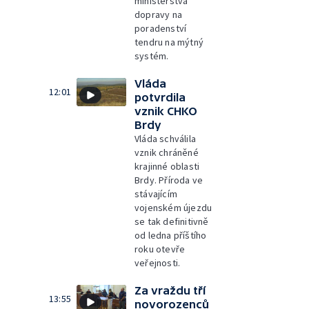
ministerstva
dopravy na
poradenství
tendru na mýtný
systém.
Vláda
12:01
potvrdila
vznik CHKO
Brdy
Vláda schválila
vznik chráněné
krajinné oblasti
Brdy. Příroda ve
stávajícím
vojenském újezdu
se tak definitivně
od ledna příštího
roku otevře
veřejnosti.
Za vraždu tří
13:55
novorozenců