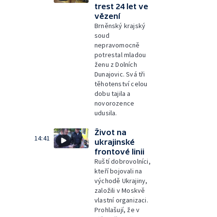
trest 24 let ve
vězení
Brněnský krajský
soud
nepravomocně
potrestal mladou
ženu z Dolních
Dunajovic. Svá tři
těhotenství celou
dobu tajila a
novorozence
udusila.
Život na
14:41
ukrajinské
frontové linii
Ruští dobrovolníci,
kteří bojovali na
východě Ukrajiny,
založili v Moskvě
vlastní organizaci.
Prohlašují, že v