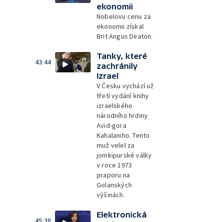
ekonomii
Nobelovu cenu za
ekonomii získal
Brit Angus Deaton.
Tanky, které
43:44
zachránily
Izrael
V Česku vychází už
třetí vydání knihy
izraelského
národního hrdiny
Avid-gora
Kahalaniho. Tento
muž velel za
jomkipurské války
v roce 1973
praporu na
Golanských
výšinách.
Elektronická
45:38