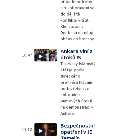
případě potřeby
jsou připraveni se
do dějiště
konfliktu vrátit.
Klid zbraní v
Donbasu narušují
občas obě strany.
Ankara viní z
16:47
útoků IS
Takzvaný Islámský
stát je podle
tureckého
premiéra hlavním
podezřelým ze
sobotních
pumových útoků
na demonstraci v
Ankaře.
Bezpečnostní
17:12
opatření v JE
Temelín