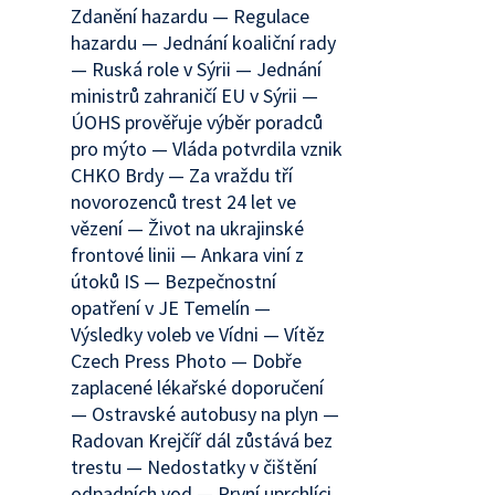
Zdanění hazardu — Regulace
hazardu — Jednání koaliční rady
— Ruská role v Sýrii — Jednání
ministrů zahraničí EU v Sýrii —
ÚOHS prověřuje výběr poradců
pro mýto — Vláda potvrdila vznik
CHKO Brdy — Za vraždu tří
novorozenců trest 24 let ve
vězení — Život na ukrajinské
frontové linii — Ankara viní z
útoků IS — Bezpečnostní
opatření v JE Temelín —
Výsledky voleb ve Vídni — Vítěz
Czech Press Photo — Dobře
zaplacené lékařské doporučení
— Ostravské autobusy na plyn —
Radovan Krejčíř dál zůstává bez
trestu — Nedostatky v čištění
odpadních vod — První uprchlíci