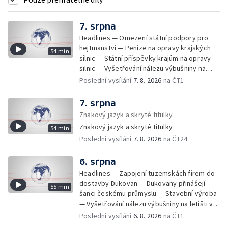
7. srpna
Headlines — Omezení státní podpory pro
hejtmanství — Peníze na opravy krajských
54 min
silnic — Státní příspěvky krajům na opravy
silnic — Vyšetřování nálezu výbušniny na
letišti v Lipsku — Pasové kontroly spojů mezi
Poslední vysílání
7. 8. 2026
na ČT1
Španělskem a Itálii — Demolice vyhořelé
budovy ve Zlíně — Pohřeb Milana Knížáka —
7. srpna
Obvinění v kauze Správy železnic — Tržby
Znakový jazyk a skryté titulky
ve službách vzrostly — Další útoku
Znakový jazyk a skryté titulky
54 min
ukrajinských dronů na sklady v Rusku —
Poslední vysílání
7. 8. 2026
na ČT24
Exhumace těl obětí volyňských masakrů —
Financování zařízení pro pomoc dětem —
Vodní elektrárny kvůli suchu omezují provoz
6. srpna
— 25 let od zápisu vily Tugendhat na seznam
Headlines — Zapojení tuzemskách firem do
UNESCO — Pokuta pro společnost Meta —
dostavby Dukovan — Dukovany přinášejí
55 min
Oběti po střelbě na škole v Thajsku —
šanci českému průmyslu — Stavební výroba
Technologie pomáhají s péčí o seniory —
— Vyšetřování nálezu výbušniny na letišti v
Útok nožem v Tanvaldu — Výměna řidičských
Lipsku — Bourání torza vyhořelé budovy ve
Poslední vysílání
6. 8. 2026
na ČT1
průkazů — Demolice vyhořelé výškové
Zlíně — Kritické sucho v Evropě —