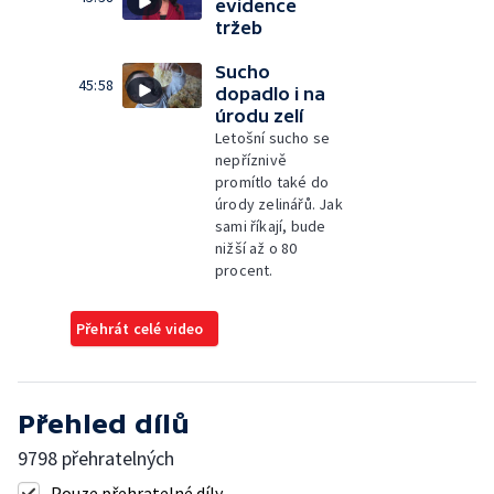
evidence
tržeb
Sucho
45:58
dopadlo i na
úrodu zelí
Letošní sucho se
nepříznivě
promítlo také do
úrody zelinářů. Jak
sami říkají, bude
nižší až o 80
procent.
Přehrát celé video
Přehled dílů
9798 přehratelných
Pouze přehratelné díly