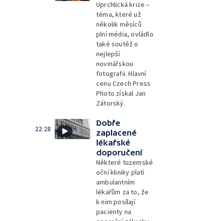
Uprchlická krize –
téma, které už
několik měsíců
plní média, ovládlo
také soutěž o
nejlepší
novinářskou
fotografii. Hlavní
cenu Czech Press
Photo získal Jan
Zátorský.
Dobře
22:28
zaplacené
lékařské
doporučení
Některé tuzemské
oční kliniky platí
ambulantním
lékařům za to, že
k nim posílají
pacienty na