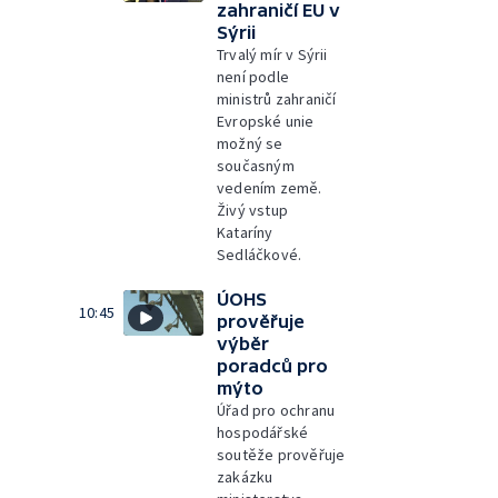
zahraničí EU v
Sýrii
Trvalý mír v Sýrii
není podle
ministrů zahraničí
Evropské unie
možný se
současným
vedením země.
Živý vstup
Kataríny
Sedláčkové.
ÚOHS
10:45
prověřuje
výběr
poradců pro
mýto
Úřad pro ochranu
hospodářské
soutěže prověřuje
zakázku