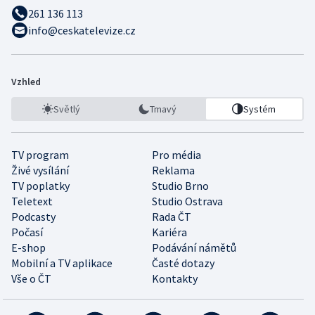
261 136 113
info@ceskatelevize.cz
Vzhled
Světlý
Tmavý
Systém
TV program
Pro média
Živé vysílání
Reklama
TV poplatky
Studio Brno
Teletext
Studio Ostrava
Podcasty
Rada ČT
Počasí
Kariéra
E-shop
Podávání námětů
Mobilní a TV aplikace
Časté dotazy
Vše o ČT
Kontakty