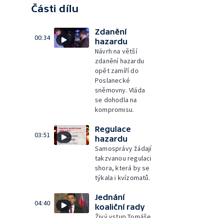
Části dílu
Zdanění
00:34
hazardu
Návrh na větší
zdanění hazardu
opět zamíří do
Poslanecké
sněmovny. Vláda
se dohodla na
kompromisu.
Regulace
03:51
hazardu
Samosprávy žádají
takzvanou regulaci
shora, která by se
týkala i kvízomatů.
Jednání
04:40
koaliční rady
Živý vstup Tomáše