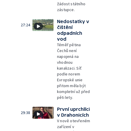
žádost státního
zástupce.
Nedostatky v
27:24
čištění
odpadních
vod
Téměř pětina
Čechů není
napojená na
vhodnou
kanalizaci. Síť
podle norem
Evropské unie
přitom měla být
kompletní už před
pěti lety.
První uprchlíci
29:38
v Drahonicích
V nově otevřeném
zařízení v