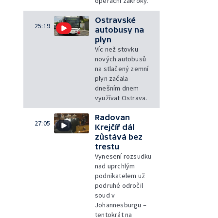
operační zákroky.
Ostravské
25:19
autobusy na
plyn
Víc než stovku
nových autobusů
na stlačený zemní
plyn začala
dnešním dnem
využívat Ostrava.
Radovan
27:05
Krejčíř dál
zůstává bez
trestu
Vynesení rozsudku
nad uprchlým
podnikatelem už
podruhé odročil
soud v
Johannesburgu –
tentokrát na