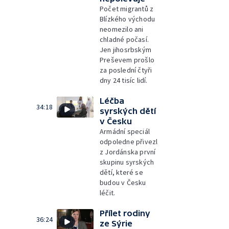
Počet migrantů z
Blízkého východu
neomezilo ani
chladné počasí.
Jen jihosrbským
Preševem prošlo
za poslední čtyři
dny 24 tisíc lidí.
Léčba
34:18
syrských dětí
v Česku
Armádní speciál
odpoledne přivezl
z Jordánska první
skupinu syrských
dětí, které se
budou v Česku
léčit.
Přílet rodiny
36:24
ze Sýrie