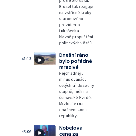
proti Bělorusku.
Brusel tak reaguje
na vstřícné kroky
staronového
prezidenta
Lukašenka –
hlavně propuštění
politických vězňů.
Dnešní ráno
41:13
bylo pořádně
mrazivé
Nejchladněji,
minus dvanáct
celých tři desetiny
stupně, měli na
šumavské Kvildě.
Mrzlo ale i na
opačném konci
republiky.
Nobelova
43:06
cena za