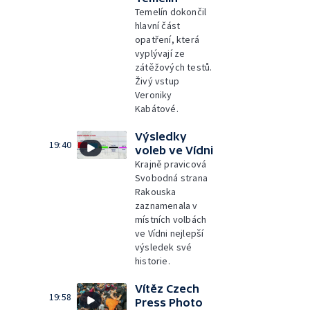
Temelín dokončil
hlavní část
opatření, která
vyplývají ze
zátěžových testů.
Živý vstup
Veroniky
Kabátové.
Výsledky
19:40
voleb ve Vídni
Krajně pravicová
Svobodná strana
Rakouska
zaznamenala v
místních volbách
ve Vídni nejlepší
výsledek své
historie.
Vítěz Czech
19:58
Press Photo