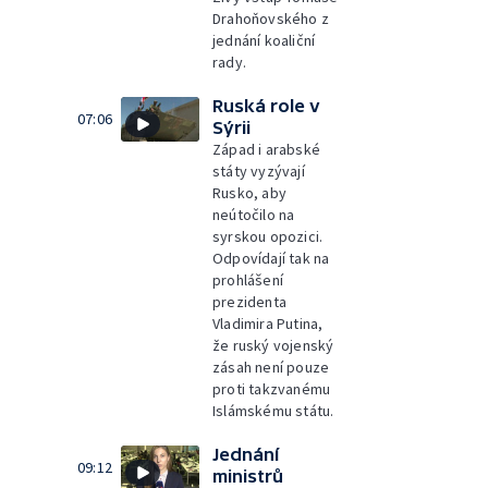
Drahoňovského z
jednání koaliční
rady.
Ruská role v
07:06
Sýrii
Západ i arabské
státy vyzývají
Rusko, aby
neútočilo na
syrskou opozici.
Odpovídají tak na
prohlášení
prezidenta
Vladimira Putina,
že ruský vojenský
zásah není pouze
proti takzvanému
Islámskému státu.
Jednání
09:12
ministrů