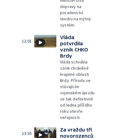
ministerstva
dopravy na
poradenství
tendru na mýtný
systém.
Vláda
12:01
potvrdila
vznik CHKO
Brdy
Vláda schválila
vznik chráněné
krajinné oblasti
Brdy. Příroda ve
stávajícím
vojenském újezdu
se tak definitivně
od ledna příštího
roku otevře
veřejnosti.
Za vraždu tří
13:55
novorozenců