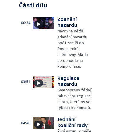
Části dílu
Zdanění
00:34
hazardu
Návrh na větší
zdanění hazardu
opět zamíří do
Poslanecké
sněmovny. Vláda
se dohodla na
kompromisu.
Regulace
03:51
hazardu
Samosprávy žádají
takzvanou regulaci
shora, která by se
týkala i kvízomatů.
Jednání
04:40
koaliční rady
Živý vstup Tomáše