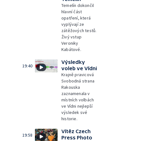
Temelín dokončil
hlavní část
opatření, která
vyplývají ze
zátěžových testů.
Živý vstup
Veroniky
Kabátové.
Výsledky
19:40
voleb ve Vídni
Krajně pravicová
Svobodná strana
Rakouska
zaznamenala v
místních volbách
ve Vídni nejlepší
výsledek své
historie.
Vítěz Czech
19:58
Press Photo