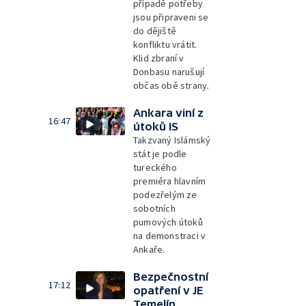
případě potřeby
jsou připraveni se
do dějiště
konfliktu vrátit.
Klid zbraní v
Donbasu narušují
občas obě strany.
Ankara viní z
16:47
útoků IS
Takzvaný Islámský
stát je podle
tureckého
premiéra hlavním
podezřelým ze
sobotních
pumových útoků
na demonstraci v
Ankaře.
Bezpečnostní
17:12
opatření v JE
Temelín