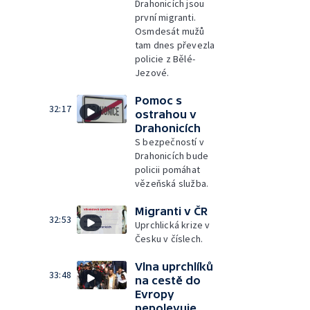
Drahonicích jsou
první migranti.
Osmdesát mužů
tam dnes převezla
policie z Bělé-
Jezové.
Pomoc s
32:17
ostrahou v
Drahonicích
S bezpečností v
Drahonicích bude
policii pomáhat
vězeňská služba.
Migranti v ČR
32:53
Uprchlická krize v
Česku v číslech.
Vlna uprchlíků
33:48
na cestě do
Evropy
nepolevuje