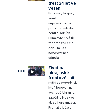
trest 24 let ve
vězení
Brněnský krajský
soud
nepravomocně
potrestal mladou
ženu z Dolních
Dunajovic. Svá tři
těhotenství celou
dobu tajila a
novorozence
udusila.
Život na
14:41
ukrajinské
frontové linii
Ruští dobrovolníci,
kteří bojovali na
východě Ukrajiny,
založili v Moskvě
vlastní organizaci.
Prohlašují, že v