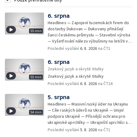
6. srpna
Headlines — Zapojení tuzemskách firem do
dostavby Dukovan — Dukovany přinášejí
55 min
šanci českému průmyslu — Stavební výroba
— Vyšetřování nálezu výbušniny na letišti v
Lipsku — Bourání torza vyhořelé budovy ve
Poslední vysílání
6. 8. 2026
na ČT1
Zlíně — Kritické sucho v Evropě —
Omezování spotřeby vody v Jihlavě — Čistý
6. srpna
zisk bank — Jednání o ukončení bojů na
Znakový jazyk a skryté titulky
Blízkém východě — Opakované údery na
Znakový jazyk a skryté titulky
55 min
jižní Libanon — Přibylo zásahů horské služby
Poslední vysílání
6. 8. 2026
na ČT24
— Bezpečnostní opatření kvůli Evropské lize
— Český film Volklore získal studentského
Oscara — Doživotní trest pro Afghánce —
5. srpna
Slevy na jízdném — Aktualizace plánu
Headlines — Masivní ruský úder na Ukrajinu
adaptace na klimatické změny — Letošní
— Cíle ruských úderů na Ukrajině — Unijní
54 min
teplotní rekordy — Škody po nočních
podpora Ukrajině — Přísnější ochrana pro
bouřkách na východě Čech — Výhled počasí
ukrajinské uprchlíky — Ukrajinští uprchlíci s
na další dny — Sucho dělá problémy
dočasnou ochranou v Česku — Uprchlíci s
Poslední vysílání
5. 8. 2026
na ČT1
zemědělcům i drobným pěstitelům — Výhled
dočasnou ochranou v ČR — Pátrání na jezeře