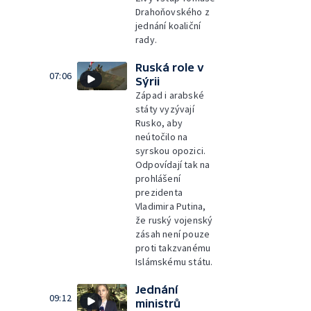
Drahoňovského z
jednání koaliční
rady.
Ruská role v
07:06
Sýrii
Západ i arabské
státy vyzývají
Rusko, aby
neútočilo na
syrskou opozici.
Odpovídají tak na
prohlášení
prezidenta
Vladimira Putina,
že ruský vojenský
zásah není pouze
proti takzvanému
Islámskému státu.
Jednání
09:12
ministrů