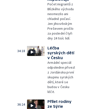
Počet migrantů z
Blízkého východu
neomezilo ani
chladné počasí.
Jen jihosrbským
Preševem prošlo
za poslední čtyři
dny 24 tisíc lidí.
Léčba
34:18
syrských dětí
v Česku
Armádní speciál
odpoledne přivezl
z Jordánska první
skupinu syrských
dětí, které se
budou v Česku
léčit.
Přílet rodiny
36:24
ze Sýrie