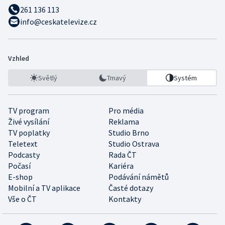
261 136 113
info@ceskatelevize.cz
Vzhled
Světlý
Tmavý
Systém
TV program
Pro média
Živé vysílání
Reklama
TV poplatky
Studio Brno
Teletext
Studio Ostrava
Podcasty
Rada ČT
Počasí
Kariéra
E-shop
Podávání námětů
Mobilní a TV aplikace
Časté dotazy
Vše o ČT
Kontakty