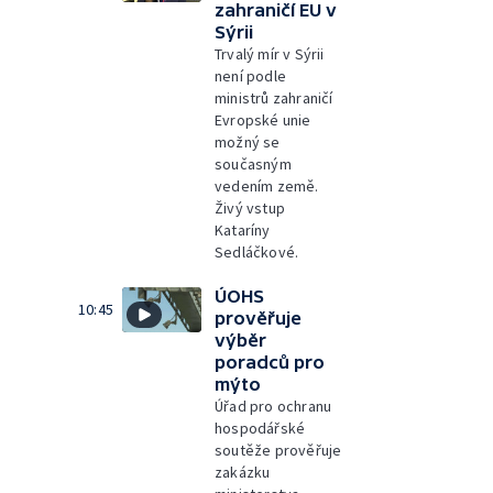
zahraničí EU v
Sýrii
Trvalý mír v Sýrii
není podle
ministrů zahraničí
Evropské unie
možný se
současným
vedením země.
Živý vstup
Kataríny
Sedláčkové.
ÚOHS
10:45
prověřuje
výběr
poradců pro
mýto
Úřad pro ochranu
hospodářské
soutěže prověřuje
zakázku