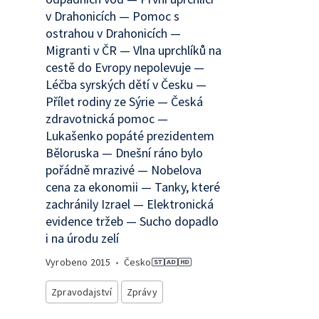
v Drahonicích — Pomoc s
ostrahou v Drahonicích —
Migranti v ČR — Vlna uprchlíků na
cestě do Evropy nepolevuje —
Léčba syrských dětí v Česku —
Přílet rodiny ze Sýrie — Česká
zdravotnická pomoc —
Lukašenko popáté prezidentem
Běloruska — Dnešní ráno bylo
pořádně mrazivé — Nobelova
cena za ekonomii — Tanky, které
zachránily Izrael — Elektronická
evidence tržeb — Sucho dopadlo
i na úrodu zelí
Vyrobeno
2015
•
Česko
Zpravodajství
Zprávy