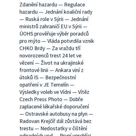
Zdanění hazardu — Regulace
hazardu — Jednání koaliční rady
— Ruská role v Sýrii — Jednání
ministrů zahraničí EU v Sýrii —
ÚOHS prověřuje výběr poradců
pro mýto — Vláda potvrdila vznik
CHKO Brdy — Za vraždu tří
novorozenců trest 24 let ve
vězení — Život na ukrajinské
frontové linii — Ankara viní z
útoků IS — Bezpečnostní
opatření v JE Temelín —
Výsledky voleb ve Vídni — Vítěz
Czech Press Photo — Dobře
zaplacené lékařské doporučení
— Ostravské autobusy na plyn —
Radovan Krejčíř dál zůstává bez
trestu — Nedostatky v čištění
odpadních vod — První uprchlíci