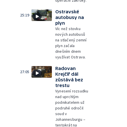
operační zákroky.
Ostravské
25:19
autobusy na
plyn
Víc než stovku
nových autobusů
na stlačený zemní
plyn začala
dnešním dnem
využívat Ostrava.
Radovan
27:05
Krejčíř dál
zůstává bez
trestu
Vynesení rozsudku
nad uprchlým
podnikatelem už
podruhé odročil
soud v
Johannesburgu –
tentokrát na