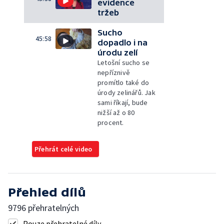
evidence
tržeb
Sucho
45:58
dopadlo i na
úrodu zelí
Letošní sucho se
nepříznivě
promítlo také do
úrody zelinářů. Jak
sami říkají, bude
nižší až o 80
procent.
Přehrát celé video
Přehled dílů
9796 přehratelných
Pouze přehratelné díly