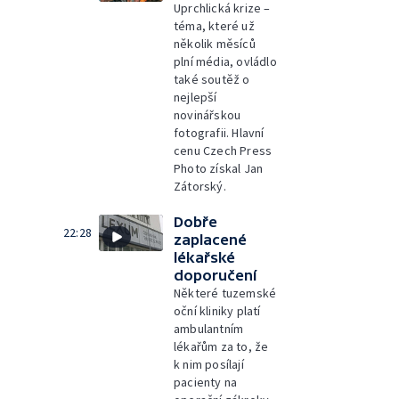
Uprchlická krize –
téma, které už
několik měsíců
plní média, ovládlo
také soutěž o
nejlepší
novinářskou
fotografii. Hlavní
cenu Czech Press
Photo získal Jan
Zátorský.
Dobře
22:28
zaplacené
lékařské
doporučení
Některé tuzemské
oční kliniky platí
ambulantním
lékařům za to, že
k nim posílají
pacienty na