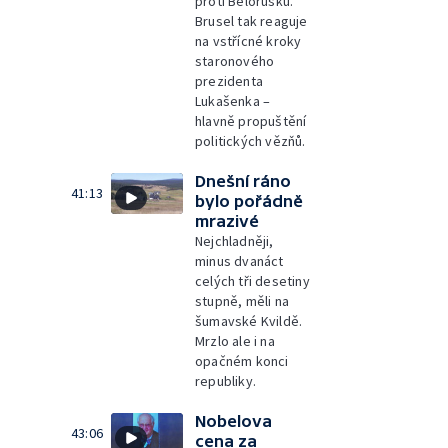
proti Bělorusku.
Brusel tak reaguje
na vstřícné kroky
staronového
prezidenta
Lukašenka –
hlavně propuštění
politických vězňů.
Dnešní ráno
41:13
bylo pořádně
mrazivé
Nejchladněji,
minus dvanáct
celých tři desetiny
stupně, měli na
šumavské Kvildě.
Mrzlo ale i na
opačném konci
republiky.
Nobelova
43:06
cena za