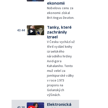
ekonomii
Nobelovu cenu za
ekonomii získal
Brit Angus Deaton.
Tanky, které
43:44
zachránily
Izrael
V Česku vychází už
třetí vydání knihy
izraelského
národního hrdiny
Avid-gora
Kahalaniho. Tento
muž velel za
jomkipurské války
v roce 1973
praporu na
Golanských
výšinách.
Elektronická
45:38