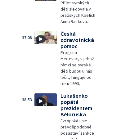
Přílet syrských
dětí sledovala v
pražských Kbelích
Anna Racková.
Česká
37:08
zdravotnická
pomoc
Program
Medevac, v jehož
rámci se syrské
děti budou u nás
léčit, funguje od
roku 1993.
Lukašenko
38:53
popáté
prezidentem
Běloruska
Evropská unie
pravděpodobně
pozastaví sankce