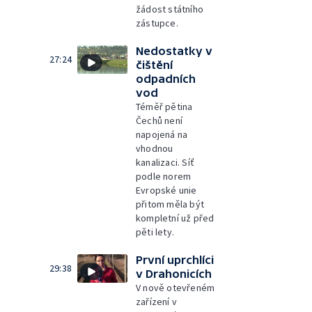
žádost státního
zástupce.
Nedostatky v
27:24
čištění
odpadních
vod
Téměř pětina
Čechů není
napojená na
vhodnou
kanalizaci. Síť
podle norem
Evropské unie
přitom měla být
kompletní už před
pěti lety.
První uprchlíci
29:38
v Drahonicích
V nově otevřeném
zařízení v