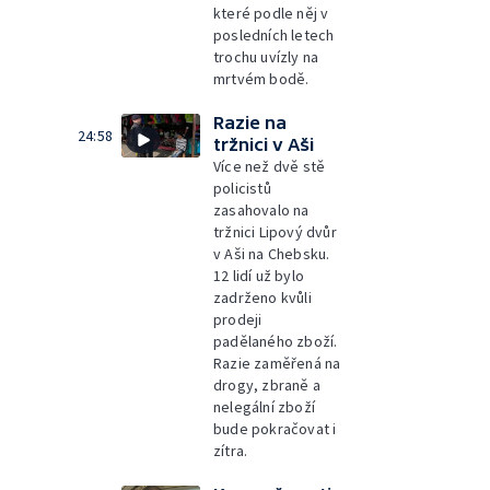
které podle něj v
posledních letech
trochu uvízly na
mrtvém bodě.
Razie na
24:58
tržnici v Aši
Více než dvě stě
policistů
zasahovalo na
tržnici Lipový dvůr
v Aši na Chebsku.
12 lidí už bylo
zadrženo kvůli
prodeji
padělaného zboží.
Razie zaměřená na
drogy, zbraně a
nelegální zboží
bude pokračovat i
zítra.