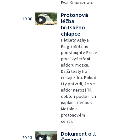
Ewa Kopaczowá.
Protonová
19:30
léčba
britského
chlapce
Pětiletý Ashya
King z Británie
podstoupil v Praze
první vyšetření
nádoru mozku.
Další testy ho
čekají zítra. Pokud
i ty potvrdí, že se
nádor nerozšířil,
doktoři podle nich
naplánují léčbu v
Motole a
protonovém
centru.
Dokument o J.
20:13
Čapkovi