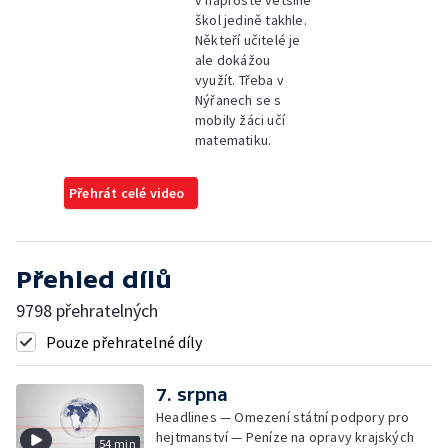
škol jedině takhle.
Někteří učitelé je
ale dokážou
využít. Třeba v
Nýřanech se s
mobily žáci učí
matematiku.
Přehrát celé video
Přehled dílů
9798 přehratelných
Pouze přehratelné díly
7. srpna
Headlines — Omezení státní podpory pro
hejtmanství — Peníze na opravy krajských
54 min