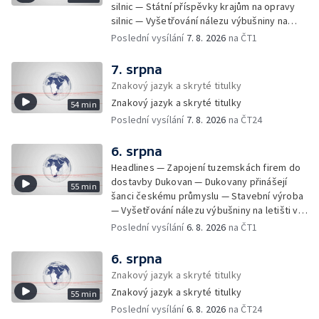
silnic — Státní příspěvky krajům na opravy
silnic — Vyšetřování nálezu výbušniny na
letišti v Lipsku — Pasové kontroly spojů mezi
Poslední vysílání
7. 8. 2026
na ČT1
Španělskem a Itálii — Demolice vyhořelé
budovy ve Zlíně — Pohřeb Milana Knížáka —
7. srpna
Obvinění v kauze Správy železnic — Tržby
Znakový jazyk a skryté titulky
ve službách vzrostly — Další útoku
Znakový jazyk a skryté titulky
54 min
ukrajinských dronů na sklady v Rusku —
Poslední vysílání
7. 8. 2026
na ČT24
Exhumace těl obětí volyňských masakrů —
Financování zařízení pro pomoc dětem —
Vodní elektrárny kvůli suchu omezují provoz
6. srpna
— 25 let od zápisu vily Tugendhat na seznam
Headlines — Zapojení tuzemskách firem do
UNESCO — Pokuta pro společnost Meta —
dostavby Dukovan — Dukovany přinášejí
55 min
Oběti po střelbě na škole v Thajsku —
šanci českému průmyslu — Stavební výroba
Technologie pomáhají s péčí o seniory —
— Vyšetřování nálezu výbušniny na letišti v
Útok nožem v Tanvaldu — Výměna řidičských
Lipsku — Bourání torza vyhořelé budovy ve
Poslední vysílání
6. 8. 2026
na ČT1
průkazů — Demolice vyhořelé výškové
Zlíně — Kritické sucho v Evropě —
budovy ve Zlíně — Baťovská dominanta mizí
Omezování spotřeby vody v Jihlavě — Čistý
6. srpna
ze Zlína — Zpracování sutě po demolici —
zisk bank — Jednání o ukončení bojů na
Znakový jazyk a skryté titulky
Požár v bratislavské rafinerii — Obce bez
Blízkém východě — Opakované údery na
kandidátní listiny pro komunální volby —
Znakový jazyk a skryté titulky
55 min
jižní Libanon — Přibylo zásahů horské služby
Vážné popáleniny od slunce a rozpálených
Poslední vysílání
6. 8. 2026
na ČT24
— Bezpečnostní opatření kvůli Evropské lize