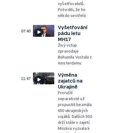
vyšetřovatelů.
Potvrdili, že ho
někdo sestřelil.
Vyšetřování
07:40
pádu letu
MH17
Živý vstup
zpravodaje
Bohumila Vostala z
Amsterdamu
Výměna
11:47
zajatců na
Ukrajině
Proruští
separatisté už
propustili bezmála
650 ukrajinských
vojáků. Dalších 500
drží stále v zajetí.
Moskva vyzvala k