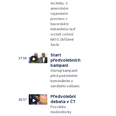
techniky. V
americkém
vojenském
prostoru v
bavorském
Hohenfelsu teď
vrcholí cvičení
NATO Zkřížené
šavle.
Start
37:56
předvolebních
kampaní
Startují kampaně
před podzimními
komunálními a
senátními volbami.
Předvolební
38:57
debata v ČT
Pozvánka
moderátorky