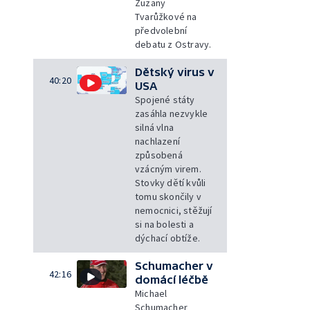
Zuzany
Tvarůžkové na
předvolební
debatu z Ostravy.
Dětský virus v
40:20
USA
Spojené státy
zasáhla nezvykle
silná vlna
nachlazení
způsobená
vzácným virem.
Stovky dětí kvůli
tomu skončily v
nemocnici, stěžují
si na bolesti a
dýchací obtíže.
Schumacher v
42:16
domácí léčbě
Michael
Schumacher