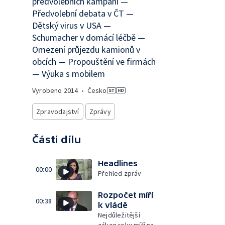
předvolebních kampaní —
Předvolební debata v ČT —
Dětský virus v USA —
Schumacher v domácí léčbě —
Omezení průjezdu kamionů v
obcích — Propouštění ve firmách
— Výuka s mobilem
Vyrobeno
2014
•
Česko
Zpravodajství
Zprávy
Části dílu
Headlines
00:00
Přehled zpráv
Rozpočet míří
00:38
k vládě
Nejdůležitější
zákon roku míří na