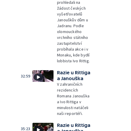
prohledali na
žádost českých
vyšetřovatelů
Janouškův dům u
Jadranu. Podle
olomouckého
vrchního státního
zastupitelství
probíhala akce i v
Monaku, kde bydlí
lobbista Ivo Rittig.
Razie u Rittiga
32:59
a Janouška
V zahraničních
rezidencích
Romana Janouška
a Ivo Rittiga v
minulosti natáčeli
naši reportéři.
Razie u Rittiga
35:23
a Janouška