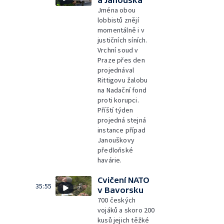
Jména obou
lobbistů znějí
momentálně i v
justičních síních.
Vrchní soud v
Praze přes den
projednával
Rittigovu žalobu
na Nadační fond
proti korupci.
Příští týden
projedná stejná
instance případ
Janouškovy
předloňské
havárie.
Cvičení NATO
35:55
v Bavorsku
700 českých
vojáků a skoro 200
kusů jejich těžké