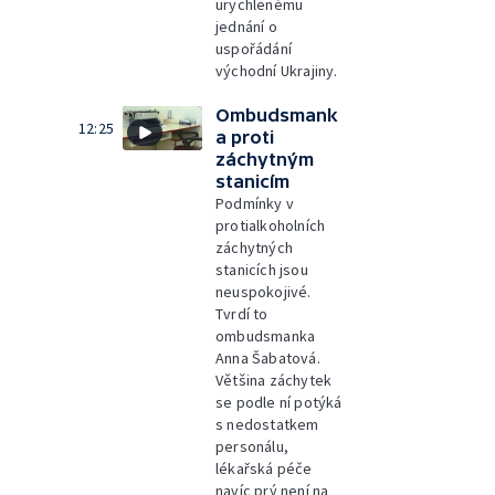
urychlenému
jednání o
uspořádání
východní Ukrajiny.
Ombudsmank
12:25
a proti
záchytným
stanicím
Podmínky v
protialkoholních
záchytných
stanicích jsou
neuspokojivé.
Tvrdí to
ombudsmanka
Anna Šabatová.
Většina záchytek
se podle ní potýká
s nedostatkem
personálu,
lékařská péče
navíc prý není na