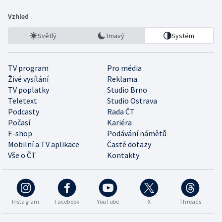
Vzhled
Světlý
Tmavý
Systém
TV program
Pro média
Živé vysílání
Reklama
TV poplatky
Studio Brno
Teletext
Studio Ostrava
Podcasty
Rada ČT
Počasí
Kariéra
E-shop
Podávání námětů
Mobilní a TV aplikace
Časté dotazy
Vše o ČT
Kontakty
Instagram
Facebook
YouTube
X
Threads