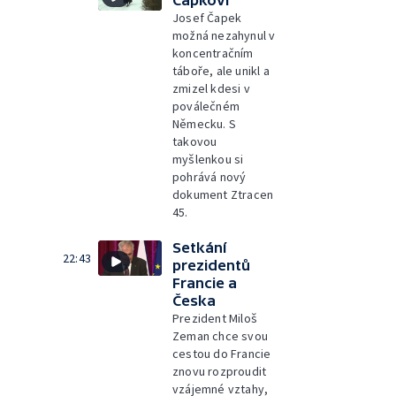
Josef Čapek
možná nezahynul v
koncentračním
táboře, ale unikl a
zmizel kdesi v
poválečném
Německu. S
takovou
myšlenkou si
pohrává nový
dokument Ztracen
45.
Setkání
22:43
prezidentů
Francie a
Česka
Prezident Miloš
Zeman chce svou
cestou do Francie
znovu rozproudit
vzájemné vztahy,