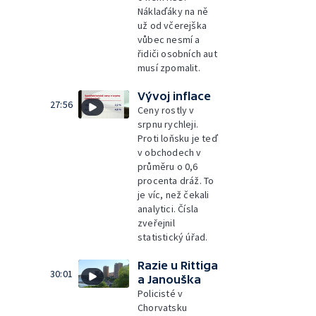
Náklaďáky na ně
už od včerejška
vůbec nesmí a
řidiči osobních aut
musí zpomalit.
Vývoj inflace
27:56
Ceny rostly v
srpnu rychleji.
Proti loňsku je teď
v obchodech v
průměru o 0,6
procenta dráž. To
je víc, než čekali
analytici. Čísla
zveřejnil
statistický úřad.
Razie u Rittiga
30:01
a Janouška
Policisté v
Chorvatsku