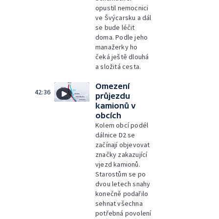
opustil nemocnici
ve Švýcarsku a dál
se bude léčit
doma. Podle jeho
manažerky ho
čeká ještě dlouhá
a složitá cesta.
Omezení
42:36
průjezdu
kamionů v
obcích
Kolem obcí podél
dálnice D2 se
začínají objevovat
značky zakazující
vjezd kamionů.
Starostům se po
dvou letech snahy
konečně podařilo
sehnat všechna
potřebná povolení