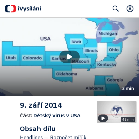
Search
3 min
9. září 2014
Část:
Dětský virus v USA
49 min
Obsah dílu
Headlines — Rozpočet míří k