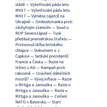
vládě — Vyšetřování pádu letu
MH17 — Vyšetřování pádu letu
MH17 — Výměna zajatců na
Ukrajině — Ombudsmanka proti
záchytným stanicím — Soud o
ROP Severozápad — Tusk
předává premiérskou štafetu —
Protonová léčba britského
chlapce — Dokument o J.
Čapkovi — Setkání prezidentů
Francie a Česka — Razie na
tržnici v Aši — Kampaň proti
rakovině — Uzavření dálničních
mostů? — Vývoj inflace — Razie
u Rittiga a Janouška — Razie u
Rittiga a Janouška — Razie u
Rittiga a Janouška — Cvičení
NATO v Bavorsku — Start