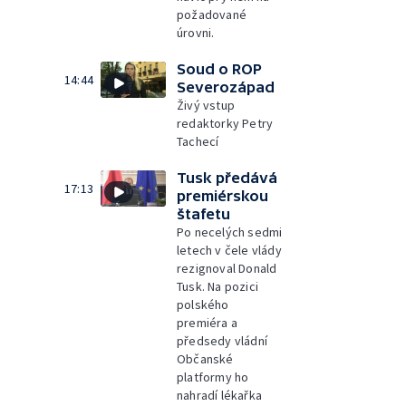
požadované
úrovni.
Soud o ROP
14:44
Severozápad
Živý vstup
redaktorky Petry
Tachecí
Tusk předává
17:13
premiérskou
štafetu
Po necelých sedmi
letech v čele vlády
rezignoval Donald
Tusk. Na pozici
polského
premiéra a
předsedy vládní
Občanské
platformy ho
nahradí lékařka