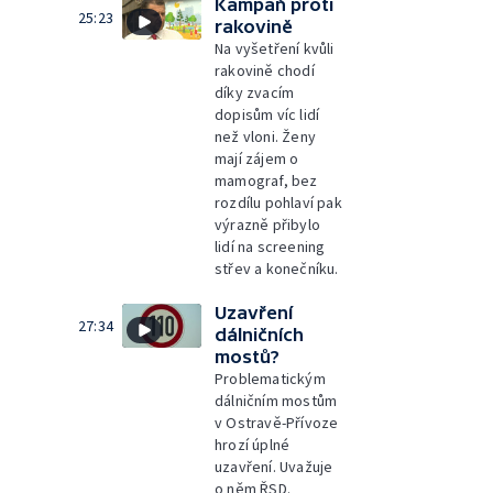
Kampaň proti
25:23
rakovině
Na vyšetření kvůli
rakovině chodí
díky zvacím
dopisům víc lidí
než vloni. Ženy
mají zájem o
mamograf, bez
rozdílu pohlaví pak
výrazně přibylo
lidí na screening
střev a konečníku.
Uzavření
27:34
dálničních
mostů?
Problematickým
dálničním mostům
v Ostravě-Přívoze
hrozí úplné
uzavření. Uvažuje
o něm ŘSD.