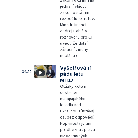
jednání vlády.
Zákon o státním
rozpočtu je hotov.
Ministr financí
Andrej Babiš v
rozhovoru pro ČT
uvedl, že další
zásadní změny
neplánuje.
Vyšetřování
04:52
pádu letu
MH17
Otázky kolem
sestřelení
malajsijského
letadla nad
Ukrajinou zůstávají
dál bez odpovědí.
Nepřinesla je ani
předběžná zpráva
nizozemských