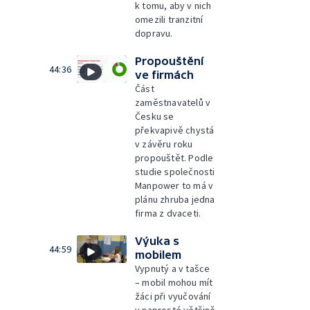
k tomu, aby v nich
omezili tranzitní
dopravu.
Propouštění
44:36
ve firmách
Část
zaměstnavatelů v
Česku se
překvapivě chystá
v závěru roku
propouštět. Podle
studie společnosti
Manpower to má v
plánu zhruba jedna
firma z dvaceti.
Výuka s
44:59
mobilem
Vypnutý a v tašce
– mobil mohou mít
žáci při vyučování
v naprosté většině