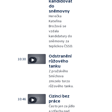
kandidovat
do
sněmovny
Herečka
Kateřina
Brožová se
vzdala
kandidatury do
sněmovny za
teplickou ČSSD.
Odstranění
10:30
růžového
tanku
Z pražského
Smíchova
zmizelo torzo
růžového tanku.
Cizinci bez
10:46
práce
Často jen za jídlo
a střechu nad