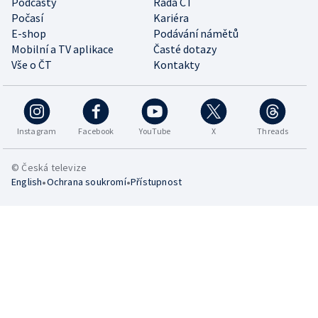
Podcasty
Rada ČT
Počasí
Kariéra
E-shop
Podávání námětů
Mobilní a TV aplikace
Časté dotazy
Vše o ČT
Kontakty
Instagram
Facebook
YouTube
X
Threads
© Česká televize
•
•
English
Ochrana soukromí
Přístupnost