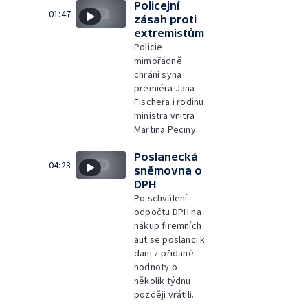
Policejní
01:47
zásah proti
extremistům
Policie
mimořádně
chrání syna
premiéra Jana
Fischera i rodinu
ministra vnitra
Martina Peciny.
Poslanecká
04:23
sněmovna o
DPH
Po schválení
odpočtu DPH na
nákup firemních
aut se poslanci k
dani z přidané
hodnoty o
několik týdnu
později vrátili.