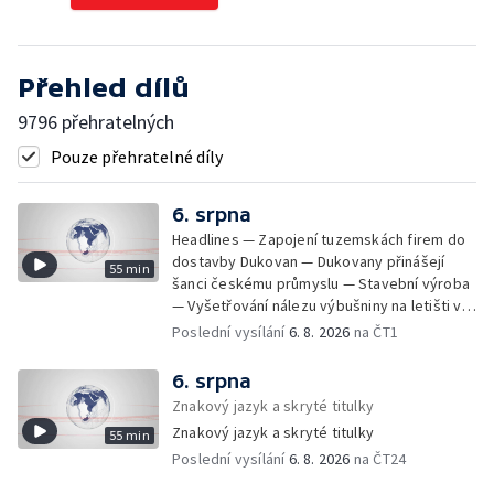
Přehled dílů
9796 přehratelných
Pouze přehratelné díly
6. srpna
Headlines — Zapojení tuzemskách firem do
dostavby Dukovan — Dukovany přinášejí
55 min
šanci českému průmyslu — Stavební výroba
— Vyšetřování nálezu výbušniny na letišti v
Lipsku — Bourání torza vyhořelé budovy ve
Poslední vysílání
6. 8. 2026
na ČT1
Zlíně — Kritické sucho v Evropě —
Omezování spotřeby vody v Jihlavě — Čistý
6. srpna
zisk bank — Jednání o ukončení bojů na
Znakový jazyk a skryté titulky
Blízkém východě — Opakované údery na
Znakový jazyk a skryté titulky
55 min
jižní Libanon — Přibylo zásahů horské služby
Poslední vysílání
6. 8. 2026
na ČT24
— Bezpečnostní opatření kvůli Evropské lize
— Český film Volklore získal studentského