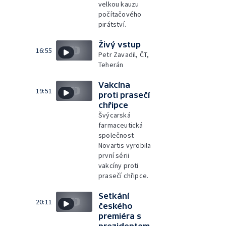
velkou kauzu
počítačového
pirátství.
Živý vstup
16:55
Petr Zavadil, ČT,
Teherán
Vakcína
19:51
proti prasečí
chřipce
Švýcarská
farmaceutická
společnost
Novartis vyrobila
první sérii
vakcíny proti
prasečí chřipce.
Setkání
20:11
českého
premiéra s
prezidentem