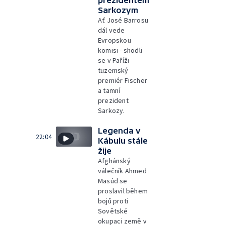
Sarkozym
Ať José Barrosu
dál vede
Evropskou
komisi - shodli
se v Paříži
tuzemský
premiér Fischer
a tamní
prezident
Sarkozy.
Legenda v
22:04
Kábulu stále
žije
Afghánský
válečník Ahmed
Masúd se
proslavil během
bojů proti
Sovětské
okupaci země v