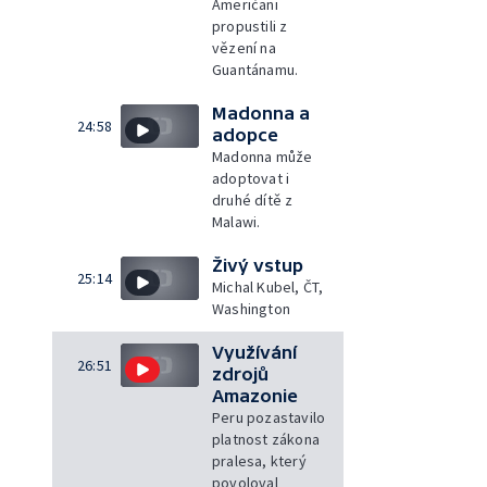
Američani
propustili z
vězení na
Guantánamu.
Madonna a
24:58
adopce
Madonna může
adoptovat i
druhé dítě z
Malawi.
Živý vstup
25:14
Michal Kubel, ČT,
Washington
Využívání
26:51
zdrojů
Amazonie
Peru pozastavilo
platnost zákona
pralesa, který
povoloval