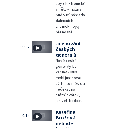
aby elektronické
viněty - možná
budoucí náhrada
dálničních
známek - byly
přenosné.
Jmenování
09:57
českých
generálů
Nové české
generály by
Václav Klaus
mohl jmenovat
už tento měsíc a
nečekat na
státní svátek,
jak velí tradice.
Kateřina
10:14
Brožová
nebude