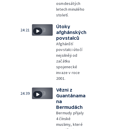
osmdesátých
letech minulého
století.
Útoky
24:21
afghánských
povstalců
Afghánští
povstalci útočí
nejsilněji od
začátku
spojenecké
invaze v roce
2001.
Vězni z
24:39
Guantánama
na
Bermudách
Bermudy přijaly
4 čínské
muslimy, které