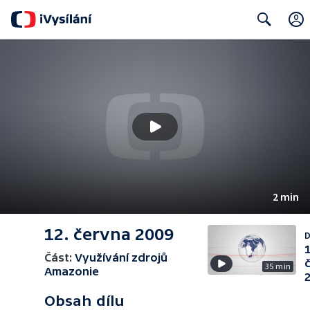
Search
2 min
12. června 2009
D
1
Část:
Využívání zdrojů
35 min
Amazonie
Obsah dílu