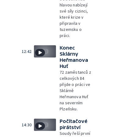
hlavou nabízejí
své síly cizinci,
které krize v
připravila v
tuzemsku o
práci.
Konec
12:42
Sklárny
Heřmanova
Huť
72 zaměstanců z
celkových 84
přijde o práci ve
Sklárně
Heřmanova Huť
na severním
Plzeňsku.
Počítačové
14:30
pirátství
Soudy řeší první