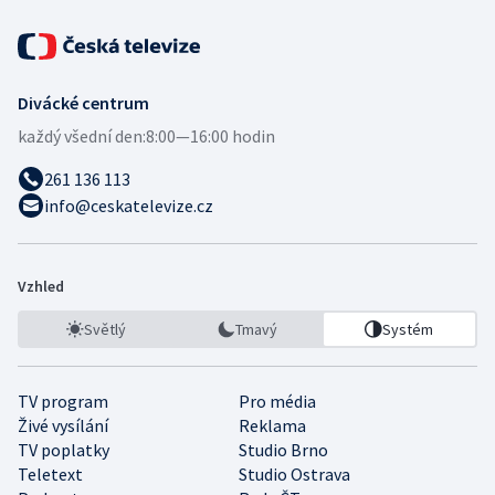
Divácké centrum
každý všední den:
8:00—16:00 hodin
261 136 113
info@ceskatelevize.cz
Vzhled
Světlý
Tmavý
Systém
TV program
Pro média
Živé vysílání
Reklama
TV poplatky
Studio Brno
Teletext
Studio Ostrava