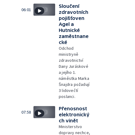
Sloučení
06:01
zdravotních
pojišťoven
Agel a
Hutnické
zaměstnane
cké
Odchod
ministryně
zdravotnictví
Dany Juráskové
a jejího 1.
náměstka Marka
Šnajdra požadují
3 lidovečtí
poslanci.
Přenosnost
07:58
elektronický
ch vinět
Ministerstvo
dopravy nechce,