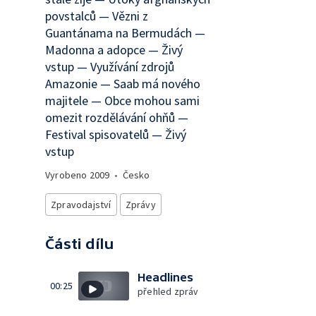
povstalců — Vězni z
Guantánama na Bermudách —
Madonna a adopce — Živý
vstup — Využívání zdrojů
Amazonie — Saab má nového
majitele — Obce mohou sami
omezit rozdělávání ohňů —
Festival spisovatelů — Živý
vstup
Vyrobeno
2009
•
Česko
Zpravodajství
Zprávy
Části dílu
Headlines
00:25
přehled zpráv