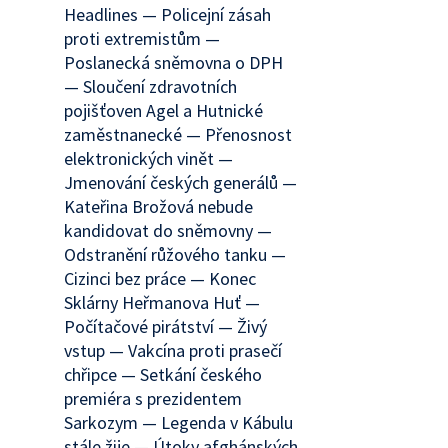
Headlines — Policejní zásah
proti extremistům —
Poslanecká sněmovna o DPH
— Sloučení zdravotních
pojišťoven Agel a Hutnické
zaměstnanecké — Přenosnost
elektronických vinět —
Jmenování českých generálů —
Kateřina Brožová nebude
kandidovat do sněmovny —
Odstranění růžového tanku —
Cizinci bez práce — Konec
Sklárny Heřmanova Huť —
Počítačové pirátství — Živý
vstup — Vakcína proti prasečí
chřipce — Setkání českého
premiéra s prezidentem
Sarkozym — Legenda v Kábulu
stále žije — Útoky afghánských