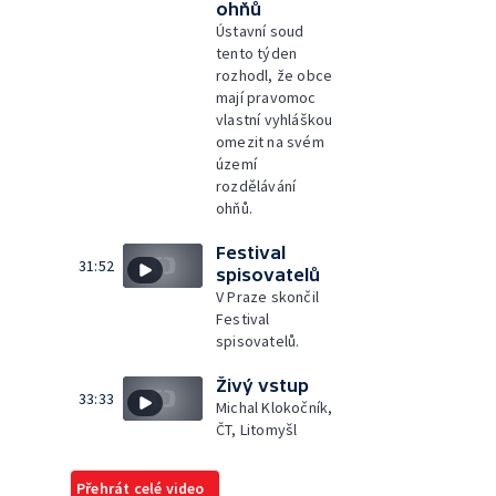
ohňů
Ústavní soud
tento týden
rozhodl, že obce
mají pravomoc
vlastní vyhláškou
omezit na svém
území
rozdělávání
ohňů.
Festival
31:52
spisovatelů
V Praze skončil
Festival
spisovatelů.
Živý vstup
33:33
Michal Klokočník,
ČT, Litomyšl
Přehrát celé video