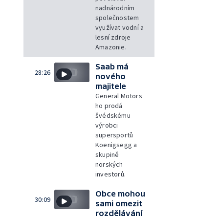
nadnárodním
společnostem
využívat vodní a
lesní zdroje
Amazonie.
Saab má
28:26
nového
majitele
General Motors
ho prodá
švédskému
výrobci
supersportů
Koenigsegg a
skupině
norských
investorů.
Obce mohou
30:09
sami omezit
rozdělávání