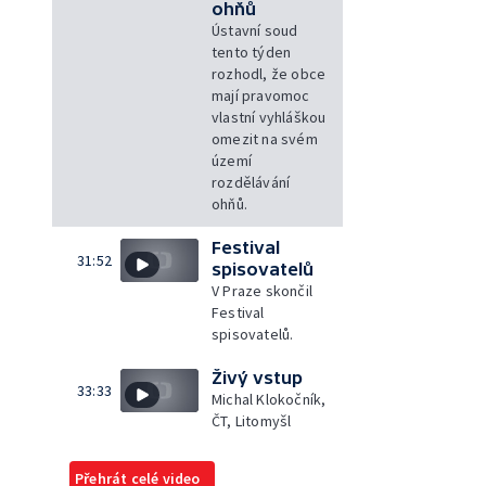
ohňů
Ústavní soud
tento týden
rozhodl, že obce
mají pravomoc
vlastní vyhláškou
omezit na svém
území
rozdělávání
ohňů.
Festival
31:52
spisovatelů
V Praze skončil
Festival
spisovatelů.
Živý vstup
33:33
Michal Klokočník,
ČT, Litomyšl
Přehrát celé video