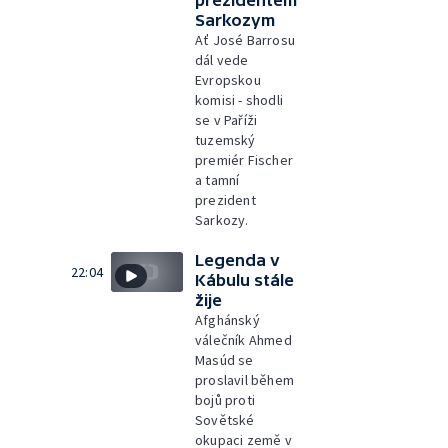
Sarkozym
Ať José Barrosu
dál vede
Evropskou
komisi - shodli
se v Paříži
tuzemský
premiér Fischer
a tamní
prezident
Sarkozy.
Legenda v
22:04
Kábulu stále
žije
Afghánský
válečník Ahmed
Masúd se
proslavil během
bojů proti
Sovětské
okupaci země v