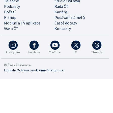
Teletext
Studio Ostrava
Podcasty
Rada ČT
Počasí
Kariéra
E-shop
Podávání námětů
Mobilní a TV aplikace
Časté dotazy
Vše o ČT
Kontakty
Instagram
Facebook
YouTube
X
Threads
© Česká televize
•
•
English
Ochrana soukromí
Přístupnost