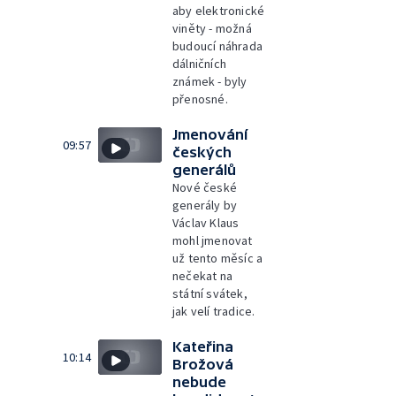
aby elektronické
viněty - možná
budoucí náhrada
dálničních
známek - byly
přenosné.
Jmenování
09:57
českých
generálů
Nové české
generály by
Václav Klaus
mohl jmenovat
už tento měsíc a
nečekat na
státní svátek,
jak velí tradice.
Kateřina
10:14
Brožová
nebude