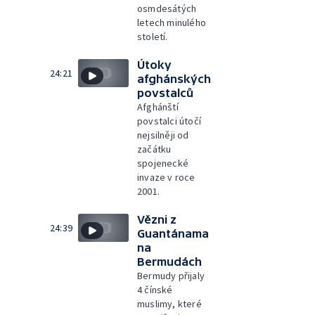
osmdesátých
letech minulého
století.
Útoky
24:21
afghánských
povstalců
Afghánští
povstalci útočí
nejsilněji od
začátku
spojenecké
invaze v roce
2001.
Vězni z
24:39
Guantánama
na
Bermudách
Bermudy přijaly
4 čínské
muslimy, které