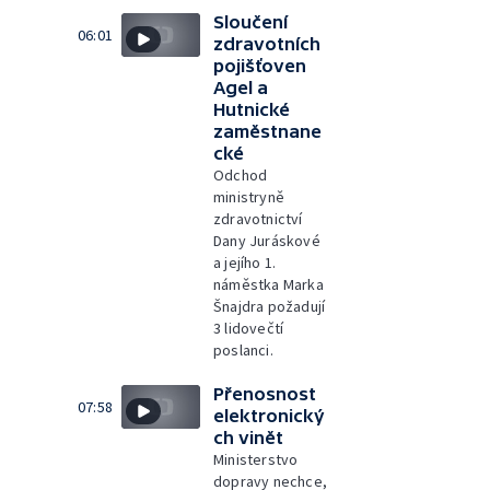
Sloučení
06:01
zdravotních
pojišťoven
Agel a
Hutnické
zaměstnane
cké
Odchod
ministryně
zdravotnictví
Dany Juráskové
a jejího 1.
náměstka Marka
Šnajdra požadují
3 lidovečtí
poslanci.
Přenosnost
07:58
elektronický
ch vinět
Ministerstvo
dopravy nechce,