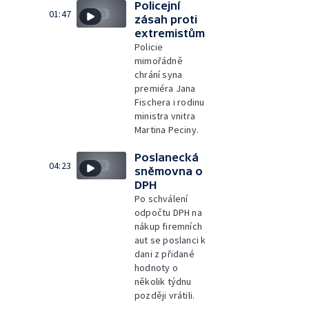
Policejní
01:47
zásah proti
extremistům
Policie
mimořádně
chrání syna
premiéra Jana
Fischera i rodinu
ministra vnitra
Martina Peciny.
Poslanecká
04:23
sněmovna o
DPH
Po schválení
odpočtu DPH na
nákup firemních
aut se poslanci k
dani z přidané
hodnoty o
několik týdnu
později vrátili.