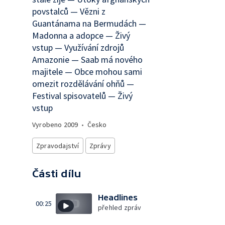
povstalců — Vězni z
Guantánama na Bermudách —
Madonna a adopce — Živý
vstup — Využívání zdrojů
Amazonie — Saab má nového
majitele — Obce mohou sami
omezit rozdělávání ohňů —
Festival spisovatelů — Živý
vstup
Vyrobeno
2009
•
Česko
Zpravodajství
Zprávy
Části dílu
Headlines
00:25
přehled zpráv