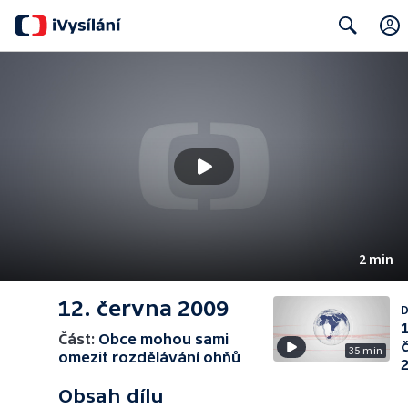
Search
2 min
12. června 2009
D
1
Část:
Obce mohou sami
35 min
omezit rozdělávání ohňů
Obsah dílu