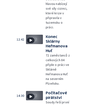
hlavou nabízejí
své síly cizinci,
které krize v
připravila v
tuzemsku o
práci.
Konec
12:42
Sklárny
Heřmanova
Huť
72 zaměstanců z
celkových 84
přijde o práci ve
Sklárně
Heřmanova Huť
na severním
Plzeňsku.
Počítačové
14:30
pirátství
Soudy řeší první