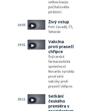
velkou kauzu
počítačového
pirátství.
Živý vstup
16:55
Petr Zavadil, ČT,
Teherán
Vakcína
19:51
proti prasečí
chřipce
Švýcarská
farmaceutická
společnost
Novartis vyrobila
první sérii
vakcíny proti
prasečí chřipce.
Setkání
20:11
českého
premiéra s
prezidentem