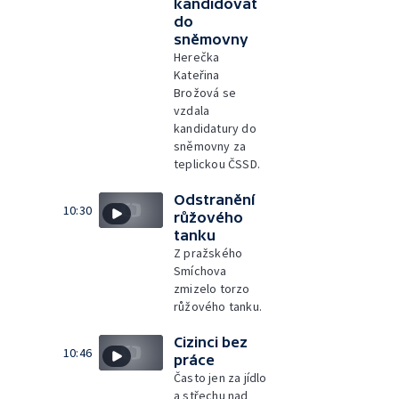
kandidovat
do
sněmovny
Herečka
Kateřina
Brožová se
vzdala
kandidatury do
sněmovny za
teplickou ČSSD.
Odstranění
10:30
růžového
tanku
Z pražského
Smíchova
zmizelo torzo
růžového tanku.
Cizinci bez
10:46
práce
Často jen za jídlo
a střechu nad