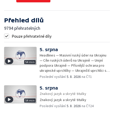
Přehled dílů
9794 přehratelných
Pouze přehratelné díly
5. srpna
Headlines — Masivní ruský úder na Ukrajinu
— Cíle ruských úderů na Ukrajině — Unijní
54 min
podpora Ukrajině — Přísnější ochrana pro
ukrajinské uprchlíky — Ukrajinští uprchlíci s
dočasnou ochranou v Česku — Uprchlíci s
Poslední vysílání
5. 8. 2026
na ČT1
dočasnou ochranou v ČR — Pátrání na jezeře
Most — Hašení skládky — Srážka nákladního
5. srpna
letadla s dronem v Německu — Vyšetřování
Znakový jazyk a skryté titulky
nehody Filipa Turka — Tržby v maloobchodu
Znakový jazyk a skryté titulky
54 min
— Ústavní soud vyhověl matce ve sporu o
Poslední vysílání
5. 8. 2026
na ČT24
děti — Kniha Válka ševců — Izrael
nepřistoupil na mírový plán o Pásmu Gazy —