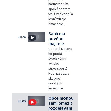
nadnárodním
společnostem
využívat vodní a
lesní zdroje
Amazonie.
Saab má
28:26
nového
majitele
General Motors
ho prodá
švédskému
výrobci
supersportů
Koenigsegg a
skupině
norských
investorů.
Obce mohou
30:09
sami omezit
rozdělávání