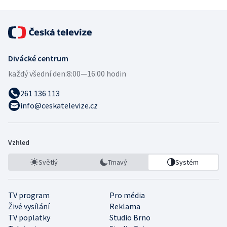
Divácké centrum
každý všední den:
8:00—16:00 hodin
261 136 113
info@ceskatelevize.cz
Vzhled
Světlý
Tmavý
Systém
TV program
Pro média
Živé vysílání
Reklama
TV poplatky
Studio Brno