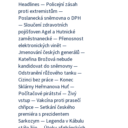
Headlines — Policejní zásah
proti extremistům —
Poslanecká sněmovna o DPH
— Sloučení zdravotních
pojišťoven Agel a Hutnické
zaměstnanecké — Přenosnost
elektronických vinět —
Jmenování českých generálů —
Kateřina Brožová nebude
kandidovat do sněmovny —
Odstranění růžového tanku —
Cizinci bez práce — Konec
Sklárny Heřmanova Huť —
Počítačové pirátství — Živý
vstup — Vakcína proti prasečí
chřipce — Setkání českého
premiéra s prezidentem
Sarkozym — Legenda v Kábulu
stále žije — Útoky afghánských