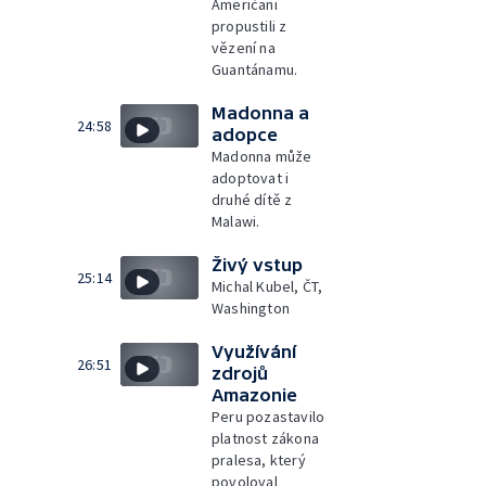
Američani
propustili z
vězení na
Guantánamu.
Madonna a
24:58
adopce
Madonna může
adoptovat i
druhé dítě z
Malawi.
Živý vstup
25:14
Michal Kubel, ČT,
Washington
Využívání
26:51
zdrojů
Amazonie
Peru pozastavilo
platnost zákona
pralesa, který
povoloval