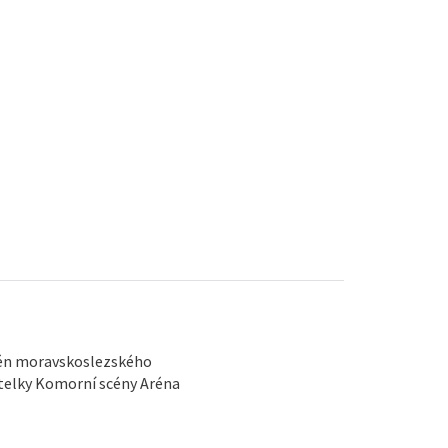
mén moravskoslezského
itelky Komorní scény Aréna