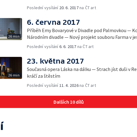
Poslední vysílání
20. 6. 2017
na ČT art
6. června 2017
Příběh Emy Bovaryové v Divadle pod Palmovkou — Kom
26 min
Národním divadle — Nový projekt souboru Farma v je
Poslední vysílání
6. 6. 2017
na ČT art
23. května 2017
Současná opera Láska na dálku — Strach jíst duši v R
26 min
kráčí za štěstím
Poslední vysílání
11. 4. 2026
na ČT art
Dalších 10 dílů
í