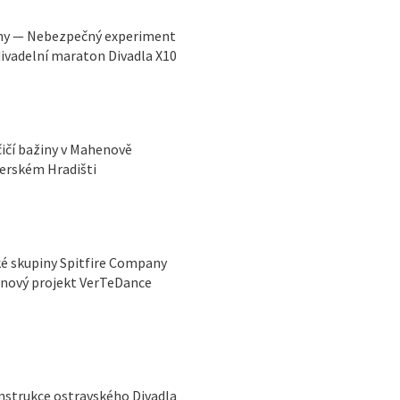
ny — Nebezpečný experiment
divadelní maraton Divadla X10
čičí bažiny v Mahenově
herském Hradišti
ké skupiny Spitfire Company
, nový projekt VerTeDance
onstrukce ostravského Divadla