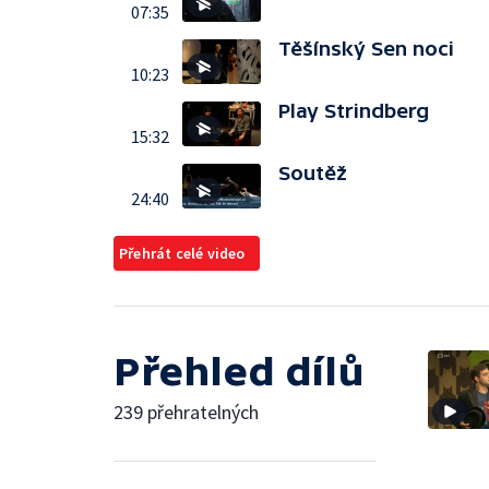
07:35
Těšínský Sen noci
10:23
Play Strindberg
15:32
Soutěž
24:40
Přehrát celé video
Přehled dílů
239 přehratelných