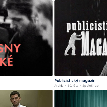
Publicistický magazín
Archiv
60. léta
Společnost