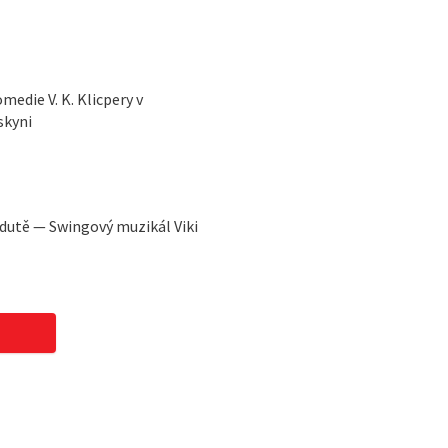
edie V. K. Klicpery v
skyni
edutě — Swingový muzikál Viki