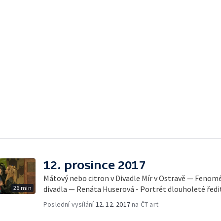
12. prosince 2017
Mátový nebo citron v Divadle Mír v Ostravě — Feno
26 min
divadla — Renáta Huserová - Portrét dlouholeté řed
Poslední vysílání
12. 12. 2017
na ČT art