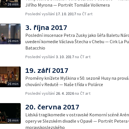
26 min
Jiřího Myrona — Portrét Tomáše Volkmera
Poslední vysílání
17. 10. 2017
na ČT art
3. října 2017
Poslední inscenace Petra Zusky jako šéfa Baletu Nár
26 min
uvedení komedie Václava Štecha v Chebu — Cirk La Pu
Batacchio
Poslední vysílání
3. 10. 2017
na ČT art
19. září 2017
Proměny knížete Myškina v 50. sezoně Husy na prová
26 min
chování v Redutě — Naše třída v Polárce
Poslední vysílání
26. 4. 2026
na ČT art
20. června 2017
Lidská tragikomedie v ostravské Komorní scéně Arén
26 min
opery ve Slezském divadle v Opavě — Portrét Petera
moravskoslezského