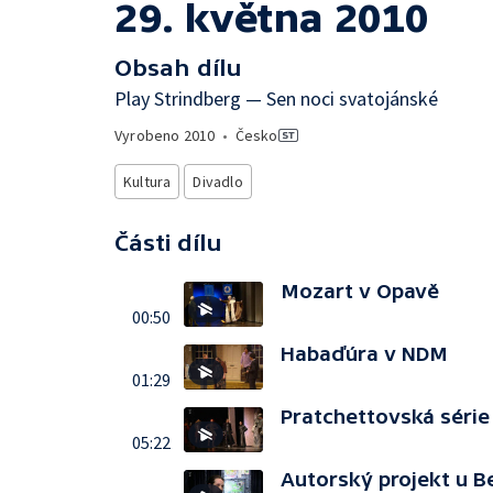
29. května 2010
Obsah dílu
Play Strindberg — Sen noci svatojánské
Vyrobeno
2010
•
Česko
Kultura
Divadlo
Části dílu
Mozart v Opavě
00:50
Habaďúra v NDM
01:29
Pratchettovská série
05:22
Autorský projekt u B