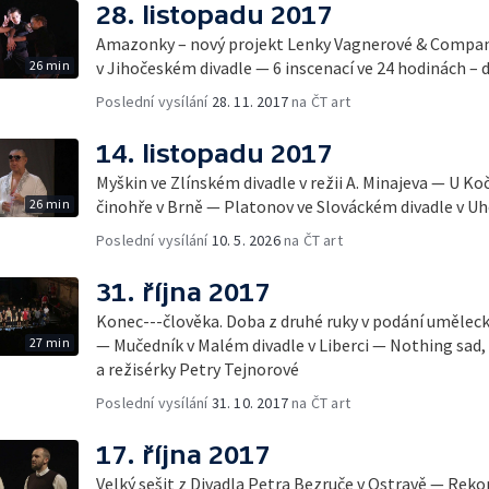
28. listopadu 2017
Amazonky – nový projekt Lenky Vagnerové & Compa
26 min
v Jihočeském divadle — 6 inscenací ve 24 hodinách – 
Poslední vysílání
28. 11. 2017
na ČT art
14. listopadu 2017
Myškin ve Zlínském divadle v režii A. Minajeva — U Ko
26 min
činohře v Brně — Platonov ve Slováckém divadle v U
Poslední vysílání
10. 5. 2026
na ČT art
31. října 2017
Konec---člověka. Doba z druhé ruky v podání umělec
27 min
— Mučedník v Malém divadle v Liberci — Nothing sad
a režisérky Petry Tejnorové
Poslední vysílání
31. 10. 2017
na ČT art
17. října 2017
Velký sešit z Divadla Petra Bezruče v Ostravě — Rek