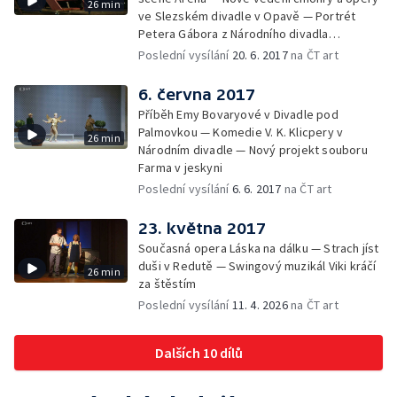
26 min
ve Slezském divadle v Opavě — Portrét
Petera Gábora z Národního divadla
moravskoslezského
Poslední vysílání
20. 6. 2017
na ČT art
6. června 2017
Příběh Emy Bovaryové v Divadle pod
Palmovkou — Komedie V. K. Klicpery v
26 min
Národním divadle — Nový projekt souboru
Farma v jeskyni
Poslední vysílání
6. 6. 2017
na ČT art
23. května 2017
Současná opera Láska na dálku — Strach jíst
duši v Redutě — Swingový muzikál Viki kráčí
26 min
za štěstím
Poslední vysílání
11. 4. 2026
na ČT art
Dalších 10 dílů