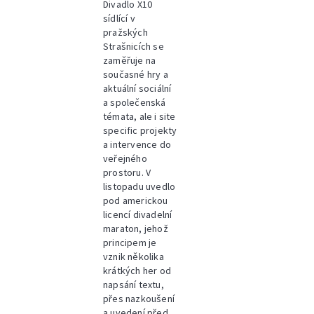
Divadlo X10
sídlící v
pražských
Strašnicích se
zaměřuje na
současné hry a
aktuální sociální
a společenská
témata, ale i site
specific projekty
a intervence do
veřejného
prostoru. V
listopadu uvedlo
pod americkou
licencí divadelní
maraton, jehož
principem je
vznik několika
krátkých her od
napsání textu,
přes nazkoušení
a uvedení před