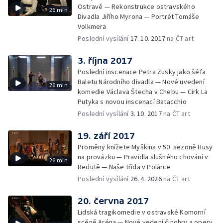
Ostravě — Rekonstrukce ostravského
26 min
Divadla Jiřího Myrona — Portrét Tomáše
Volkmera
Poslední vysílání
17. 10. 2017
na ČT art
3. října 2017
Poslední inscenace Petra Zusky jako šéfa
Baletu Národního divadla — Nové uvedení
26 min
komedie Václava Štecha v Chebu — Cirk La
Putyka s novou inscenací Batacchio
Poslední vysílání
3. 10. 2017
na ČT art
19. září 2017
Proměny knížete Myškina v 50. sezoně Husy
na provázku — Pravidla slušného chování v
26 min
Redutě — Naše třída v Polárce
Poslední vysílání
26. 4. 2026
na ČT art
20. června 2017
Lidská tragikomedie v ostravské Komorní
scéně Aréna — Nové vedení činohry a opery