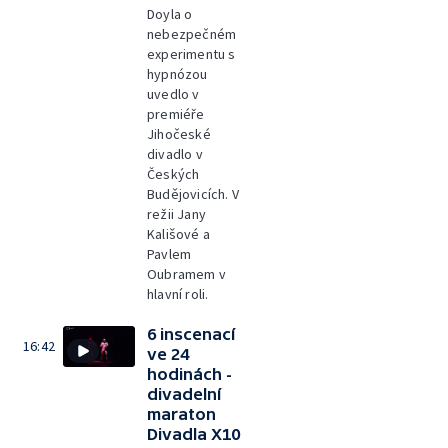
Doyla o
nebezpečném
experimentu s
hypnózou
uvedlo v
premiéře
Jihočeské
divadlo v
Českých
Budějovicích. V
režii Jany
Kališové a
Pavlem
Oubramem v
hlavní roli.
6 inscenací
16:42
ve 24
hodinách -
divadelní
maraton
Divadla X10