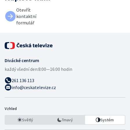
Otevřít
kontaktní
formulář
Divácké centrum
každý všední den:
8:00—16:00 hodin
261 136 113
info@ceskatelevize.cz
Vzhled
Světlý
Tmavý
Systém