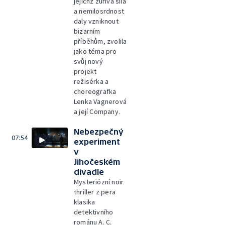
jejichž zuřivá síla
a nemilosrdnost
daly vzniknout
bizarním
příběhům, zvolila
jako téma pro
svůj nový
projekt
režisérka a
choreografka
Lenka Vagnerová
a její Company.
Nebezpečný
07:54
experiment
v
Jihočeském
divadle
Mysteriózní noir
thriller z pera
klasika
detektivního
románu A. C.