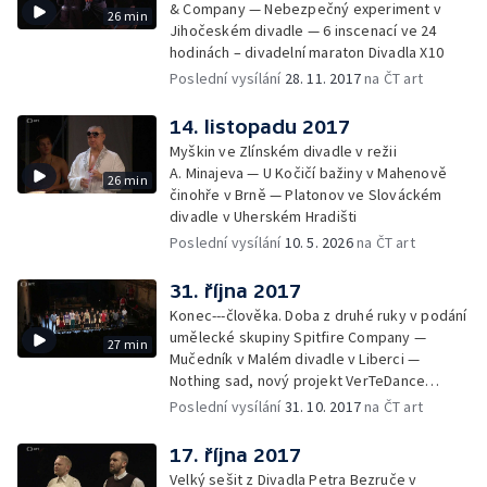
& Company — Nebezpečný experiment v
26 min
Jihočeském divadle — 6 inscenací ve 24
hodinách – divadelní maraton Divadla X10
Poslední vysílání
28. 11. 2017
na ČT art
14. listopadu 2017
Myškin ve Zlínském divadle v režii
A. Minajeva — U Kočičí bažiny v Mahenově
26 min
činohře v Brně — Platonov ve Slováckém
divadle v Uherském Hradišti
Poslední vysílání
10. 5. 2026
na ČT art
31. října 2017
Konec---člověka. Doba z druhé ruky v podání
umělecké skupiny Spitfire Company —
27 min
Mučedník v Malém divadle v Liberci —
Nothing sad, nový projekt VerTeDance
a režisérky Petry Tejnorové
Poslední vysílání
31. 10. 2017
na ČT art
17. října 2017
Velký sešit z Divadla Petra Bezruče v