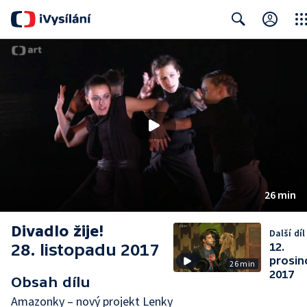
Clos
Search
26 min
Divadlo žije!
Další díl
28. listopadu 2017
12.
prosin
26 min
2017
Obsah dílu
Amazonky – nový projekt Lenky