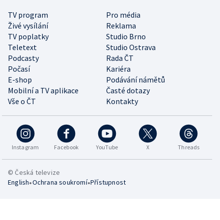
TV program
Pro média
Živé vysílání
Reklama
TV poplatky
Studio Brno
Teletext
Studio Ostrava
Podcasty
Rada ČT
Počasí
Kariéra
E-shop
Podávání námětů
Mobilní a TV aplikace
Časté dotazy
Vše o ČT
Kontakty
Instagram
Facebook
YouTube
X
Threads
© Česká televize
•
•
English
Ochrana soukromí
Přístupnost