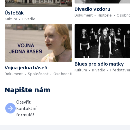
Divadlo vzdoru
Ústečák
Dokument
Historie
Osobno
Kultura
Divadlo
Blues pro sólo matky
Vojna jedna báseň
Kultura
Divadlo
Představe
Dokument
Společnost
Osobnosti
Napište nám
Otevřít
kontaktní
formulář