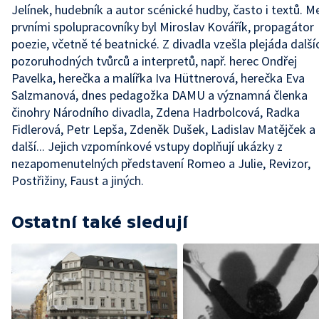
Jelínek, hudebník a autor scénické hudby, často i textů. M
prvními spolupracovníky byl Miroslav Kovářík, propagátor
poezie, včetně té beatnické. Z divadla vzešla plejáda další
pozoruhodných tvůrců a interpretů, např. herec Ondřej
Pavelka, herečka a malířka Iva Hüttnerová, herečka Eva
Salzmanová, dnes pedagožka DAMU a významná členka
činohry Národního divadla, Zdena Hadrbolcová, Radka
Fidlerová, Petr Lepša, Zdeněk Dušek, Ladislav Matějček a
další... Jejich vzpomínkové vstupy doplňují ukázky z
nezapomenutelných představení Romeo a Julie, Revizor,
Postřižiny, Faust a jiných.
Ostatní také sledují