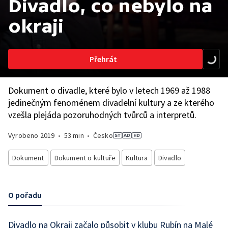
Divadlo, co nebylo na
okraji
Přehrát
Dokument o divadle, které bylo v letech 1969 až 1988
jedinečným fenoménem divadelní kultury a ze kterého
vzešla plejáda pozoruhodných tvůrců a interpretů.
Vyrobeno
2019
•
53 min
•
Česko
Dokument
Dokument o kultuře
Kultura
Divadlo
O pořadu
Divadlo na Okraji začalo působit v klubu Rubín na Malé