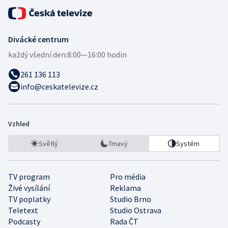
Divácké centrum
každý všední den:
8:00—16:00 hodin
261 136 113
info@ceskatelevize.cz
Vzhled
Světlý
Tmavý
Systém
TV program
Pro média
Živé vysílání
Reklama
TV poplatky
Studio Brno
Teletext
Studio Ostrava
Podcasty
Rada ČT