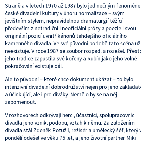
Straně a v letech 1970 až 1987 bylo jedinečným fenomén
české divadelní kultury v úhoru normalizace – svým
jevištním stylem, nepravidelnou dramaturgií těžící
především z netradiční i neoficiální prózy a poezie i svou
originální pozicí uvnitř kánonů tehdejšího oficiálního
kamenného divadla. Ve své původní podobě tato scéna už
neexistuje. V roce 1987 se soubor rozpadl a rozešel. Přest
jeho tradice zapustila své kořeny a Rubín jako jeho volné
pokračování existuje dál.
Ale to původní – které chce dokument ukázat – to bylo
intenzivní divadelní dobrodružství nejen pro jeho zakladat
a účinkující, ale i pro diváky. Nemělo by se na něj
zapomenout.
V rozhovorech odkrývají herci, účastníci, spolupracovníci
divadla jeho vznik, podobu, vztah k němu. Za založením
divadla stál Zdeněk Potužil, režisér a umělecký šéf, který 
pondělí odešel ve věku 75 let, a jeho životní partner Miki