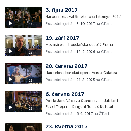
3. října 2017
Národní festival Smetanova Litomyšl 2017
Poslední vysílání
3. 10. 2017
na ČT art
26 min
19. září 2017
Mezinárodní houslařská soutěž Praha
Poslední vysílání
15. 2. 2026
na ČT art
27 min
20. června 2017
Händelova barokní opera Acis a Galatea
Poslední vysílání
21. 3. 2025
na ČT art
27 min
6. června 2017
Pocta Janu Václavu Stamicovi — Jubilant
Pavel Trojan — Dirigent Tomáš Netopil
27 min
Poslední vysílání
6. 6. 2017
na ČT art
23. května 2017