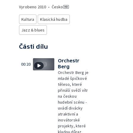
Vyrobeno
2010
•
Česko
Kultura
Klasická hudba
Jazz & blues
Části dílu
Orchestr
00:20
Berg
Orchestr Berg je
mladé špičkové
těleso, které
přináší svěží vítr
na českou
hudební scénu -
uvádí divácky
atraktivní a
inovátorské
projekty, které
kladou důraz