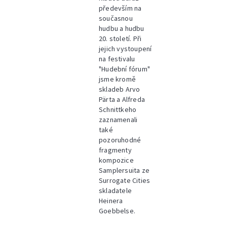
především na
současnou
hudbu a hudbu
20. století. Při
jejich vystoupení
na festivalu
"Hudební fórum"
jsme kromě
skladeb Arvo
Pärta a Alfreda
Schnittkeho
zaznamenali
také
pozoruhodné
fragmenty
kompozice
Samplersuita ze
Surrogate Cities
skladatele
Heinera
Goebbelse.