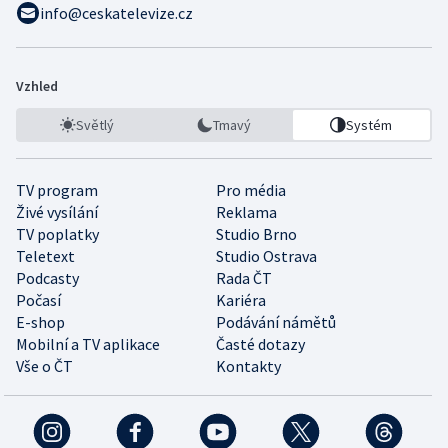
info@ceskatelevize.cz
Vzhled
Světlý
Tmavý
Systém
TV program
Pro média
Živé vysílání
Reklama
TV poplatky
Studio Brno
Teletext
Studio Ostrava
Podcasty
Rada ČT
Počasí
Kariéra
E-shop
Podávání námětů
Mobilní a TV aplikace
Časté dotazy
Vše o ČT
Kontakty