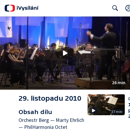
Search
26 min
29. listopadu 2010
D
Obsah dílu
27 min
Orchestr Berg — Marty Ehrlich
— PhilHarmonia Octet