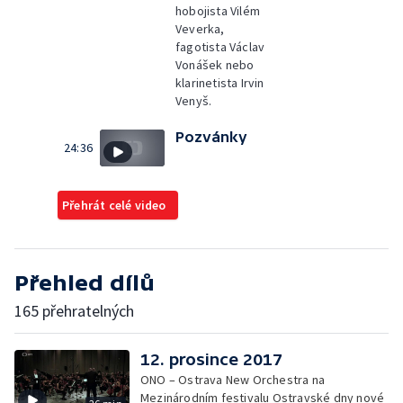
hobojista Vilém
Veverka,
fagotista Václav
Vonášek nebo
klarinetista Irvin
Venyš.
Pozvánky
24:36
Přehrát celé video
Přehled dílů
165 přehratelných
12. prosince 2017
ONO – Ostrava New Orchestra na
Mezinárodním festivalu Ostravské dny nové