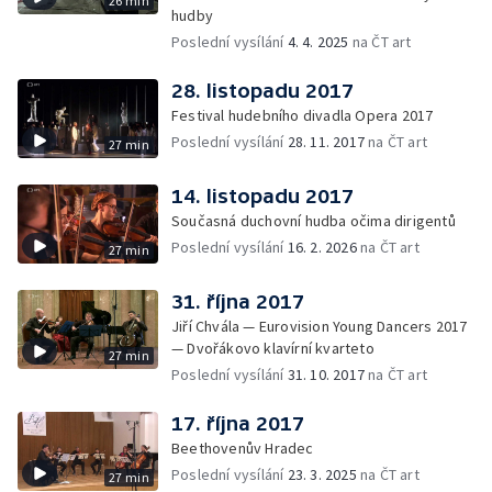
26 min
hudby
Poslední vysílání
4. 4. 2025
na ČT art
28. listopadu 2017
Festival hudebního divadla Opera 2017
Poslední vysílání
28. 11. 2017
na ČT art
27 min
14. listopadu 2017
Současná duchovní hudba očima dirigentů
Poslední vysílání
16. 2. 2026
na ČT art
27 min
31. října 2017
Jiří Chvála — Eurovision Young Dancers 2017
— Dvořákovo klavírní kvarteto
27 min
Poslední vysílání
31. 10. 2017
na ČT art
17. října 2017
Beethovenův Hradec
Poslední vysílání
23. 3. 2025
na ČT art
27 min