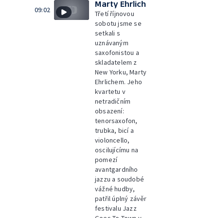
Marty Ehrlich
09:02
Třetí říjnovou
sobotu jsme se
setkali s
uznávaným
saxofonistou a
skladatelem z
New Yorku, Marty
Ehrlichem. Jeho
kvartetu v
netradičním
obsazení:
tenorsaxofon,
trubka, bicí a
violoncello,
oscilujícímu na
pomezí
avantgardního
jazzu a soudobé
vážné hudby,
patřil úplný závěr
festivalu Jazz