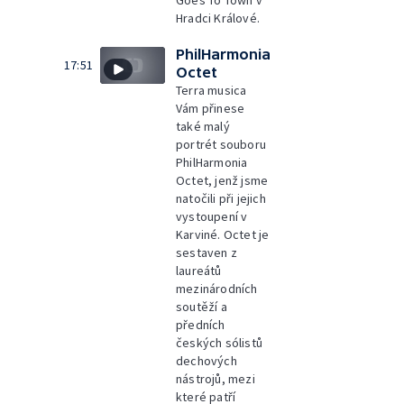
Goes To Town v
Hradci Králové.
PhilHarmonia
17:51
Octet
Terra musica
Vám přinese
také malý
portrét souboru
PhilHarmonia
Octet, jenž jsme
natočili při jejich
vystoupení v
Karviné. Octet je
sestaven z
laureátů
mezinárodních
soutěží a
předních
českých sólistů
dechových
nástrojů, mezi
které patří