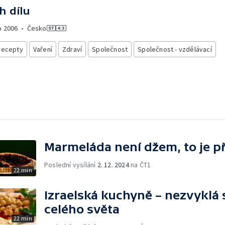
h dílu
o
2006
•
Česko
recepty
Vaření
Zdraví
Společnost
Společnost - vzdělávací
Marmeláda není džem, to je p
Poslední vysílání
2. 12. 2024
na ČT1
22 min
Izraelská kuchyně – nezvyklá 
celého světa
22 min