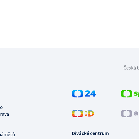
Česká t
no
trava
Divácké centrum
námětů