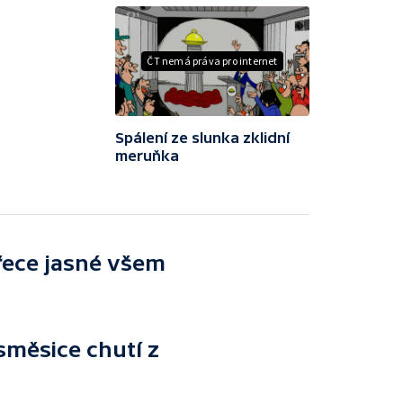
ČT nemá práva pro internet
Spálení ze slunka zklidní
meruňka
řece jasné všem
směsice chutí z