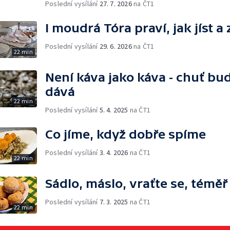
Poslední vysílání
27. 7. 2026
na ČT1
I moudrá Tóra praví, jak jíst a
Poslední vysílání
29. 6. 2026
na ČT1
22 min
Není káva jako káva - chuť bu
dává
22 min
Poslední vysílání
5. 4. 2025
na ČT1
Co jíme, když dobře spíme
Poslední vysílání
3. 4. 2026
na ČT1
22 min
Sádlo, máslo, vraťte se, témě
Poslední vysílání
7. 3. 2025
na ČT1
22 min