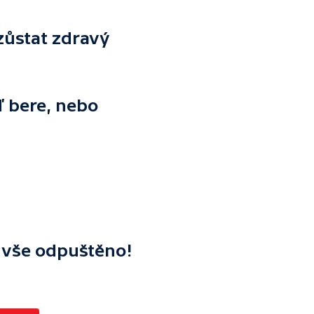
 zůstat zdravý
ď bere, nebo
ř vše odpuštěno!