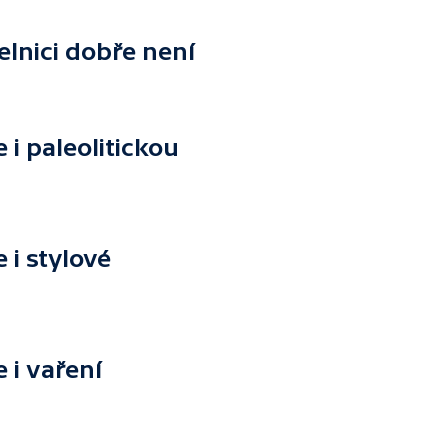
elnici dobře není
i paleolitickou
i stylové
i vaření