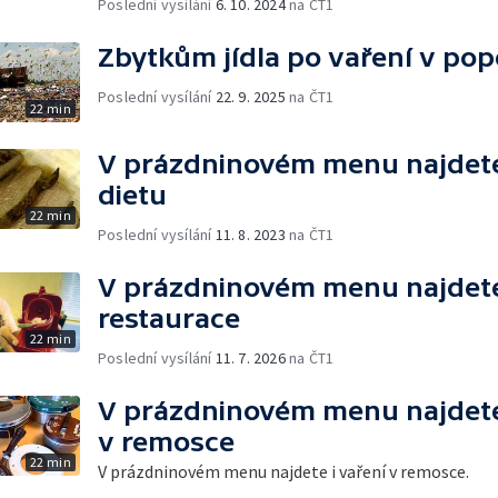
Poslední vysílání
6. 10. 2024
na ČT1
Zbytkům jídla po vaření v pop
Poslední vysílání
22. 9. 2025
na ČT1
22 min
V prázdninovém menu najdete 
dietu
22 min
Poslední vysílání
11. 8. 2023
na ČT1
V prázdninovém menu najdete 
restaurace
22 min
Poslední vysílání
11. 7. 2026
na ČT1
V prázdninovém menu najdete 
v remosce
22 min
V prázdninovém menu najdete i vaření v remosce.