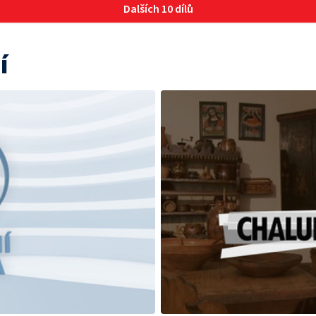
Dalších 10 dílů
í