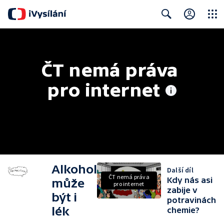
Close
Search
ČT nemá práva 
pro internet
Alkohol
Další díl
ČT nemá práva
Kdy nás asi
může
pro internet
zabije v
být i
potravinách
lék
chemie?