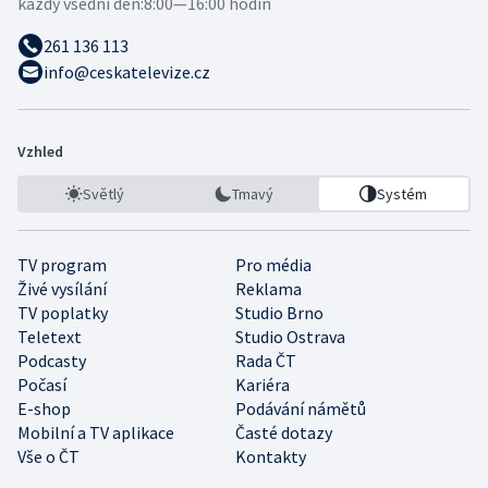
každý všední den:
8:00—16:00 hodin
261 136 113
info@ceskatelevize.cz
Vzhled
Světlý
Tmavý
Systém
TV program
Pro média
Živé vysílání
Reklama
TV poplatky
Studio Brno
Teletext
Studio Ostrava
Podcasty
Rada ČT
Počasí
Kariéra
E-shop
Podávání námětů
Mobilní a TV aplikace
Časté dotazy
Vše o ČT
Kontakty