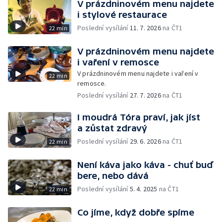
V prázdninovém menu najdete
i stylové restaurace
Poslední vysílání
11. 7. 2026
na ČT1
22 min
V prázdninovém menu najdete
i vaření v remosce
V prázdninovém menu najdete i vaření v
22 min
remosce.
Poslední vysílání
27. 7. 2026
na ČT1
I moudrá Tóra praví, jak jíst
a zůstat zdravý
Poslední vysílání
29. 6. 2026
na ČT1
22 min
Není káva jako káva - chuť buď
bere, nebo dává
Poslední vysílání
5. 4. 2025
na ČT1
22 min
Co jíme, když dobře spíme