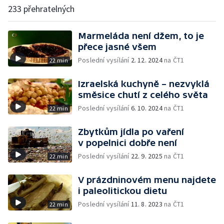
233 přehratelných
Marmeláda není džem, to je
přece jasné všem
Poslední vysílání
2. 12. 2024
na ČT1
22 min
Izraelská kuchyně – nezvyklá
směsice chutí z celého světa
Poslední vysílání
6. 10. 2024
na ČT1
22 min
Zbytkům jídla po vaření
v popelnici dobře není
Poslední vysílání
22. 9. 2025
na ČT1
22 min
V prázdninovém menu najdete
i paleolitickou dietu
Poslední vysílání
11. 8. 2023
na ČT1
22 min