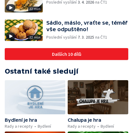
Poslední vysílání
3. 4. 2026
na ČT1
22 min
Sádlo, máslo, vraťte se, téměř
vše odpuštěno!
Poslední vysílání
7. 3. 2025
na ČT1
22 min
Dalších 10 dílů
Ostatní také sledují
Bydlení je hra
Chalupa je hra
Rady a recepty
Bydlení
Rady a recepty
Bydlení