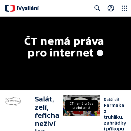
Close
Search
ČT nemá práva 
pro internet
Salát,
Další díl
ČT nemá práva
Farmaka
zelí,
pro internet
z
řeřicha
truhlíku,
neživí
zahrádky
i příkopu