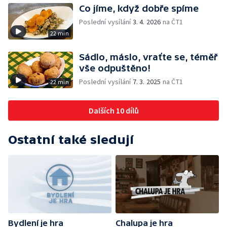
Co jíme, když dobře spíme
Poslední vysílání
3. 4. 2026
na ČT1
22 min
Sádlo, máslo, vraťte se, téměř
vše odpuštěno!
Poslední vysílání
7. 3. 2025
na ČT1
22 min
Dalších 10 dílů
Ostatní také sledují
Bydlení je hra
Chalupa je hra