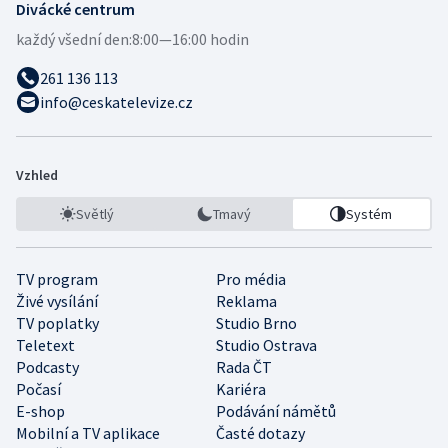
Divácké centrum
každý všední den:
8:00—16:00 hodin
261 136 113
info@ceskatelevize.cz
Vzhled
Světlý
Tmavý
Systém
TV program
Pro média
Živé vysílání
Reklama
TV poplatky
Studio Brno
Teletext
Studio Ostrava
Podcasty
Rada ČT
Počasí
Kariéra
E-shop
Podávání námětů
Mobilní a TV aplikace
Časté dotazy