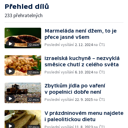
Přehled dílů
233 přehratelných
Marmeláda není džem, to je
přece jasné všem
Poslední vysílání
2. 12. 2024
na ČT1
22 min
Izraelská kuchyně – nezvyklá
směsice chutí z celého světa
Poslední vysílání
6. 10. 2024
na ČT1
22 min
Zbytkům jídla po vaření
v popelnici dobře není
Poslední vysílání
22. 9. 2025
na ČT1
22 min
V prázdninovém menu najdete
i paleolitickou dietu
Poslední vysílání
11. 8. 2023
na ČT1
22 min