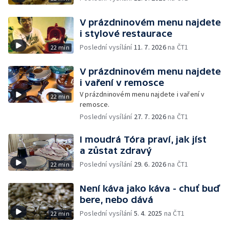
V prázdninovém menu najdete
i stylové restaurace
Poslední vysílání
11. 7. 2026
na ČT1
22 min
V prázdninovém menu najdete
i vaření v remosce
V prázdninovém menu najdete i vaření v
22 min
remosce.
Poslední vysílání
27. 7. 2026
na ČT1
I moudrá Tóra praví, jak jíst
a zůstat zdravý
Poslední vysílání
29. 6. 2026
na ČT1
22 min
Není káva jako káva - chuť buď
bere, nebo dává
Poslední vysílání
5. 4. 2025
na ČT1
22 min