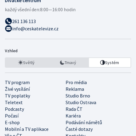
Divácké centrum
každý všední den:
8:00—16:00 hodin
261 136 113
info@ceskatelevize.cz
Vzhled
Světlý
Tmavý
Systém
TV program
Pro média
Živé vysílání
Reklama
TV poplatky
Studio Brno
Teletext
Studio Ostrava
Podcasty
Rada ČT
Počasí
Kariéra
E-shop
Podávání námětů
Mobilní a TV aplikace
Časté dotazy
Vše o ČT
Kontakty