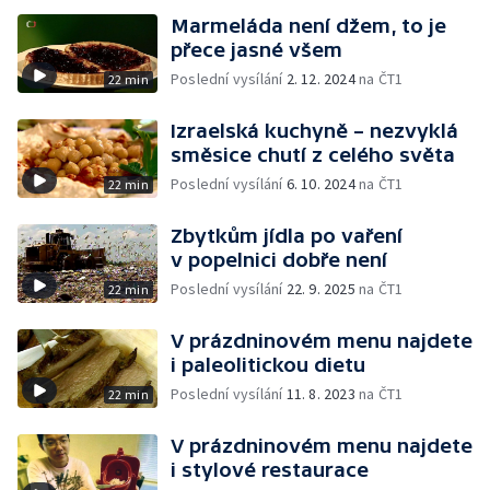
Marmeláda není džem, to je
přece jasné všem
Poslední vysílání
2. 12. 2024
na ČT1
22 min
Izraelská kuchyně – nezvyklá
směsice chutí z celého světa
Poslední vysílání
6. 10. 2024
na ČT1
22 min
Zbytkům jídla po vaření
v popelnici dobře není
Poslední vysílání
22. 9. 2025
na ČT1
22 min
V prázdninovém menu najdete
i paleolitickou dietu
Poslední vysílání
11. 8. 2023
na ČT1
22 min
V prázdninovém menu najdete
i stylové restaurace