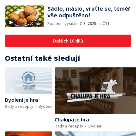
Sádlo, máslo, vraťte se, téměř
vše odpuštěno!
Poslední vysílání
7. 3. 2025
na ČT1
22 min
Dalších 10 dílů
Ostatní také sledují
Bydlení je hra
Rady a recepty
Bydlení
Chalupa je hra
Rady a recepty
Bydlení