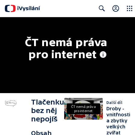
Close
Search
ČT nemá práva 
pro internet
Tlačenku
Další díl
ČT nemá práva
Droby -
bez něj
pro internet
vnitřnosti
nepojíš
a zbytky
velkých
Obsah
zvířat