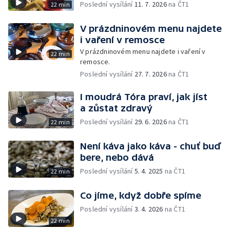
Poslední vysílání
11. 7. 2026
na ČT1
22 min
V prázdninovém menu najdete
i vaření v remosce
V prázdninovém menu najdete i vaření v
22 min
remosce.
Poslední vysílání
27. 7. 2026
na ČT1
I moudrá Tóra praví, jak jíst
a zůstat zdravý
Poslední vysílání
29. 6. 2026
na ČT1
22 min
Není káva jako káva - chuť buď
bere, nebo dává
Poslední vysílání
5. 4. 2025
na ČT1
22 min
Co jíme, když dobře spíme
Poslední vysílání
3. 4. 2026
na ČT1
22 min