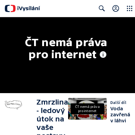
Close
Search
ČT nemá práva 
pro internet
Zmrzlina
Další díl
ČT nemá práva
Voda
- ledový
pro internet
zavřená
útok na
v láhvi
vaše