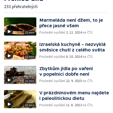
233 přehratelných
Marmeláda není džem, to je
přece jasné všem
Poslední vysílání
2. 12. 2024
na ČT1
22 min
Izraelská kuchyně – nezvyklá
směsice chutí z celého světa
Poslední vysílání
6. 10. 2024
na ČT1
22 min
Zbytkům jídla po vaření
v popelnici dobře není
Poslední vysílání
22. 9. 2025
na ČT1
22 min
V prázdninovém menu najdete
i paleolitickou dietu
Poslední vysílání
11. 8. 2023
na ČT1
22 min