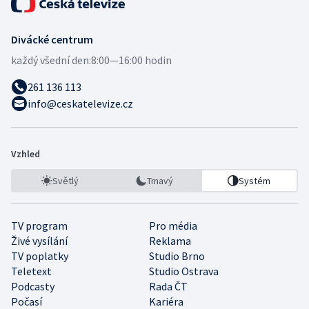
Divácké centrum
každý všední den:
8:00—16:00 hodin
261 136 113
info@ceskatelevize.cz
Vzhled
Světlý
Tmavý
Systém
TV program
Pro média
Živé vysílání
Reklama
TV poplatky
Studio Brno
Teletext
Studio Ostrava
Podcasty
Rada ČT
Počasí
Kariéra