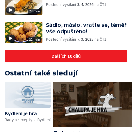
Poslední vysílání
3. 4. 2026
na ČT1
22 min
Sádlo, máslo, vraťte se, téměř
vše odpuštěno!
Poslední vysílání
7. 3. 2025
na ČT1
22 min
Dalších 10 dílů
Ostatní také sledují
Bydlení je hra
Rady a recepty
Bydlení