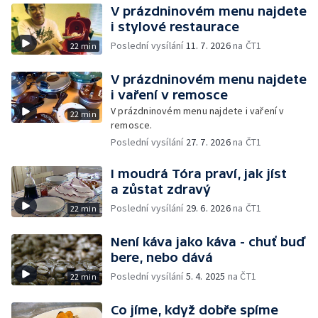
V prázdninovém menu najdete
i stylové restaurace
Poslední vysílání
11. 7. 2026
na ČT1
22 min
V prázdninovém menu najdete
i vaření v remosce
V prázdninovém menu najdete i vaření v
22 min
remosce.
Poslední vysílání
27. 7. 2026
na ČT1
I moudrá Tóra praví, jak jíst
a zůstat zdravý
Poslední vysílání
29. 6. 2026
na ČT1
22 min
Není káva jako káva - chuť buď
bere, nebo dává
Poslední vysílání
5. 4. 2025
na ČT1
22 min
Co jíme, když dobře spíme