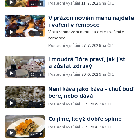
Poslední vysílání
11. 7. 2026
na ČT1
22 min
V prázdninovém menu najdete
i vaření v remosce
V prázdninovém menu najdete i vaření v
22 min
remosce.
Poslední vysílání
27. 7. 2026
na ČT1
I moudrá Tóra praví, jak jíst
a zůstat zdravý
Poslední vysílání
29. 6. 2026
na ČT1
22 min
Není káva jako káva - chuť buď
bere, nebo dává
Poslední vysílání
5. 4. 2025
na ČT1
22 min
Co jíme, když dobře spíme
Poslední vysílání
3. 4. 2026
na ČT1
22 min