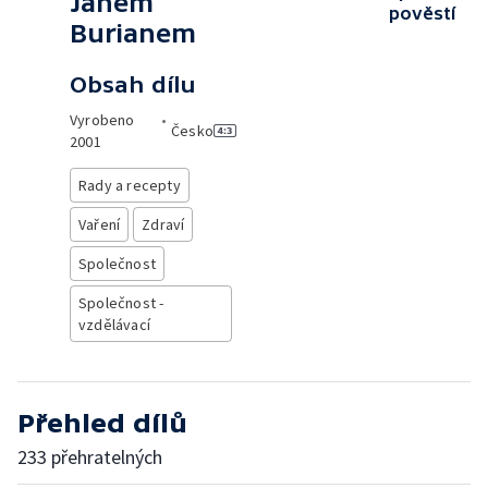
Janem
pověstí
Burianem
Obsah dílu
Vyrobeno
•
Česko
2001
Rady a recepty
Vaření
Zdraví
Společnost
Společnost -
vzdělávací
Přehled dílů
233 přehratelných