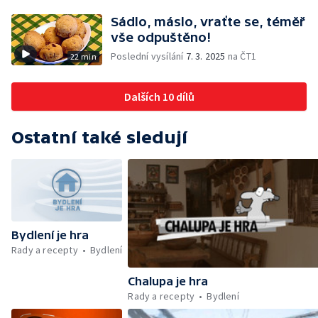
Sádlo, máslo, vraťte se, téměř
vše odpuštěno!
Poslední vysílání
7. 3. 2025
na ČT1
22 min
Dalších 10 dílů
Ostatní také sledují
Bydlení je hra
Rady a recepty
Bydlení
Chalupa je hra
Rady a recepty
Bydlení