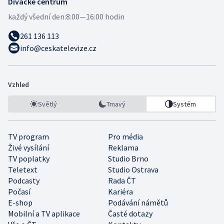
Divácké centrum
každý všední den:
8:00—16:00 hodin
261 136 113
info@ceskatelevize.cz
Vzhled
Světlý
Tmavý
Systém
TV program
Pro média
Živé vysílání
Reklama
TV poplatky
Studio Brno
Teletext
Studio Ostrava
Podcasty
Rada ČT
Počasí
Kariéra
E-shop
Podávání námětů
Mobilní a TV aplikace
Časté dotazy