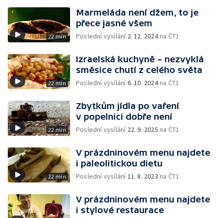
Marmeláda není džem, to je
přece jasné všem
Poslední vysílání
2. 12. 2024
na ČT1
22 min
Izraelská kuchyně – nezvyklá
směsice chutí z celého světa
Poslední vysílání
6. 10. 2024
na ČT1
22 min
Zbytkům jídla po vaření
v popelnici dobře není
Poslední vysílání
22. 9. 2025
na ČT1
22 min
V prázdninovém menu najdete
i paleolitickou dietu
Poslední vysílání
11. 8. 2023
na ČT1
22 min
V prázdninovém menu najdete
i stylové restaurace