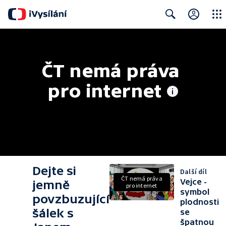
Close
Search
ČT nemá práva 
pro internet
Dejte si
Další díl
ČT nemá práva
Vejce -
jemně
pro internet
symbol
povzbuzující
plodnosti
šálek s
se
špatnou