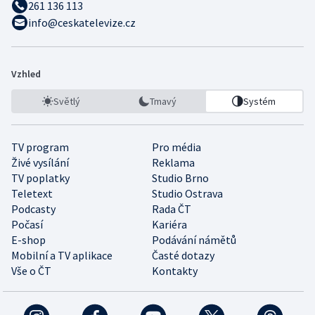
261 136 113
info@ceskatelevize.cz
Vzhled
Světlý
Tmavý
Systém
TV program
Pro média
Živé vysílání
Reklama
TV poplatky
Studio Brno
Teletext
Studio Ostrava
Podcasty
Rada ČT
Počasí
Kariéra
E-shop
Podávání námětů
Mobilní a TV aplikace
Časté dotazy
Vše o ČT
Kontakty