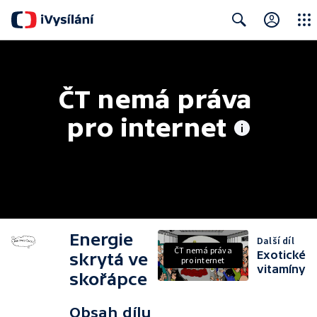
Close
Search
ČT nemá práva 
pro internet
Energie
Další díl
ČT nemá práva
Exotické
skrytá ve
pro internet
vitamíny
skořápce
Obsah dílu