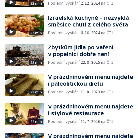
Poslední vysílání
2. 12. 2024
na ČT1
22 min
Izraelská kuchyně – nezvyklá
směsice chutí z celého světa
Poslední vysílání
6. 10. 2024
na ČT1
22 min
Zbytkům jídla po vaření
v popelnici dobře není
Poslední vysílání
22. 9. 2025
na ČT1
22 min
V prázdninovém menu najdete
i paleolitickou dietu
Poslední vysílání
11. 8. 2023
na ČT1
22 min
V prázdninovém menu najdete
i stylové restaurace
Poslední vysílání
11. 7. 2026
na ČT1
22 min
V prázdninovém menu najdete