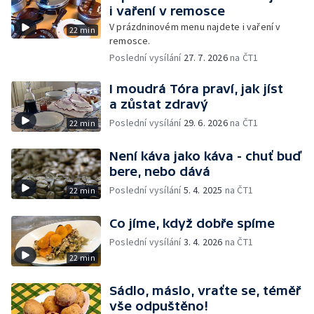
i vaření v remosce
V prázdninovém menu najdete i vaření v
22 min
remosce.
Poslední vysílání
27. 7. 2026
na ČT1
I moudrá Tóra praví, jak jíst
a zůstat zdravý
Poslední vysílání
29. 6. 2026
na ČT1
22 min
Není káva jako káva - chuť buď
bere, nebo dává
Poslední vysílání
5. 4. 2025
na ČT1
22 min
Co jíme, když dobře spíme
Poslední vysílání
3. 4. 2026
na ČT1
22 min
Sádlo, máslo, vraťte se, téměř
vše odpuštěno!