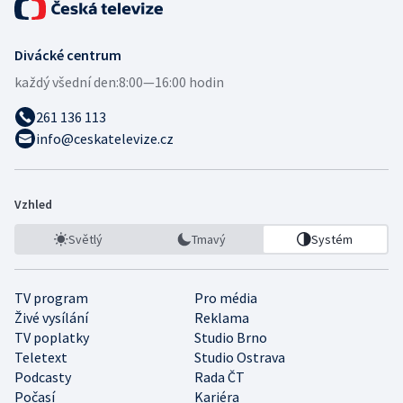
Divácké centrum
každý všední den:
8:00—16:00 hodin
261 136 113
info@ceskatelevize.cz
Vzhled
Světlý
Tmavý
Systém
TV program
Pro média
Živé vysílání
Reklama
TV poplatky
Studio Brno
Teletext
Studio Ostrava
Podcasty
Rada ČT
Počasí
Kariéra