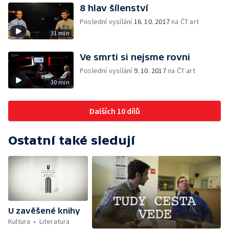
8 hlav šílenství
Poslední vysílání
16. 10. 2017
na ČT art
31 min
Ve smrti si nejsme rovni
Poslední vysílání
9. 10. 2017
na ČT art
30 min
Dalších 10 dílů
Ostatní také sledují
U zavěšené knihy
Kultura
Literatura