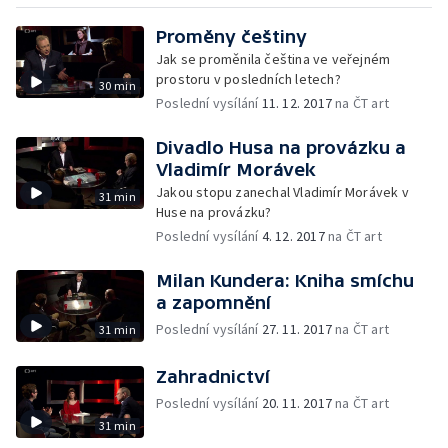
Proměny češtiny
Jak se proměnila čeština ve veřejném
prostoru v posledních letech?
30 min
Poslední vysílání
11. 12. 2017
na ČT art
Divadlo Husa na provázku a
Vladimír Morávek
Jakou stopu zanechal Vladimír Morávek v
31 min
Huse na provázku?
Poslední vysílání
4. 12. 2017
na ČT art
Milan Kundera: Kniha smíchu
a zapomnění
Poslední vysílání
27. 11. 2017
na ČT art
31 min
Zahradnictví
Poslední vysílání
20. 11. 2017
na ČT art
31 min