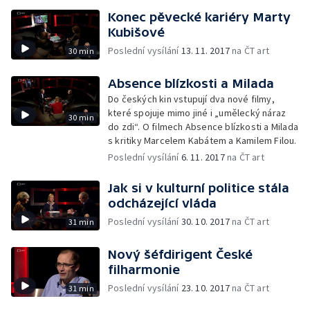
Konec pěvecké kariéry Marty
Kubišové
Poslední vysílání
13. 11. 2017
na ČT art
30 min
Absence blízkosti a Milada
Do českých kin vstupují dva nové filmy,
které spojuje mimo jiné i „umělecký náraz
30 min
do zdi“. O filmech Absence blízkosti a Milada
s kritiky Marcelem Kabátem a Kamilem Filou.
Poslední vysílání
6. 11. 2017
na ČT art
Jak si v kulturní politice stála
odcházející vláda
Poslední vysílání
30. 10. 2017
na ČT art
31 min
Nový šéfdirigent České
filharmonie
Poslední vysílání
23. 10. 2017
na ČT art
31 min