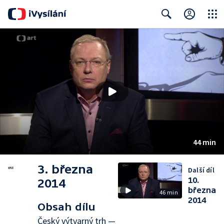
Close
Search
44 min
3. března
Další díl
10.
2014
března
46 min
2014
Obsah dílu
Český výtvarný trh —