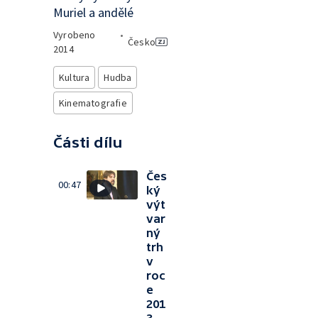
Muriel a andělé
Vyrobeno
•
Česko
2014
Kultura
Hudba
Kinematografie
Části dílu
Čes
00:47
ký
výt
var
ný
trh
v
roc
e
201