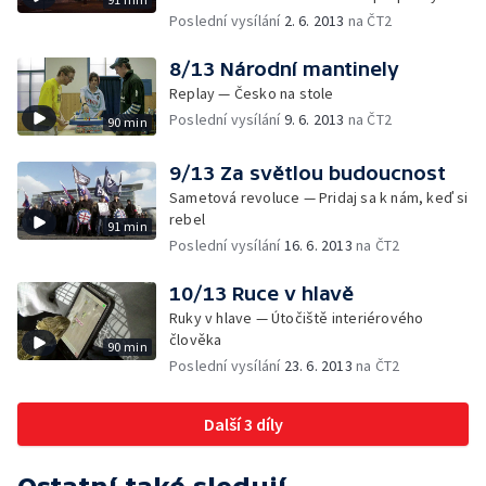
Poslední vysílání
2. 6. 2013
na ČT2
8/13 Národní mantinely
Replay — Česko na stole
Poslední vysílání
9. 6. 2013
na ČT2
90 min
9/13 Za světlou budoucnost
Sametová revoluce — Pridaj sa k nám, keď si
rebel
91 min
Poslední vysílání
16. 6. 2013
na ČT2
10/13 Ruce v hlavě
Ruky v hlave — Útočiště interiérového
člověka
90 min
Poslední vysílání
23. 6. 2013
na ČT2
Další 3 díly