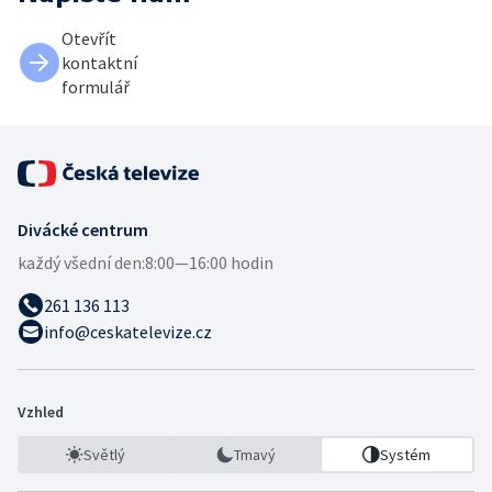
Otevřít
kontaktní
formulář
Divácké centrum
každý všední den:
8:00—16:00 hodin
261 136 113
info@ceskatelevize.cz
Vzhled
Světlý
Tmavý
Systém