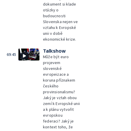
dokument si klade
otázky o
budoucnosti
Slovenska nejen ve
vztahu k Evropské
unii v době
ekonomické krize.
Talkshow
69:45
Může být euro
projevem
slovenské
evropeizace a
koruna příznakem
českého
provinsionalismu?
Jaký je vztah obou
zemí k Evropské unii
a k plánu vytvořit
evropskou
federaci? Jaký je
kontext toho, že