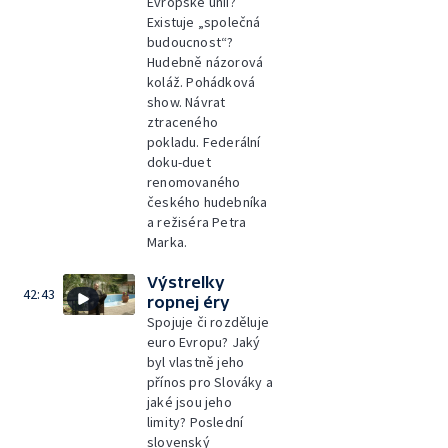
Evropské unii?
Existuje „společná
budoucnost“?
Hudebně názorová
koláž. Pohádková
show. Návrat
ztraceného
pokladu. Federální
doku-duet
renomovaného
českého hudebníka
a režiséra Petra
Marka.
Výstrelky
42:43
ropnej éry
Spojuje či rozděluje
euro Evropu? Jaký
byl vlastně jeho
přínos pro Slováky a
jaké jsou jeho
limity? Poslední
slovenský