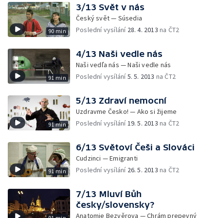
3/13 Svět v nás
Český svět — Súsedia
Poslední vysílání
28. 4. 2013
na ČT2
90 min
4/13 Naši vedle nás
Naši vedľa nás — Naši vedle nás
Poslední vysílání
5. 5. 2013
na ČT2
91 min
5/13 Zdraví nemocní
Uzdravme Česko! — Ako si žijeme
Poslední vysílání
19. 5. 2013
na ČT2
91 min
6/13 Světoví Češi a Slováci
Cudzinci — Emigranti
Poslední vysílání
26. 5. 2013
na ČT2
91 min
7/13 Mluví Bůh
česky/slovensky?
Anatomie Bezvěrova — Chrám prepevný
91 min