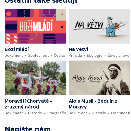
Ostatní také sledují
Na větvi
Boží mládí
Příroda
Ekologie
Živočichové
Dokument
Společnost
Česko
Alois Musil - Beduín z
Moravští Chorvaté –
Moravy
zrazený národ
Dokument
Historie
Osobnosti
Dokument
Historie
Etnografie
Napište nám