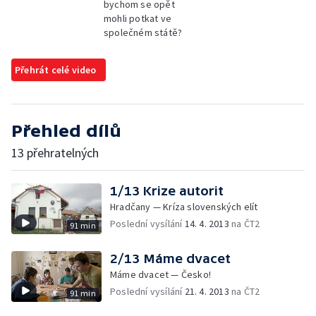
bychom se opět
mohli potkat ve
společném státě?
Přehrát celé video
Přehled dílů
13 přehratelných
1/13 Krize autorit
Hradčany — Kríza slovenských elít
Poslední vysílání
14. 4. 2013
na ČT2
91 min
2/13 Máme dvacet
Máme dvacet — Česko!
Poslední vysílání
21. 4. 2013
na ČT2
91 min