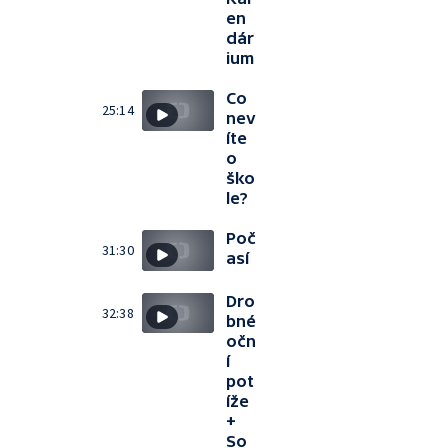
en
dár
ium
Co
25:14
nev
íte
o
ško
le?
Poč
31:30
así
Dro
32:38
bné
očn
í
pot
íže
+
So