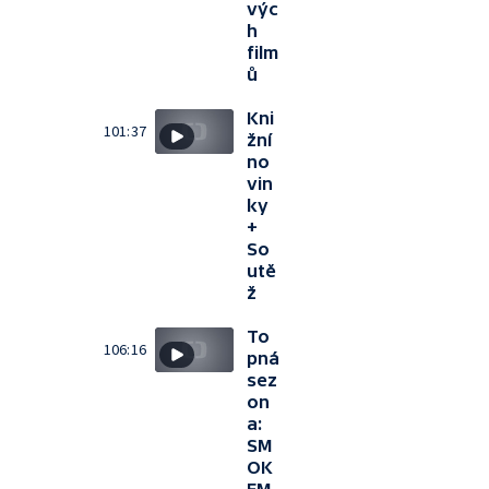
výc
h
film
ů
Kni
101:37
žní
no
vin
ky
+
So
utě
ž
To
106:16
pná
sez
on
a:
SM
OK