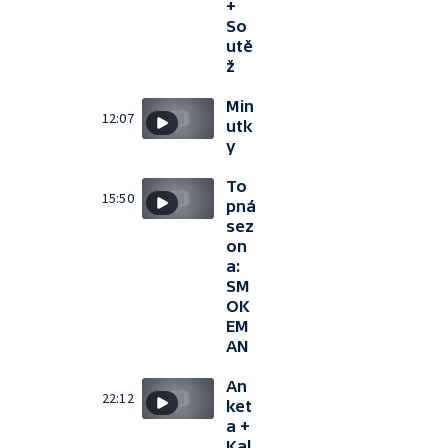
+
So
utě
ž
Min
12:07
utk
y
To
15:50
pná
sez
on
a:
SM
OK
EM
AN
An
22:12
ket
a +
Kal