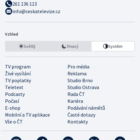
261 136 113
info@ceskatelevize.cz
Vzhled
Světlý
Tmavý
Systém
TV program
Pro média
Živé vysílání
Reklama
TV poplatky
Studio Brno
Teletext
Studio Ostrava
Podcasty
Rada ČT
Počasí
Kariéra
E-shop
Podávání námětů
Mobilní a TV aplikace
Časté dotazy
Vše o ČT
Kontakty