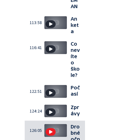
EM
AN
An
113:58
ket
a
Co
116:41
nev
íte
o
ško
le?
Poč
122:51
así
Zpr
124:24
ávy
Dro
126:05
bné
očn