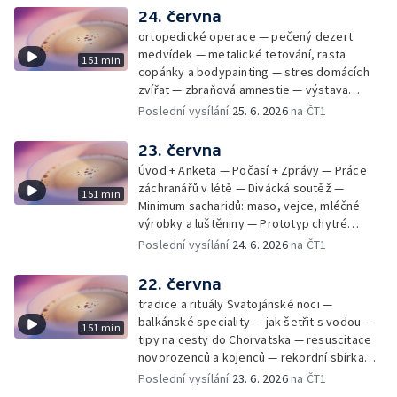
24. června
ortopedické operace — pečený dezert
medvídek — metalické tetování, rasta
151 min
copánky a bodypainting — stres domácích
zvířat — zbraňová amnestie — výstava
mikrofotografií rostlin — fenomenální
Poslední vysílání
25. 6. 2026
na ČT1
klavírista Matyáš Novák
23. června
Úvod + Anketa — Počasí + Zprávy — Práce
záchranářů v létě — Divácká soutěž —
151 min
Minimum sacharidů: maso, vejce, mléčné
výrobky a luštěniny — Prototyp chytré
vložky do bot pro běžce — Anketa +
Poslední vysílání
24. 6. 2026
na ČT1
Kalendárium — Škola hrou — Počasí — Práce
záchranářů v létě — Divácká soutěž —
22. června
Minimum sacharidů: maso, vejce, mléčné
tradice a rituály Svatojánské noci —
výrobky a luštěniny — Jak se udržet v
balkánské speciality — jak šetřit s vodou —
151 min
kondici v létě bez posilovny — Prototyp
tipy na cesty do Chorvatska — resuscitace
chytré vložky do bot pro běžce — Anketa +
novorozenců a kojenců — rekordní sbírka
aktuálně — Škola hrou — Upoutávka na další
velkých modelů aut — výroba šperků se
Poslední vysílání
23. 6. 2026
na ČT1
vysílání — Počasí + Zprávy — Práce
šperkařem