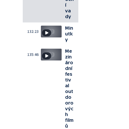
í
va
dy
Min
132:23
utk
y
Me
135:46
zin
áro
dní
fes
tiv
al
out
do
oro
výc
h
film
ů