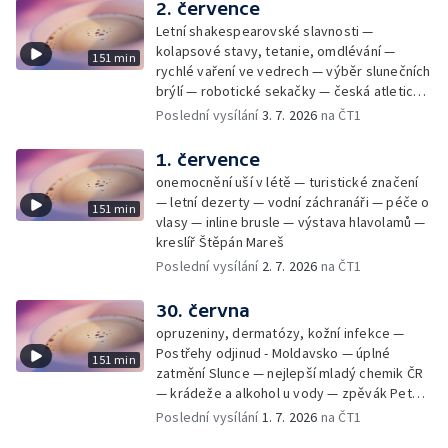
2. července
Letní shakespearovské slavnosti —
kolapsové stavy, tetanie, omdlévání —
151 min
rychlé vaření ve vedrech — výběr slunečních
brýlí — robotické sekačky — česká atletická
rekordmanka — psí seriál: výmarský
Poslední vysílání
3. 7. 2026
na ČT1
dlouhosrstý ohař
1. července
onemocnění uší v létě — turistické značení
— letní dezerty — vodní záchranáři — péče o
151 min
vlasy — inline brusle — výstava hlavolamů —
kreslíř Štěpán Mareš
Poslední vysílání
2. 7. 2026
na ČT1
30. června
opruzeniny, dermatózy, kožní infekce —
Postřehy odjinud - Moldavsko — úplné
151 min
zatmění Slunce — nejlepší mladý chemik ČR
— krádeže a alkohol u vody — zpěvák Peter
Cmorik
Poslední vysílání
1. 7. 2026
na ČT1