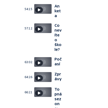
An
54:15
ket
a
Co
57:12
nev
íte
o
ško
le?
Poč
63:02
así
Zpr
64:26
ávy
To
66:21
pná
sez
on