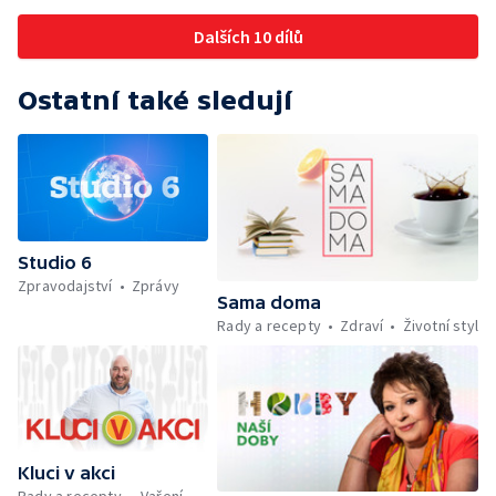
záchranářů v létě — Divácká soutěž —
Minimum sacharidů: maso, vejce, mléčné
Dalších 10 dílů
výrobky a luštěniny — Mezinárodní folklórní
festival ve Strážnici — Jak se udržet v
kondici v létě bez posilovny — Anketa +
Ostatní také sledují
Aktuálně — Škola hrou — Počasí — Prototyp
chytré vložky do bot pro běžce — Divácká
soutěž — Kniha veselých říkanek Hrátky se
zvířátky — Práce záchranářů v létě — Jak se
udržet v kondici v létě bez posilovny —
Škola hrou — Upoutávka na další vysílání —
Počasí + Zprávy — Mezinárodní folklórní
Studio 6
festival ve Strážnici — Minimum sacharidů:
Zpravodajství
Zprávy
maso, vejce, mléčné výrobky a luštěniny —
Sama doma
Kniha veselých říkanek Hrátky se zvířátky —
Rady a recepty
Zdraví
Životní styl
Umělecký festival Pohoda 2026 —
Vyhodnocení ankety + ČT tipy —
Vyhodnocení divácké soutěže — Práce
záchranářů v létě
Kluci v akci