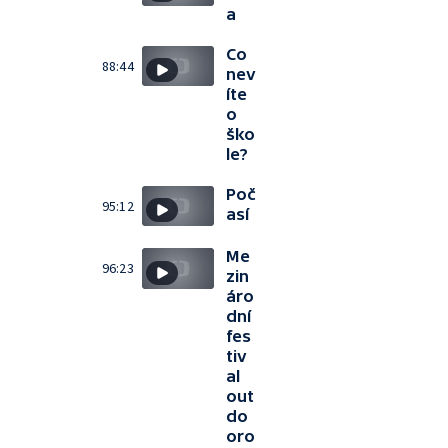
a
Co
88:44
nev
íte
o
ško
le?
Poč
95:12
así
Me
96:23
zin
áro
dní
fes
tiv
al
out
do
oro