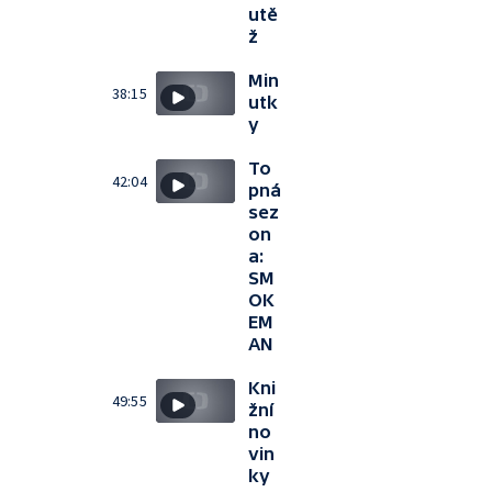
utě
ž
Min
38:15
utk
y
To
42:04
pná
sez
on
a:
SM
OK
EM
AN
Kni
49:55
žní
no
vin
ky