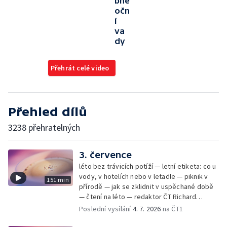
bné
očn
í
va
dy
Přehrát celé video
Přehled dílů
3238 přehratelných
3. července
léto bez trávicích potíží — letní etiketa: co u
vody, v hotelích nebo v letadle — piknik v
151 min
přírodě — jak se zklidnit v uspěchané době
— čtení na léto — redaktor ČT Richard
Samko
Poslední vysílání
4. 7. 2026
na ČT1