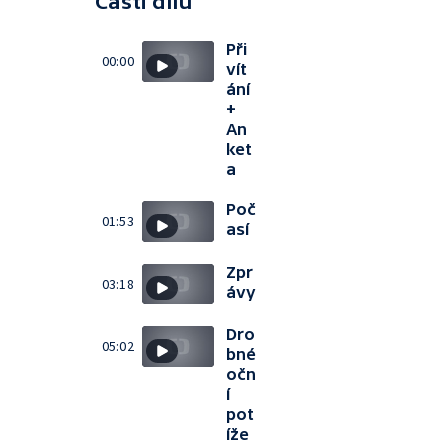
Části dílu
Při
00:00
vít
ání
+
An
ket
a
Poč
01:53
así
Zpr
03:18
ávy
Dro
05:02
bné
očn
í
pot
íže