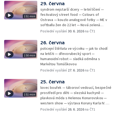
29. června
syndrom nejstarší dcery — letní líčení —
festivalový street food — Colours of
151 min
Ostrava — kouzlo analogové fotky — ME v
softballu žen do 22 let — Nová zelená
úsporám — Global Teacher Prize Czech
Poslední vysílání
30. 6. 2026
na ČT1
Republic
26. června
policejní štěňata ve výcviku — jak to chodí
na letišti — dřevorubecký sport —
150 min
humanoidní robot — sladká odměna s
Markétou Tomáškovou
Poslední vysílání
27. 6. 2026
na ČT1
25. června
lovec bouřek — táboroví vedoucí, bezpečné
prostředí pro děti — slezská kuchyně —
151 min
plavková móda s Helenou Konarovskou —
western show — výstava Koruny Karla IV. —
mladý lezecký fenomén Josef Šindel
Poslední vysílání
26. 6. 2026
na ČT1