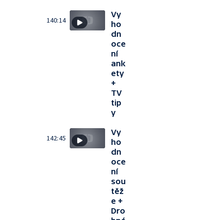
Vy
140:14
ho
dn
oce
ní
ank
ety
+
TV
tip
y
Vy
142:45
ho
dn
oce
ní
sou
těž
e +
Dro