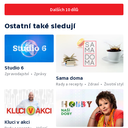
záchranářů v létě — Divácká soutěž —
Minimum sacharidů: maso, vejce, mléčné
Dalších 10 dílů
výrobky a luštěniny — Mezinárodní folklórní
festival ve Strážnici — Jak se udržet v
kondici v létě bez posilovny — Anketa +
Ostatní také sledují
Aktuálně — Škola hrou — Počasí — Prototyp
chytré vložky do bot pro běžce — Divácká
soutěž — Kniha veselých říkanek Hrátky se
zvířátky — Práce záchranářů v létě — Jak se
udržet v kondici v létě bez posilovny —
Škola hrou — Upoutávka na další vysílání —
Počasí + Zprávy — Mezinárodní folklórní
Studio 6
festival ve Strážnici — Minimum sacharidů:
Zpravodajství
Zprávy
maso, vejce, mléčné výrobky a luštěniny —
Sama doma
Kniha veselých říkanek Hrátky se zvířátky —
Rady a recepty
Zdraví
Životní styl
Umělecký festival Pohoda 2026 —
Vyhodnocení ankety + ČT tipy —
Vyhodnocení divácké soutěže — Práce
záchranářů v létě
Kluci v akci