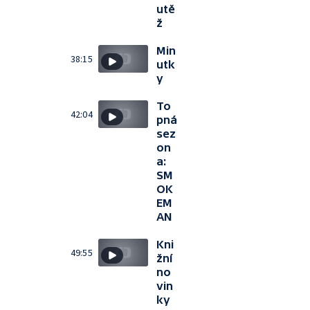
utě
ž
Min
38:15
utk
y
To
42:04
pná
sez
on
a:
SM
OK
EM
AN
Kni
49:55
žní
no
vin
ky