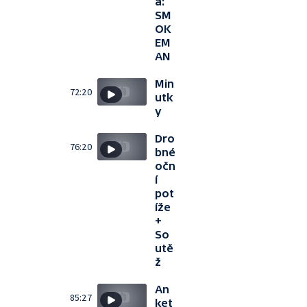
a:
SM
OK
EM
AN
Min
72:20
utk
y
Dro
76:20
bné
očn
í
pot
íže
+
So
utě
ž
An
85:27
ket