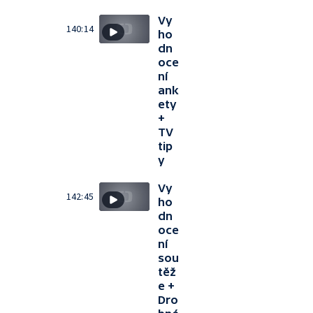
Vy
140:14
ho
dn
oce
ní
ank
ety
+
TV
tip
y
Vy
142:45
ho
dn
oce
ní
sou
těž
e +
Dro