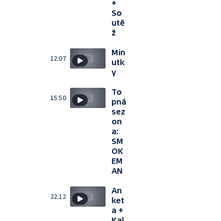
+
So
utě
ž
Min
12:07
utk
y
To
15:50
pná
sez
on
a:
SM
OK
EM
AN
An
22:12
ket
a +
Kal