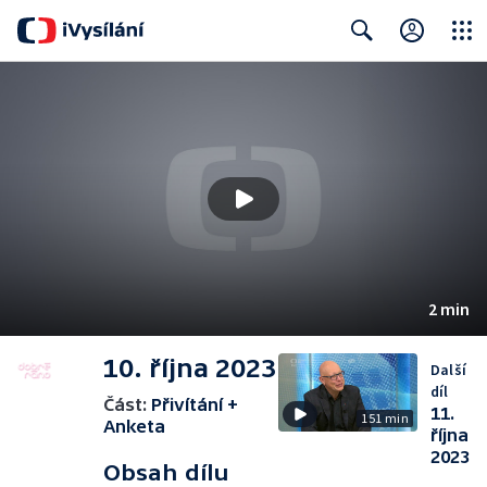
Close
Search
2 min
10. října 2023
Další
díl
Část:
Přivítání +
11.
151 min
Anketa
října
2023
Obsah dílu