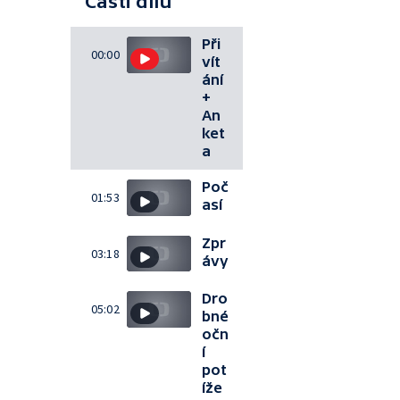
Části dílu
Při
00:00
vít
ání
+
An
ket
a
Poč
01:53
así
Zpr
03:18
ávy
Dro
05:02
bné
očn
í
pot
íže