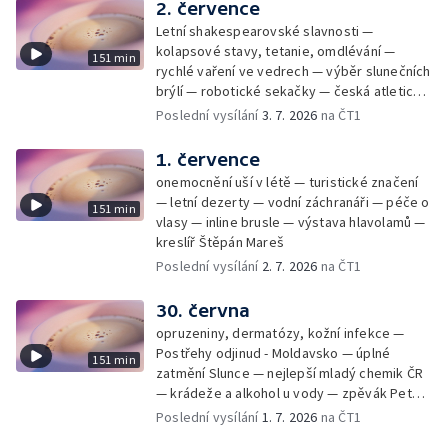
2. července
Letní shakespearovské slavnosti —
kolapsové stavy, tetanie, omdlévání —
151 min
rychlé vaření ve vedrech — výběr slunečních
brýlí — robotické sekačky — česká atletická
rekordmanka — psí seriál: výmarský
Poslední vysílání
3. 7. 2026
na ČT1
dlouhosrstý ohař
1. července
onemocnění uší v létě — turistické značení
— letní dezerty — vodní záchranáři — péče o
151 min
vlasy — inline brusle — výstava hlavolamů —
kreslíř Štěpán Mareš
Poslední vysílání
2. 7. 2026
na ČT1
30. června
opruzeniny, dermatózy, kožní infekce —
Postřehy odjinud - Moldavsko — úplné
151 min
zatmění Slunce — nejlepší mladý chemik ČR
— krádeže a alkohol u vody — zpěvák Peter
Cmorik
Poslední vysílání
1. 7. 2026
na ČT1