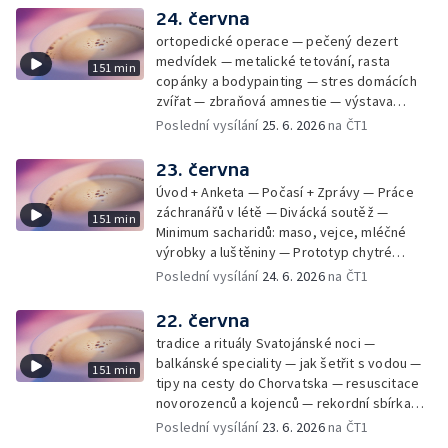
24. června
ortopedické operace — pečený dezert
medvídek — metalické tetování, rasta
151 min
copánky a bodypainting — stres domácích
zvířat — zbraňová amnestie — výstava
mikrofotografií rostlin — fenomenální
Poslední vysílání
25. 6. 2026
na ČT1
klavírista Matyáš Novák
23. června
Úvod + Anketa — Počasí + Zprávy — Práce
záchranářů v létě — Divácká soutěž —
151 min
Minimum sacharidů: maso, vejce, mléčné
výrobky a luštěniny — Prototyp chytré
vložky do bot pro běžce — Anketa +
Poslední vysílání
24. 6. 2026
na ČT1
Kalendárium — Škola hrou — Počasí — Práce
záchranářů v létě — Divácká soutěž —
22. června
Minimum sacharidů: maso, vejce, mléčné
tradice a rituály Svatojánské noci —
výrobky a luštěniny — Jak se udržet v
balkánské speciality — jak šetřit s vodou —
151 min
kondici v létě bez posilovny — Prototyp
tipy na cesty do Chorvatska — resuscitace
chytré vložky do bot pro běžce — Anketa +
novorozenců a kojenců — rekordní sbírka
aktuálně — Škola hrou — Upoutávka na další
velkých modelů aut — výroba šperků se
Poslední vysílání
23. 6. 2026
na ČT1
vysílání — Počasí + Zprávy — Práce
šperkařem