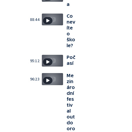
a
Co
88:44
nev
íte
o
ško
le?
Poč
95:12
así
Me
96:23
zin
áro
dní
fes
tiv
al
out
do
oro