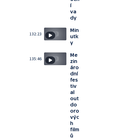
í
va
dy
Min
132:23
utk
y
Me
135:46
zin
áro
dní
fes
tiv
al
out
do
oro
výc
h
film
ů