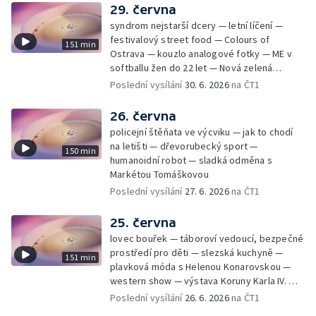
29. června
syndrom nejstarší dcery — letní líčení —
festivalový street food — Colours of
151 min
Ostrava — kouzlo analogové fotky — ME v
softballu žen do 22 let — Nová zelená
úsporám — Global Teacher Prize Czech
Poslední vysílání
30. 6. 2026
na ČT1
Republic
26. června
policejní štěňata ve výcviku — jak to chodí
na letišti — dřevorubecký sport —
150 min
humanoidní robot — sladká odměna s
Markétou Tomáškovou
Poslední vysílání
27. 6. 2026
na ČT1
25. června
lovec bouřek — táboroví vedoucí, bezpečné
prostředí pro děti — slezská kuchyně —
151 min
plavková móda s Helenou Konarovskou —
western show — výstava Koruny Karla IV. —
mladý lezecký fenomén Josef Šindel
Poslední vysílání
26. 6. 2026
na ČT1