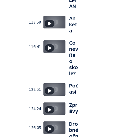
EM
AN
An
113:58
ket
a
Co
116:41
nev
íte
o
ško
le?
Poč
122:51
así
Zpr
124:24
ávy
Dro
126:05
bné
očn