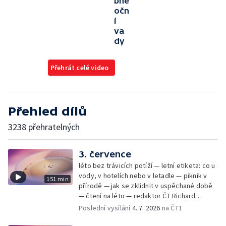
bné
očn
í
va
dy
Přehrát celé video
Přehled dílů
3238 přehratelných
3. července
léto bez trávicích potíží — letní etiketa: co u
vody, v hotelích nebo v letadle — piknik v
151 min
přírodě — jak se zklidnit v uspěchané době
— čtení na léto — redaktor ČT Richard
Samko
Poslední vysílání
4. 7. 2026
na ČT1