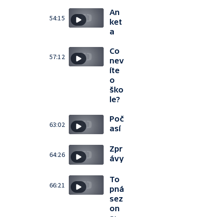
An
54:15
ket
a
Co
57:12
nev
íte
o
ško
le?
Poč
63:02
así
Zpr
64:26
ávy
To
66:21
pná
sez
on