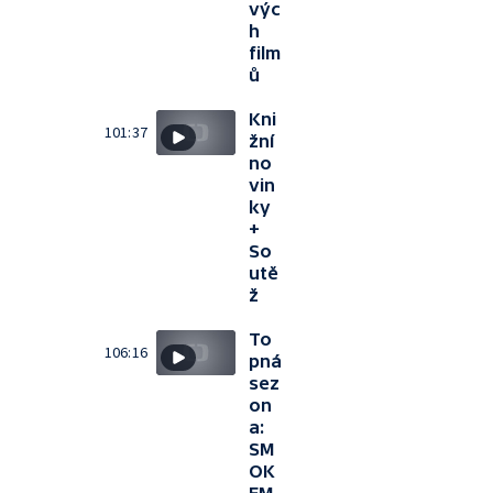
výc
h
film
ů
Kni
101:37
žní
no
vin
ky
+
So
utě
ž
To
106:16
pná
sez
on
a:
SM
OK