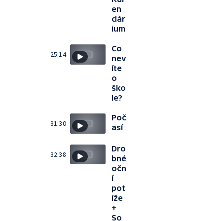
en
dár
ium
Co
25:14
nev
íte
o
ško
le?
Poč
31:30
así
Dro
32:38
bné
očn
í
pot
íže
+
So