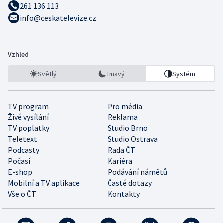
261 136 113
info@ceskatelevize.cz
Vzhled
Světlý
Tmavý
Systém
TV program
Pro média
Živé vysílání
Reklama
TV poplatky
Studio Brno
Teletext
Studio Ostrava
Podcasty
Rada ČT
Počasí
Kariéra
E-shop
Podávání námětů
Mobilní a TV aplikace
Časté dotazy
Vše o ČT
Kontakty