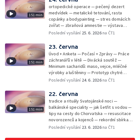
ortopedické operace — pečený dezert
medvídek — metalické tetování, rasta
151 min
copánky a bodypainting — stres domácích
zvířat — zbraňová amnestie — výstava
mikrofotografií rostlin — fenomenální
Poslední vysílání
25. 6. 2026
na ČT1
klavírista Matyáš Novák
23. června
Úvod + Anketa — Počasí + Zprávy — Práce
záchranářů v létě — Divácká soutěž —
151 min
Minimum sacharidů: maso, vejce, mléčné
výrobky a luštěniny — Prototyp chytré
vložky do bot pro běžce — Anketa +
Poslední vysílání
24. 6. 2026
na ČT1
Kalendárium — Škola hrou — Počasí — Práce
záchranářů v létě — Divácká soutěž —
22. června
Minimum sacharidů: maso, vejce, mléčné
tradice a rituály Svatojánské noci —
výrobky a luštěniny — Jak se udržet v
balkánské speciality — jak šetřit s vodou —
151 min
kondici v létě bez posilovny — Prototyp
tipy na cesty do Chorvatska — resuscitace
chytré vložky do bot pro běžce — Anketa +
novorozenců a kojenců — rekordní sbírka
aktuálně — Škola hrou — Upoutávka na další
velkých modelů aut — výroba šperků se
Poslední vysílání
23. 6. 2026
na ČT1
vysílání — Počasí + Zprávy — Práce
šperkařem
záchranářů v létě — Divácká soutěž —