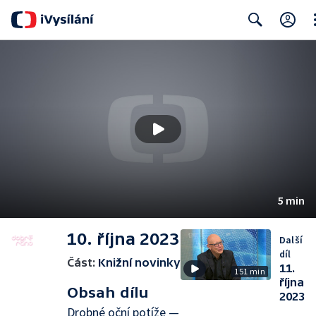
Cl
Search
5 min
10. října 2023
Další
díl
Část:
Knižní novinky
11.
151 min
října
Obsah dílu
2023
Drobné oční potíže —