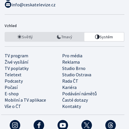
info@ceskatelevize.cz
Vzhled
Světlý
Tmavý
Systém
TV program
Pro média
Živé vysílání
Reklama
TV poplatky
Studio Brno
Teletext
Studio Ostrava
Podcasty
Rada ČT
Počasí
Kariéra
E-shop
Podávání námětů
Mobilní a TV aplikace
Časté dotazy
Vše o ČT
Kontakty