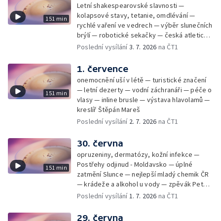
Letní shakespearovské slavnosti —
kolapsové stavy, tetanie, omdlévání —
151 min
rychlé vaření ve vedrech — výběr slunečních
brýlí — robotické sekačky — česká atletická
rekordmanka — psí seriál: výmarský
Poslední vysílání
3. 7. 2026
na ČT1
dlouhosrstý ohař
1. července
onemocnění uší v létě — turistické značení
— letní dezerty — vodní záchranáři — péče o
151 min
vlasy — inline brusle — výstava hlavolamů —
kreslíř Štěpán Mareš
Poslední vysílání
2. 7. 2026
na ČT1
30. června
opruzeniny, dermatózy, kožní infekce —
Postřehy odjinud - Moldavsko — úplné
151 min
zatmění Slunce — nejlepší mladý chemik ČR
— krádeže a alkohol u vody — zpěvák Peter
Cmorik
Poslední vysílání
1. 7. 2026
na ČT1
29. června