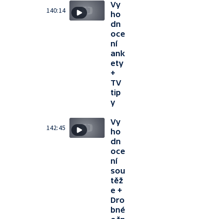
Vy
140:14
ho
dn
oce
ní
ank
ety
+
TV
tip
y
Vy
142:45
ho
dn
oce
ní
sou
těž
e +
Dro
bné