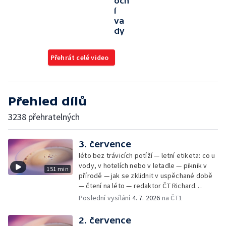
očn
í
va
dy
Přehrát celé video
Přehled dílů
3238 přehratelných
3. července
léto bez trávicích potíží — letní etiketa: co u
vody, v hotelích nebo v letadle — piknik v
151 min
přírodě — jak se zklidnit v uspěchané době
— čtení na léto — redaktor ČT Richard
Samko
Poslední vysílání
4. 7. 2026
na ČT1
2. července