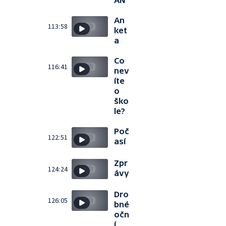
AN
An
113:58
ket
a
Co
116:41
nev
íte
o
ško
le?
Poč
122:51
así
Zpr
124:24
ávy
Dro
126:05
bné
očn
í