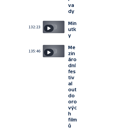
va
dy
Min
132:23
utk
y
Me
135:46
zin
áro
dní
fes
tiv
al
out
do
oro
výc
h
film
ů