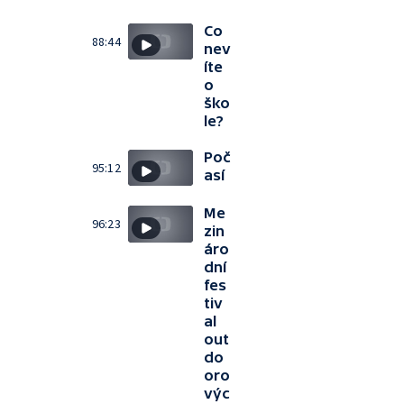
Co
88:44
nev
íte
o
ško
le?
Poč
95:12
así
Me
96:23
zin
áro
dní
fes
tiv
al
out
do
oro
výc