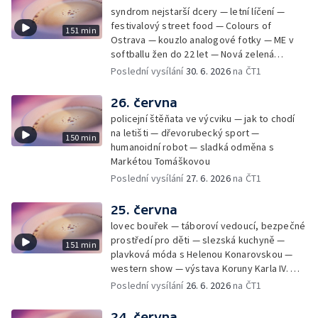
syndrom nejstarší dcery — letní líčení —
festivalový street food — Colours of
151 min
Ostrava — kouzlo analogové fotky — ME v
softballu žen do 22 let — Nová zelená
úsporám — Global Teacher Prize Czech
Poslední vysílání
30. 6. 2026
na ČT1
Republic
26. června
policejní štěňata ve výcviku — jak to chodí
na letišti — dřevorubecký sport —
150 min
humanoidní robot — sladká odměna s
Markétou Tomáškovou
Poslední vysílání
27. 6. 2026
na ČT1
25. června
lovec bouřek — táboroví vedoucí, bezpečné
prostředí pro děti — slezská kuchyně —
151 min
plavková móda s Helenou Konarovskou —
western show — výstava Koruny Karla IV. —
mladý lezecký fenomén Josef Šindel
Poslední vysílání
26. 6. 2026
na ČT1
24. června