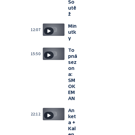
So
utě
ž
Min
12:07
utk
y
To
15:50
pná
sez
on
a:
SM
OK
EM
AN
An
22:12
ket
a +
Kal
en