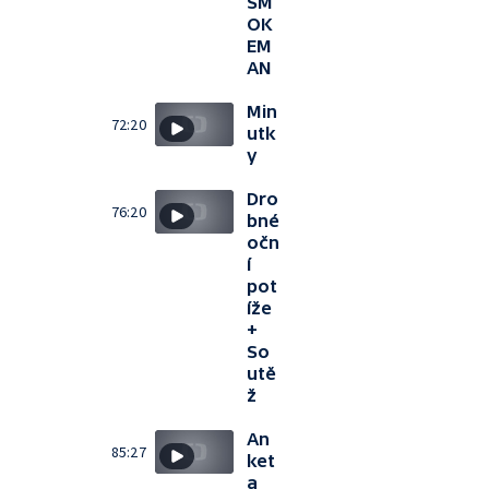
SM
OK
EM
AN
Min
72:20
utk
y
Dro
76:20
bné
očn
í
pot
íže
+
So
utě
ž
An
85:27
ket
a