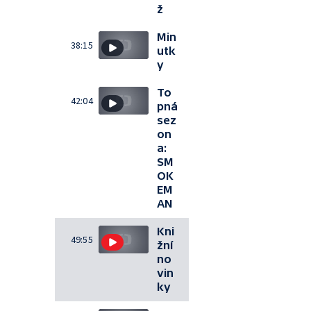
ž
Min
38:15
utk
y
To
42:04
pná
sez
on
a:
SM
OK
EM
AN
Kni
49:55
žní
no
vin
ky