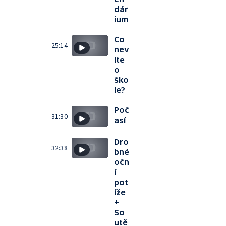
dár
ium
Co
25:14
nev
íte
o
ško
le?
Poč
31:30
así
Dro
32:38
bné
očn
í
pot
íže
+
So
utě