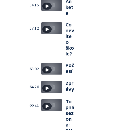
An
54:15
ket
a
Co
57:12
nev
íte
o
ško
le?
Poč
63:02
así
Zpr
64:26
ávy
To
66:21
pná
sez
on
a: