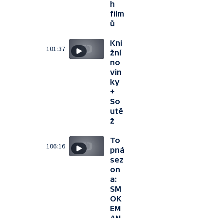
h
film
ů
Kni
101:37
žní
no
vin
ky
+
So
utě
ž
To
106:16
pná
sez
on
a:
SM
OK
EM