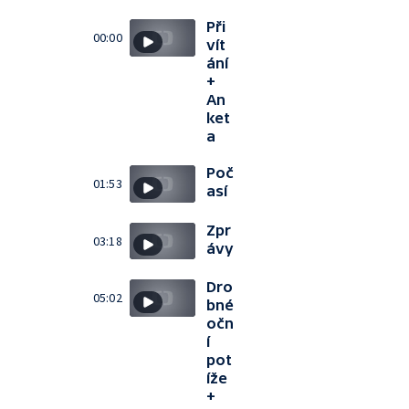
Při
00:00
vít
ání
+
An
ket
a
Poč
01:53
así
Zpr
03:18
ávy
Dro
05:02
bné
očn
í
pot
íže
+