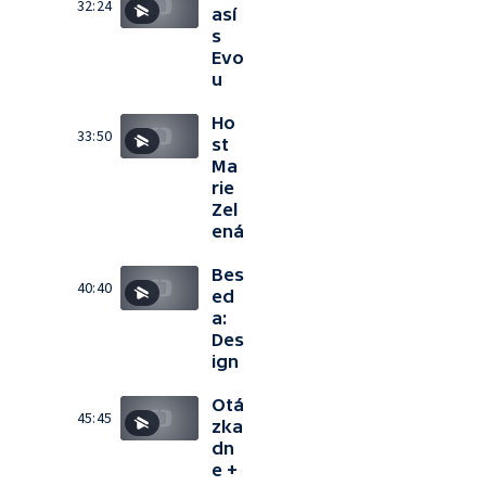
32:24
así
s
Evo
u
Ho
33:50
st
Ma
rie
Zel
ená
Bes
40:40
ed
a:
Des
ign
Otá
45:45
zka
dn
e +