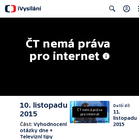
Cl
Search
ČT nemá práva 
pro internet
10. listopadu
Další díl
ČT nemá práva
11.
2015
pro internet
listopadu
Část:
Vyhodnocení
2015
otázky dne +
Televizní tipy