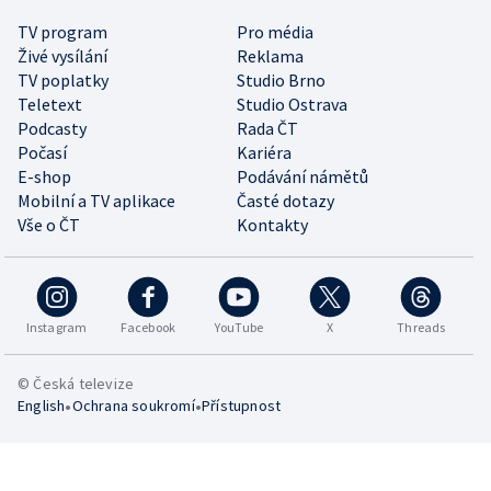
TV program
Pro média
Živé vysílání
Reklama
TV poplatky
Studio Brno
Teletext
Studio Ostrava
Podcasty
Rada ČT
Počasí
Kariéra
E-shop
Podávání námětů
Mobilní a TV aplikace
Časté dotazy
Vše o ČT
Kontakty
Instagram
Facebook
YouTube
X
Threads
© Česká televize
•
•
English
Ochrana soukromí
Přístupnost