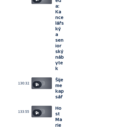
ed
a:
Ka
nce
lářs
ký
a
sen
ior
ský
náb
yte
k
Šije
130:32
me
kap
sář
Ho
133:55
st
Ma
rie