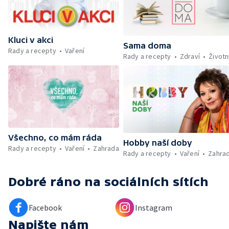
udržet v kondici v létě bez posilovny —
Škola hrou — Upoutávka na další vysílání —
Počasí + Zprávy — Mezinárodní folklórní
festival ve Strážnici — Minimum sacharidů:
Kluci v akci
maso, vejce, mléčné výrobky a luštěniny —
Sama doma
Rady a recepty
Vaření
Kniha veselých říkanek Hrátky se zvířátky —
Rady a recepty
Zdraví
Životn
Umělecký festival Pohoda 2026 —
Vyhodnocení ankety + ČT tipy —
Vyhodnocení divácké soutěže — Práce
záchranářů v létě
Všechno, co mám ráda
Hobby naší doby
Rady a recepty
Vaření
Zahrada
Rady a recepty
Vaření
Zahra
Dobré ráno
na sociálních sítích
Facebook
Instagram
Napište nám