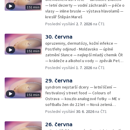
— letní dezerty — vodní záchranáři — péče o
151 min
vlasy — inline brusle — výstava hlavolamů —
kreslíř Štěpán Mareš
Poslední vysílání
2. 7. 2026
na ČT1
30. června
opruzeniny, dermatózy, kožní infekce —
Postřehy odjinud - Moldavsko — úplné
151 min
zatmění Slunce — nejlepší mladý chemik ČR
— krádeže a alkohol u vody — zpěvák Peter
Cmorik
Poslední vysílání
1. 7. 2026
na ČT1
29. června
syndrom nejstarší dcery — letní líčení —
festivalový street food — Colours of
151 min
Ostrava — kouzlo analogové fotky — ME v
softballu žen do 22 let — Nová zelená
úsporám — Global Teacher Prize Czech
Poslední vysílání
30. 6. 2026
na ČT1
Republic
26. června