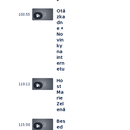
Otá
103:55
zka
dn
e +
No
vin
ky
na
int
ern
etu
Ho
110:12
st
Ma
rie
Zel
ená
Bes
115:50
ed