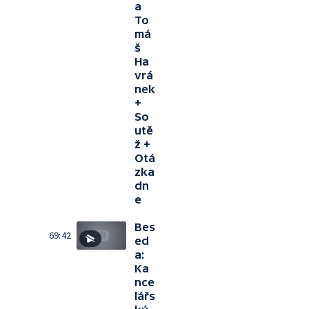
a
To
má
š
Ha
vrá
nek
+
So
utě
ž +
Otá
zka
dn
e
Bes
69:42
ed
a:
Ka
nce
lářs