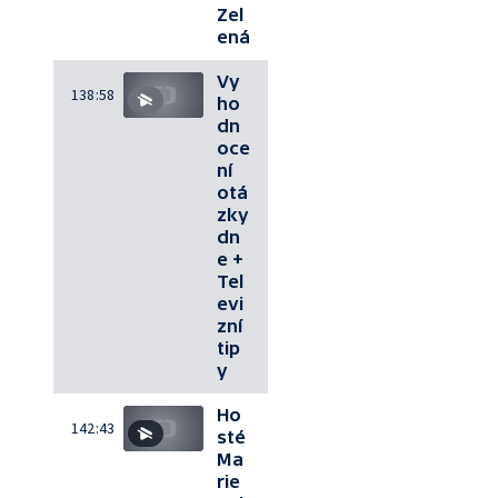
Zel
ená
Vy
138:58
ho
dn
oce
ní
otá
zky
dn
e +
Tel
evi
zní
tip
y
Ho
142:43
sté
Ma
rie