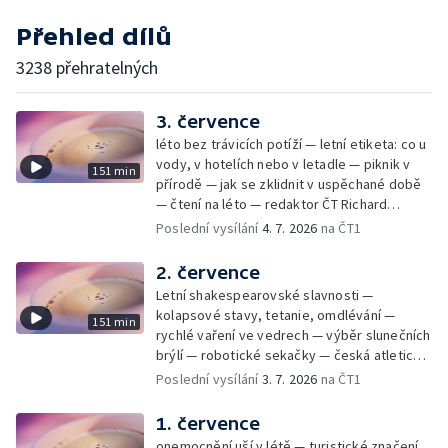
Přehled dílů
3238 přehratelných
3. července
léto bez trávicích potíží — letní etiketa: co u
vody, v hotelích nebo v letadle — piknik v
151 min
přírodě — jak se zklidnit v uspěchané době
— čtení na léto — redaktor ČT Richard
Samko
Poslední vysílání
4. 7. 2026
na ČT1
2. července
Letní shakespearovské slavnosti —
kolapsové stavy, tetanie, omdlévání —
151 min
rychlé vaření ve vedrech — výběr slunečních
brýlí — robotické sekačky — česká atletická
rekordmanka — psí seriál: výmarský
Poslední vysílání
3. 7. 2026
na ČT1
dlouhosrstý ohař
1. července
onemocnění uší v létě — turistické značení