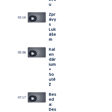
u
Zpr
03:16
ávy
s
Luk
áše
m
Kal
05:06
en
dár
ium
+
So
utě
ž
Bes
07:17
ed
a:
Des