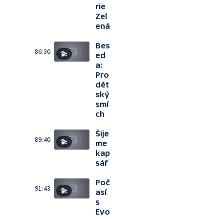
rie
Zel
ená
Bes
86:30
ed
a:
Pro
dět
ský
smí
ch
Šije
89:40
me
kap
sář
Poč
91:43
así
s
Evo