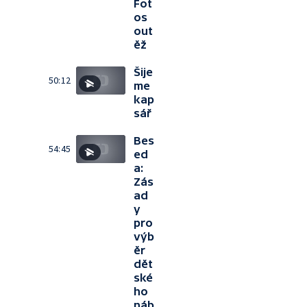
Fot
os
out
ěž
Šije
50:12
me
kap
sář
Bes
54:45
ed
a:
Zás
ad
y
pro
výb
ěr
dět
ské
ho
náb