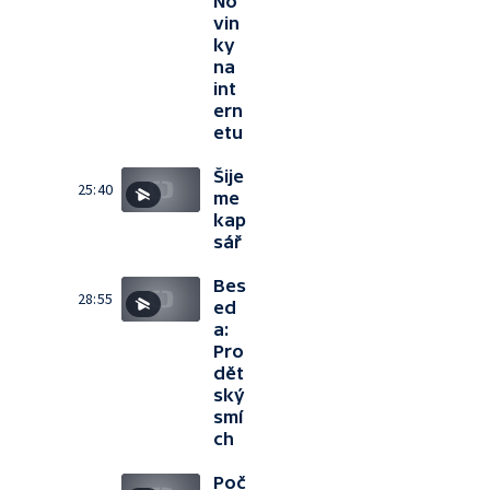
No
vin
ky
na
int
ern
etu
Šije
25:40
me
kap
sář
Bes
28:55
ed
a:
Pro
dět
ský
smí
ch
Poč