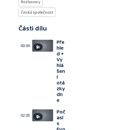
Rozhovory
Česká společnost
Části dílu
Pře
00:00
hle
d +
Vy
hlá
šen
í
otá
zky
dn
e
Poč
02:05
así
s
Evo