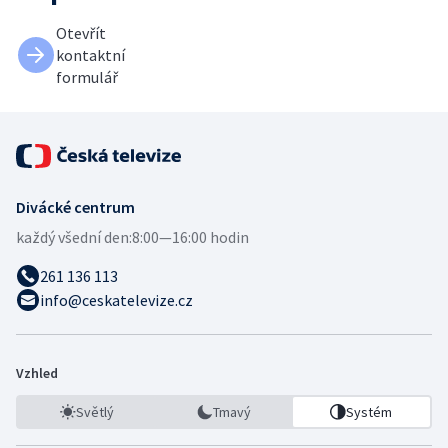
Otevřít
kontaktní
formulář
Divácké centrum
každý všední den:
8:00—16:00 hodin
261 136 113
info@ceskatelevize.cz
Vzhled
Světlý
Tmavý
Systém