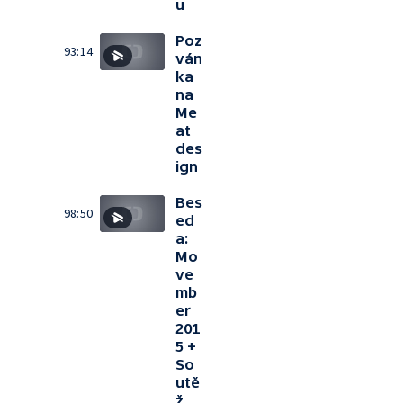
u
Poz
93:14
ván
ka
na
Me
at
des
ign
Bes
98:50
ed
a:
Mo
ve
mb
er
201
5 +
So
utě
ž