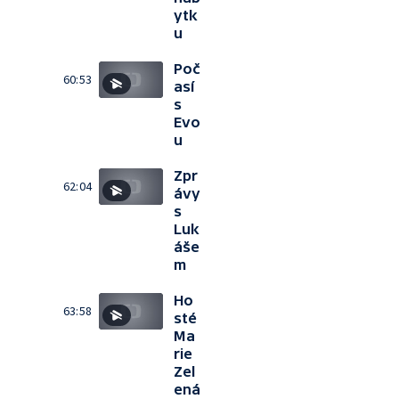
ytk
u
Poč
60:53
así
s
Evo
u
Zpr
62:04
ávy
s
Luk
áše
m
Ho
63:58
sté
Ma
rie
Zel
ená