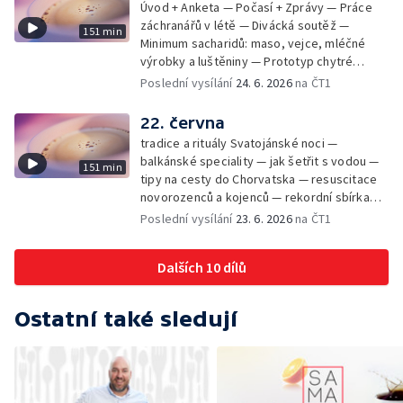
Úvod + Anketa — Počasí + Zprávy — Práce
záchranářů v létě — Divácká soutěž —
151 min
Minimum sacharidů: maso, vejce, mléčné
výrobky a luštěniny — Prototyp chytré
vložky do bot pro běžce — Anketa +
Poslední vysílání
24. 6. 2026
na ČT1
Kalendárium — Škola hrou — Počasí — Práce
záchranářů v létě — Divácká soutěž —
22. června
Minimum sacharidů: maso, vejce, mléčné
tradice a rituály Svatojánské noci —
výrobky a luštěniny — Jak se udržet v
balkánské speciality — jak šetřit s vodou —
151 min
kondici v létě bez posilovny — Prototyp
tipy na cesty do Chorvatska — resuscitace
chytré vložky do bot pro běžce — Anketa +
novorozenců a kojenců — rekordní sbírka
aktuálně — Škola hrou — Upoutávka na další
velkých modelů aut — výroba šperků se
Poslední vysílání
23. 6. 2026
na ČT1
vysílání — Počasí + Zprávy — Práce
šperkařem
záchranářů v létě — Divácká soutěž —
Minimum sacharidů: maso, vejce, mléčné
Dalších 10 dílů
výrobky a luštěniny — Mezinárodní folklórní
festival ve Strážnici — Jak se udržet v
kondici v létě bez posilovny — Anketa +
Ostatní také sledují
Aktuálně — Škola hrou — Počasí — Prototyp
chytré vložky do bot pro běžce — Divácká
soutěž — Kniha veselých říkanek Hrátky se
zvířátky — Práce záchranářů v létě — Jak se