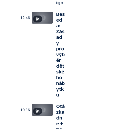
ign
Bes
12:46
ed
a:
Zás
ad
y
pro
výb
ěr
dět
ské
ho
náb
ytk
u
Otá
19:36
zka
dn
e +