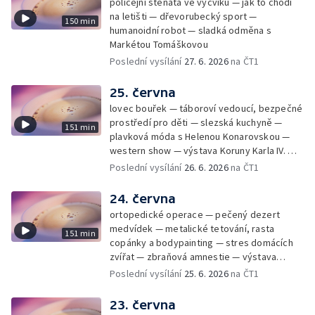
policejní štěňata ve výcviku — jak to chodí
na letišti — dřevorubecký sport —
150 min
humanoidní robot — sladká odměna s
Markétou Tomáškovou
Poslední vysílání
27. 6. 2026
na ČT1
25. června
lovec bouřek — táboroví vedoucí, bezpečné
prostředí pro děti — slezská kuchyně —
151 min
plavková móda s Helenou Konarovskou —
western show — výstava Koruny Karla IV. —
mladý lezecký fenomén Josef Šindel
Poslední vysílání
26. 6. 2026
na ČT1
24. června
ortopedické operace — pečený dezert
medvídek — metalické tetování, rasta
151 min
copánky a bodypainting — stres domácích
zvířat — zbraňová amnestie — výstava
mikrofotografií rostlin — fenomenální
Poslední vysílání
25. 6. 2026
na ČT1
klavírista Matyáš Novák
23. června