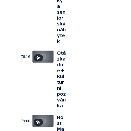
ký
a
sen
ior
ský
náb
yte
k
Otá
76:16
zka
dn
e +
Kul
tur
ní
poz
ván
ka
Ho
79:00
st
Ma