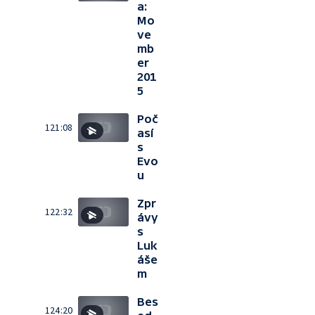
a:
Mo
ve
mb
er
201
5
Poč
121:08
así
s
Evo
u
Zpr
122:32
ávy
s
Luk
áše
m
Bes
124:20