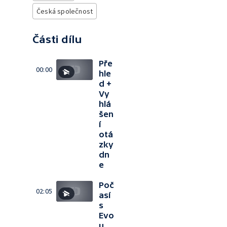
Česká společnost
Části dílu
Pře
00:00
hle
d +
Vy
hlá
šen
í
otá
zky
dn
e
Poč
02:05
así
s
Evo
u