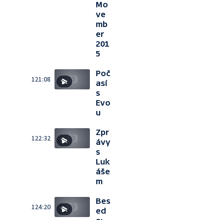
Mo
ve
mb
er
201
5
Poč
121:08
así
s
Evo
u
Zpr
122:32
ávy
s
Luk
áše
m
Bes
124:20
ed