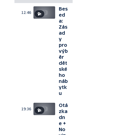
Bes
12:46
ed
a:
Zás
ad
y
pro
výb
ěr
dět
ské
ho
náb
ytk
u
Otá
19:36
zka
dn
e +
No