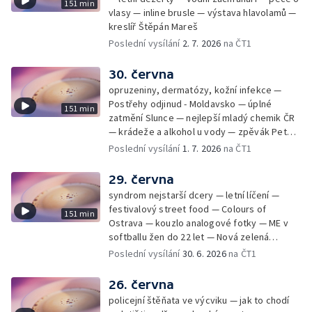
151 min
vlasy — inline brusle — výstava hlavolamů —
kreslíř Štěpán Mareš
Poslední vysílání
2. 7. 2026
na ČT1
30. června
opruzeniny, dermatózy, kožní infekce —
Postřehy odjinud - Moldavsko — úplné
151 min
zatmění Slunce — nejlepší mladý chemik ČR
— krádeže a alkohol u vody — zpěvák Peter
Cmorik
Poslední vysílání
1. 7. 2026
na ČT1
29. června
syndrom nejstarší dcery — letní líčení —
festivalový street food — Colours of
151 min
Ostrava — kouzlo analogové fotky — ME v
softballu žen do 22 let — Nová zelená
úsporám — Global Teacher Prize Czech
Poslední vysílání
30. 6. 2026
na ČT1
Republic
26. června
policejní štěňata ve výcviku — jak to chodí