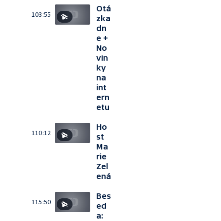
Otá
103:55
zka
dn
e +
No
vin
ky
na
int
ern
etu
Ho
110:12
st
Ma
rie
Zel
ená
Bes
115:50
ed
a: