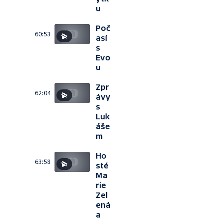
u
Poč
60:53
así
s
Evo
u
Zpr
62:04
ávy
s
Luk
áše
m
Ho
63:58
sté
Ma
rie
Zel
ená
a