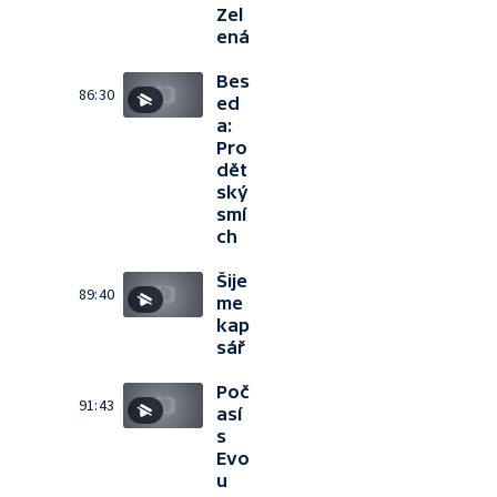
Zel
ená
Bes
86:30
ed
a:
Pro
dět
ský
smí
ch
Šije
89:40
me
kap
sář
Poč
91:43
así
s
Evo
u