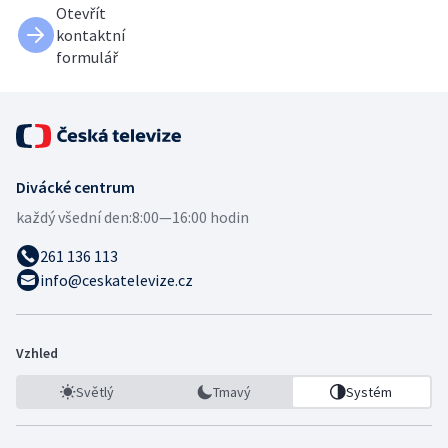
Otevřít
kontaktní
formulář
Divácké centrum
každý všední den:
8:00—16:00 hodin
261 136 113
info@ceskatelevize.cz
Vzhled
Světlý
Tmavý
Systém