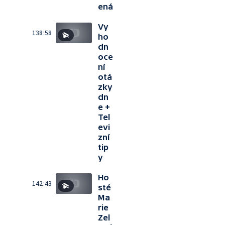
ená
Vy
138:58
ho
dn
oce
ní
otá
zky
dn
e +
Tel
evi
zní
tip
y
Ho
142:43
sté
Ma
rie
Zel