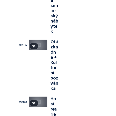
a
sen
ior
ský
náb
yte
k
Otá
76:16
zka
dn
e +
Kul
tur
ní
poz
ván
ka
Ho
79:00
st
Ma
rie