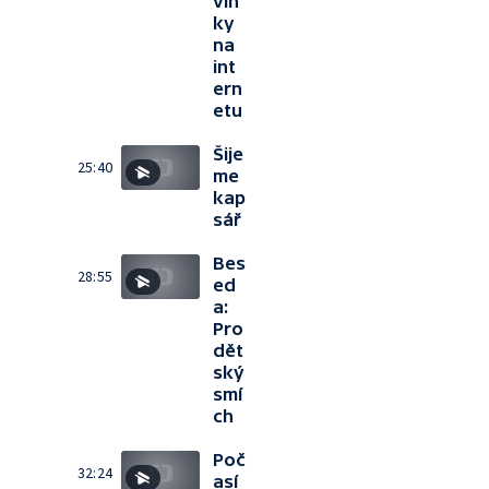
vin
ky
na
int
ern
etu
Šije
25:40
me
kap
sář
Bes
28:55
ed
a:
Pro
dět
ský
smí
ch
Poč
32:24
así