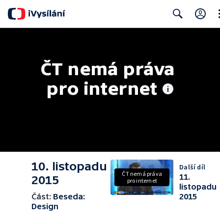
Cl
Search
ČT nemá práva 
pro internet
10. listopadu
Další díl
ČT nemá práva
11.
2015
pro internet
listopadu
Část:
Beseda:
2015
Design