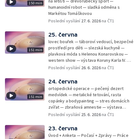
na letišti — dřevorubecký sport —
150 min
humanoidní robot — sladká odměna s
Markétou Tomáškovou
Poslední vysílání
27. 6. 2026
na ČT1
25. června
lovec bouřek — táboroví vedoucí, bezpečné
prostředí pro děti — slezská kuchyně —
151 min
plavková móda s Helenou Konarovskou —
western show — výstava Koruny Karla IV. —
mladý lezecký fenomén Josef Šindel
Poslední vysílání
26. 6. 2026
na ČT1
24. června
ortopedické operace — pečený dezert
medvídek — metalické tetování, rasta
151 min
copánky a bodypainting — stres domácích
zvířat — zbraňová amnestie — výstava
mikrofotografií rostlin — fenomenální
Poslední vysílání
25. 6. 2026
na ČT1
klavírista Matyáš Novák
23. června
Úvod + Anketa — Počasí + Zprávy — Práce