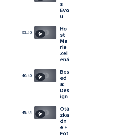
s
Evo
u
Ho
33:50
st
Ma
rie
Zel
ená
Bes
40:40
ed
a:
Des
ign
Otá
45:45
zka
dn
e +
Fot