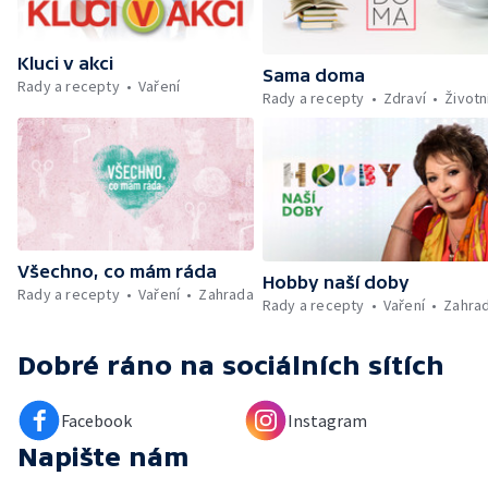
Škola hrou — Upoutávka na další vysílání —
Počasí + Zprávy — Mezinárodní folklórní
festival ve Strážnici — Minimum sacharidů:
Kluci v akci
maso, vejce, mléčné výrobky a luštěniny —
Sama doma
Rady a recepty
Vaření
Kniha veselých říkanek Hrátky se zvířátky —
Rady a recepty
Zdraví
Životn
Umělecký festival Pohoda 2026 —
Vyhodnocení ankety + ČT tipy —
Vyhodnocení divácké soutěže — Práce
záchranářů v létě
Všechno, co mám ráda
Hobby naší doby
Rady a recepty
Vaření
Zahrada
Rady a recepty
Vaření
Zahra
Dobré ráno
na sociálních sítích
Facebook
Instagram
Napište nám