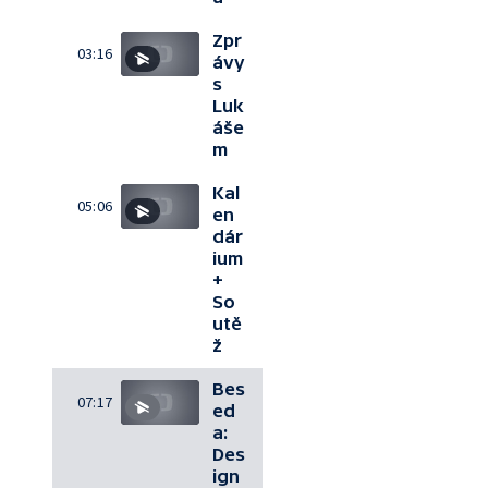
Zpr
03:16
ávy
s
Luk
áše
m
Kal
05:06
en
dár
ium
+
So
utě
ž
Bes
07:17
ed
a:
Des
ign