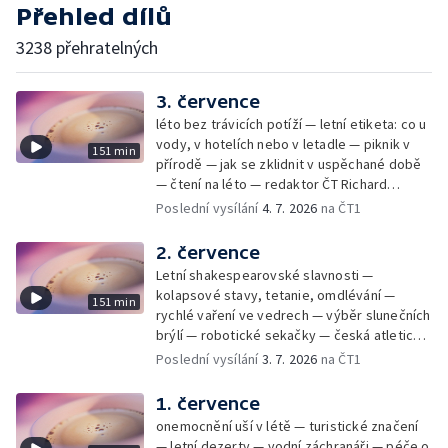
Přehled dílů
3238 přehratelných
3. července
léto bez trávicích potíží — letní etiketa: co u
vody, v hotelích nebo v letadle — piknik v
151 min
přírodě — jak se zklidnit v uspěchané době
— čtení na léto — redaktor ČT Richard
Samko
Poslední vysílání
4. 7. 2026
na ČT1
2. července
Letní shakespearovské slavnosti —
kolapsové stavy, tetanie, omdlévání —
151 min
rychlé vaření ve vedrech — výběr slunečních
brýlí — robotické sekačky — česká atletická
rekordmanka — psí seriál: výmarský
Poslední vysílání
3. 7. 2026
na ČT1
dlouhosrstý ohař
1. července
onemocnění uší v létě — turistické značení
— letní dezerty — vodní záchranáři — péče o