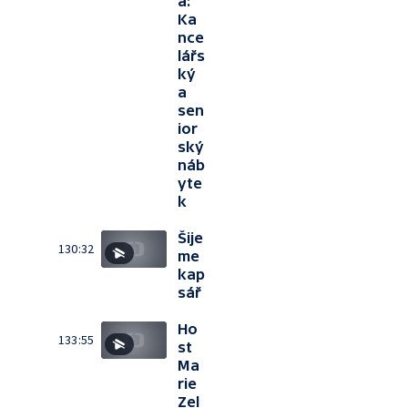
a:
Ka
nce
lářs
ký
a
sen
ior
ský
náb
yte
k
Šije
130:32
me
kap
sář
Ho
133:55
st
Ma
rie
Zel