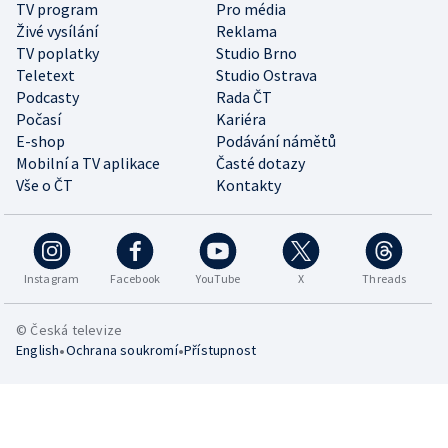
TV program
Pro média
Živé vysílání
Reklama
TV poplatky
Studio Brno
Teletext
Studio Ostrava
Podcasty
Rada ČT
Počasí
Kariéra
E-shop
Podávání námětů
Mobilní a TV aplikace
Časté dotazy
Vše o ČT
Kontakty
Instagram
Facebook
YouTube
X
Threads
© Česká televize
•
•
English
Ochrana soukromí
Přístupnost