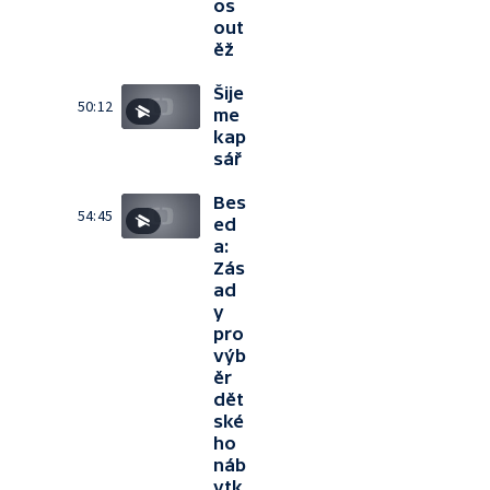
os
out
ěž
Šije
50:12
me
kap
sář
Bes
54:45
ed
a:
Zás
ad
y
pro
výb
ěr
dět
ské
ho
náb
ytk