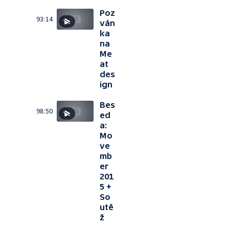
Poz
93:14
ván
ka
na
Me
at
des
ign
Bes
98:50
ed
a:
Mo
ve
mb
er
201
5 +
So
utě
ž