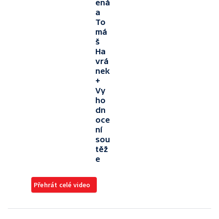
ená
a
To
má
š
Ha
vrá
nek
+
Vy
ho
dn
oce
ní
sou
těž
e
Přehrát celé video