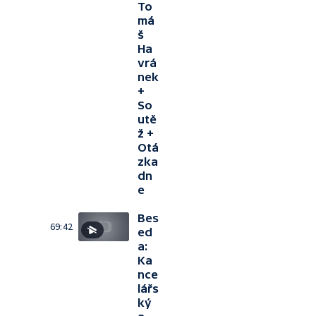
To
má
š
Ha
vrá
nek
+
So
utě
ž +
Otá
zka
dn
e
Bes
69:42
ed
a:
Ka
nce
lářs
ký