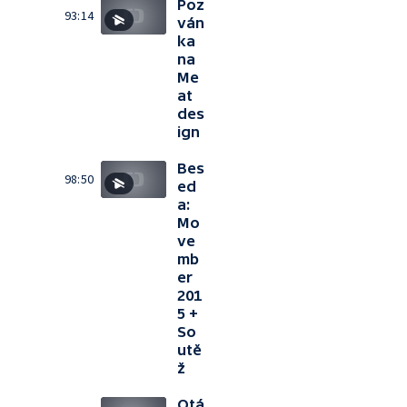
Poz
93:14
ván
ka
na
Me
at
des
ign
Bes
98:50
ed
a:
Mo
ve
mb
er
201
5 +
So
utě
ž
Otá