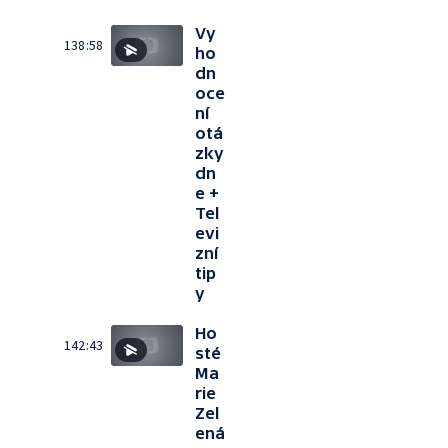
Vy
138:58
ho
dn
oce
ní
otá
zky
dn
e +
Tel
evi
zní
tip
y
Ho
142:43
sté
Ma
rie
Zel
ená