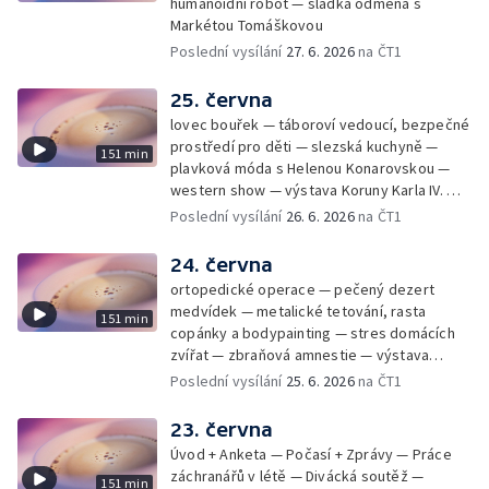
humanoidní robot — sladká odměna s
Markétou Tomáškovou
Poslední vysílání
27. 6. 2026
na ČT1
25. června
lovec bouřek — táboroví vedoucí, bezpečné
prostředí pro děti — slezská kuchyně —
151 min
plavková móda s Helenou Konarovskou —
western show — výstava Koruny Karla IV. —
mladý lezecký fenomén Josef Šindel
Poslední vysílání
26. 6. 2026
na ČT1
24. června
ortopedické operace — pečený dezert
medvídek — metalické tetování, rasta
151 min
copánky a bodypainting — stres domácích
zvířat — zbraňová amnestie — výstava
mikrofotografií rostlin — fenomenální
Poslední vysílání
25. 6. 2026
na ČT1
klavírista Matyáš Novák
23. června
Úvod + Anketa — Počasí + Zprávy — Práce
záchranářů v létě — Divácká soutěž —
151 min