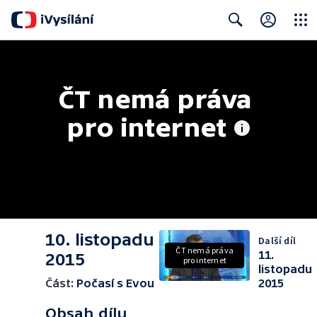
Close
Search
ČT nemá práva 
pro internet
10. listopadu
Další díl
ČT nemá práva
11.
2015
pro internet
listopadu
Část:
Počasí s Evou
2015
Obsah dílu