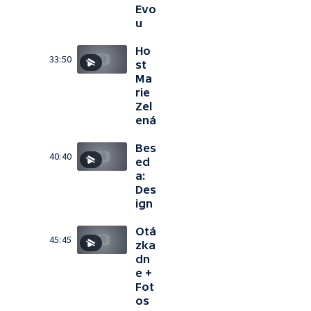
Evo
u
Ho
33:50
st
Ma
rie
Zel
ená
Bes
40:40
ed
a:
Des
ign
Otá
45:45
zka
dn
e +
Fot
os