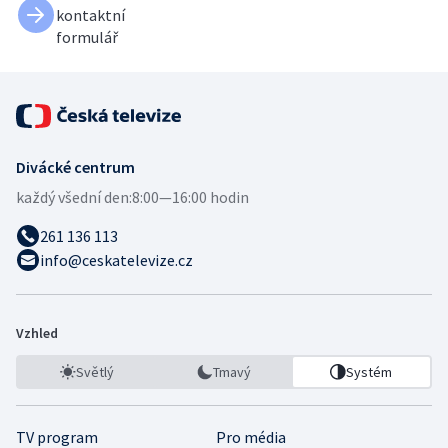
kontaktní
formulář
Divácké centrum
každý všední den:
8:00—16:00 hodin
261 136 113
info@ceskatelevize.cz
Vzhled
Světlý
Tmavý
Systém
TV program
Pro média