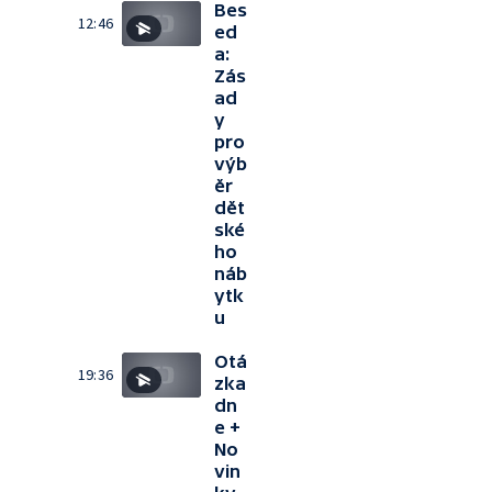
Bes
12:46
ed
a:
Zás
ad
y
pro
výb
ěr
dět
ské
ho
náb
ytk
u
Otá
19:36
zka
dn
e +
No
vin