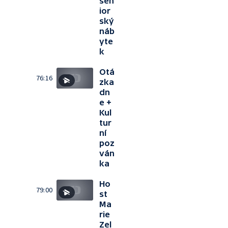
sen
ior
ský
náb
yte
k
Otá
76:16
zka
dn
e +
Kul
tur
ní
poz
ván
ka
Ho
79:00
st
Ma
rie
Zel