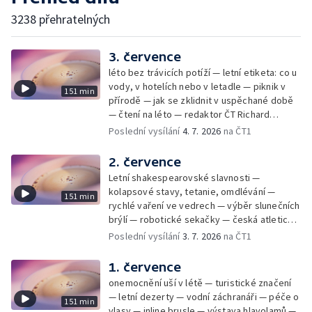
3238 přehratelných
3. července
léto bez trávicích potíží — letní etiketa: co u
vody, v hotelích nebo v letadle — piknik v
151 min
přírodě — jak se zklidnit v uspěchané době
— čtení na léto — redaktor ČT Richard
Samko
Poslední vysílání
4. 7. 2026
na ČT1
2. července
Letní shakespearovské slavnosti —
kolapsové stavy, tetanie, omdlévání —
151 min
rychlé vaření ve vedrech — výběr slunečních
brýlí — robotické sekačky — česká atletická
rekordmanka — psí seriál: výmarský
Poslední vysílání
3. 7. 2026
na ČT1
dlouhosrstý ohař
1. července
onemocnění uší v létě — turistické značení
— letní dezerty — vodní záchranáři — péče o
151 min
vlasy — inline brusle — výstava hlavolamů —