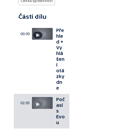
Česká společnost
Části dílu
Pře
00:00
hle
d +
Vy
hlá
šen
í
otá
zky
dn
e
Poč
02:05
así
s
Evo
u