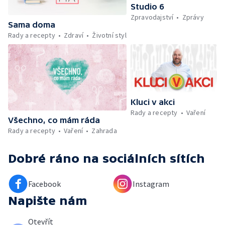
Počasí + Zprávy — Mezinárodní folklórní
Studio 6
festival ve Strážnici — Minimum sacharidů:
Zpravodajství
Zprávy
maso, vejce, mléčné výrobky a luštěniny —
Sama doma
Kniha veselých říkanek Hrátky se zvířátky —
Rady a recepty
Zdraví
Životní styl
Umělecký festival Pohoda 2026 —
Vyhodnocení ankety + ČT tipy —
Vyhodnocení divácké soutěže — Práce
záchranářů v létě
Kluci v akci
Rady a recepty
Vaření
Všechno, co mám ráda
Rady a recepty
Vaření
Zahrada
Dobré ráno
na sociálních sítích
Facebook
Instagram
Napište nám
Otevřít