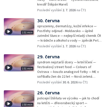
kreslíř Štěpán Mareš
Poslední vysílání
2. 7. 2026
na ČT1
30. června
opruzeniny, dermatózy, kožní infekce —
Postřehy odjinud - Moldavsko — úplné
151 min
zatmění Slunce — nejlepší mladý chemik ČR
— krádeže a alkohol u vody — zpěvák Peter
Cmorik
Poslední vysílání
1. 7. 2026
na ČT1
29. června
syndrom nejstarší dcery — letní líčení —
festivalový street food — Colours of
151 min
Ostrava — kouzlo analogové fotky — ME v
softballu žen do 22 let — Nová zelená
úsporám — Global Teacher Prize Czech
Poslední vysílání
30. 6. 2026
na ČT1
Republic
26. června
policejní štěňata ve výcviku — jak to chodí
na letišti — dřevorubecký sport —
150 min