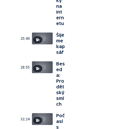
ky
na
int
ern
etu
Šije
25:40
me
kap
sář
Bes
28:55
ed
a:
Pro
dět
ský
smí
ch
Poč
32:24
así
s