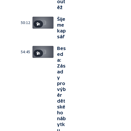
out
ěž
Šije
50:12
me
kap
sář
Bes
54:45
ed
a:
Zás
ad
y
pro
výb
ěr
dět
ské
ho
náb
ytk
u