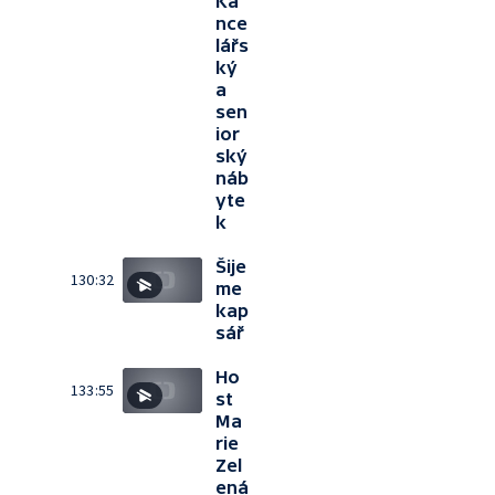
Ka
nce
lářs
ký
a
sen
ior
ský
náb
yte
k
Šije
130:32
me
kap
sář
Ho
133:55
st
Ma
rie
Zel
ená