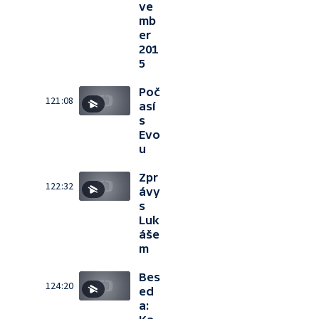
ve
mb
er
201
5
Poč
121:08
así
s
Evo
u
Zpr
122:32
ávy
s
Luk
áše
m
Bes
124:20
ed
a: