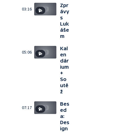
Zpr
03:16
ávy
s
Luk
áše
m
Kal
05:06
en
dár
ium
+
So
utě
ž
Bes
07:17
ed
a:
Des
ign