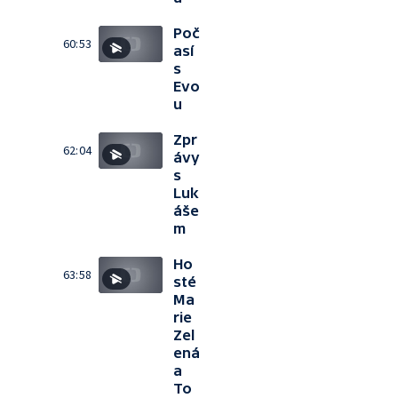
Poč
60:53
así
s
Evo
u
Zpr
62:04
ávy
s
Luk
áše
m
Ho
63:58
sté
Ma
rie
Zel
ená
a
To