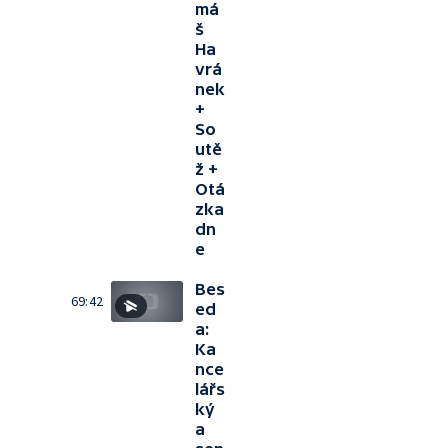
má
š
Ha
vrá
nek
+
So
utě
ž +
Otá
zka
dn
e
Bes
69:42
ed
a:
Ka
nce
lářs
ký
a