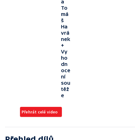
a
To
má
š
Ha
vrá
nek
+
Vy
ho
dn
oce
ní
sou
těž
e
Přehrát celé video
Přehled dílů