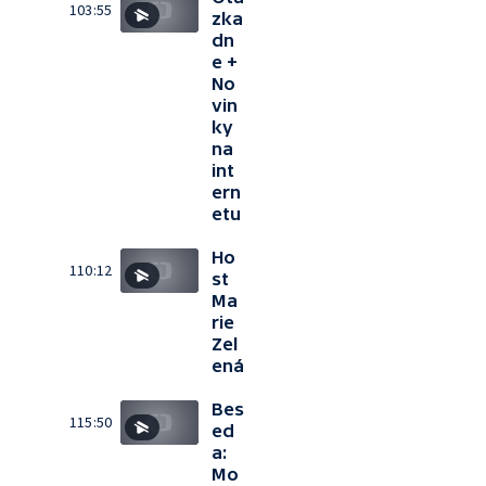
103:55
zka
dn
e +
No
vin
ky
na
int
ern
etu
Ho
110:12
st
Ma
rie
Zel
ená
Bes
115:50
ed
a:
Mo