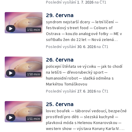
Cmorik
Poslední vysílání
1. 7. 2026
na ČT1
29. června
syndrom nejstarší dcery — letní líčení —
festivalový street food — Colours of
151 min
Ostrava — kouzlo analogové fotky — ME v
softballu žen do 22 let — Nová zelená
úsporám — Global Teacher Prize Czech
Poslední vysílání
30. 6. 2026
na ČT1
Republic
26. června
policejní štěňata ve výcviku — jak to chodí
na letišti — dřevorubecký sport —
150 min
humanoidní robot — sladká odměna s
Markétou Tomáškovou
Poslední vysílání
27. 6. 2026
na ČT1
25. června
lovec bouřek — táboroví vedoucí, bezpečné
prostředí pro děti — slezská kuchyně —
151 min
plavková móda s Helenou Konarovskou —
western show — výstava Koruny Karla IV. —