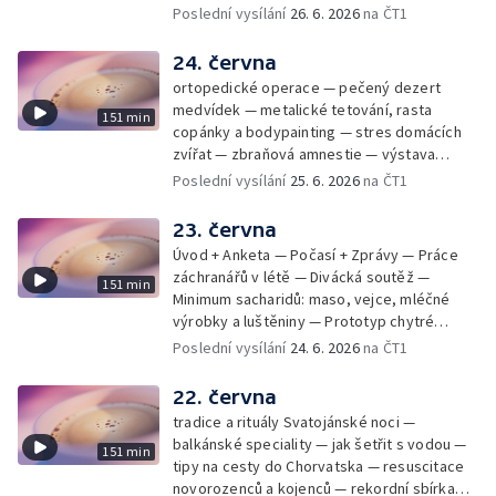
mladý lezecký fenomén Josef Šindel
Poslední vysílání
26. 6. 2026
na ČT1
24. června
ortopedické operace — pečený dezert
medvídek — metalické tetování, rasta
151 min
copánky a bodypainting — stres domácích
zvířat — zbraňová amnestie — výstava
mikrofotografií rostlin — fenomenální
Poslední vysílání
25. 6. 2026
na ČT1
klavírista Matyáš Novák
23. června
Úvod + Anketa — Počasí + Zprávy — Práce
záchranářů v létě — Divácká soutěž —
151 min
Minimum sacharidů: maso, vejce, mléčné
výrobky a luštěniny — Prototyp chytré
vložky do bot pro běžce — Anketa +
Poslední vysílání
24. 6. 2026
na ČT1
Kalendárium — Škola hrou — Počasí — Práce
záchranářů v létě — Divácká soutěž —
22. června
Minimum sacharidů: maso, vejce, mléčné
tradice a rituály Svatojánské noci —
výrobky a luštěniny — Jak se udržet v
balkánské speciality — jak šetřit s vodou —
151 min
kondici v létě bez posilovny — Prototyp
tipy na cesty do Chorvatska — resuscitace
chytré vložky do bot pro běžce — Anketa +
novorozenců a kojenců — rekordní sbírka