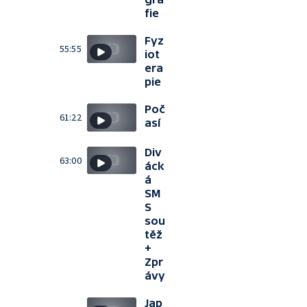
fie
Fyz
55:55
iot
era
pie
Poč
61:22
así
Div
63:00
áck
á
SM
S
sou
těž
+
Zpr
ávy
Jap