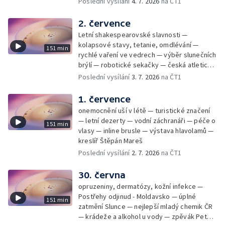
Poslední vysílání
4. 7. 2026
na ČT1
2. července
Letní shakespearovské slavnosti —
kolapsové stavy, tetanie, omdlévání —
151 min
rychlé vaření ve vedrech — výběr slunečních
brýlí — robotické sekačky — česká atletická
rekordmanka — psí seriál: výmarský
Poslední vysílání
3. 7. 2026
na ČT1
dlouhosrstý ohař
1. července
onemocnění uší v létě — turistické značení
— letní dezerty — vodní záchranáři — péče o
151 min
vlasy — inline brusle — výstava hlavolamů —
kreslíř Štěpán Mareš
Poslední vysílání
2. 7. 2026
na ČT1
30. června
opruzeniny, dermatózy, kožní infekce —
Postřehy odjinud - Moldavsko — úplné
151 min
zatmění Slunce — nejlepší mladý chemik ČR
— krádeže a alkohol u vody — zpěvák Peter