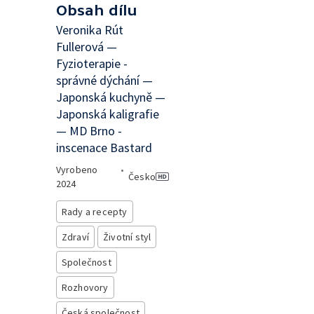
Obsah dílu
Veronika Rút
Fullerová —
Fyzioterapie -
správné dýchání —
Japonská kuchyně —
Japonská kaligrafie
— MD Brno -
inscenace Bastard
Vyrobeno
•
Česko
2024
Rady a recepty
Zdraví
Životní styl
Společnost
Rozhovory
Česká společnost