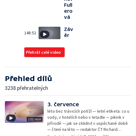
Full
ero
vá
Záv
148:52
ěr
Přehrát celé video
Přehled dílů
3238 přehratelných
3. července
léto bez trávicích potíží — letní etiketa: co u
vody, v hotelích nebo v letadle — piknik v
151 min
přírodě — jak se zklidnit v uspěchané době
— čtení na léto — redaktor ČT Richard
Samko