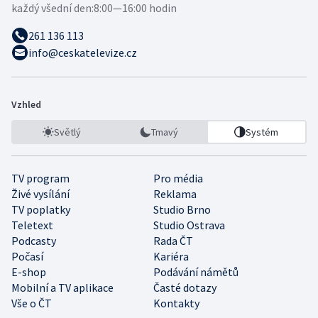
každý všední den:
8:00—16:00 hodin
261 136 113
info@ceskatelevize.cz
Vzhled
Světlý
Tmavý
Systém
TV program
Pro média
Živé vysílání
Reklama
TV poplatky
Studio Brno
Teletext
Studio Ostrava
Podcasty
Rada ČT
Počasí
Kariéra
E-shop
Podávání námětů
Mobilní a TV aplikace
Časté dotazy
Vše o ČT
Kontakty