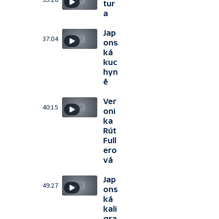
tur
a
Jap
37:04
ons
ká
kuc
hyn
ě
Ver
40:15
oni
ka
Rút
Full
ero
vá
Jap
49:27
ons
ká
kali
gra