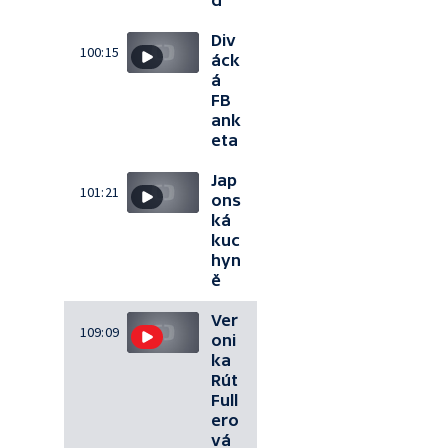
d
Div
100:15
áck
á
FB
ank
eta
Jap
101:21
ons
ká
kuc
hyn
ě
Ver
109:09
oni
ka
Rút
Full
ero
vá