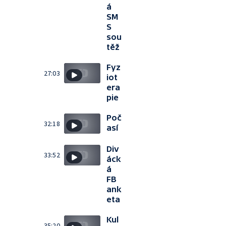
á
SM
S
sou
těž
Fyz
27:03
iot
era
pie
Poč
32:18
así
Div
33:52
áck
á
FB
ank
eta
Kul
35:20