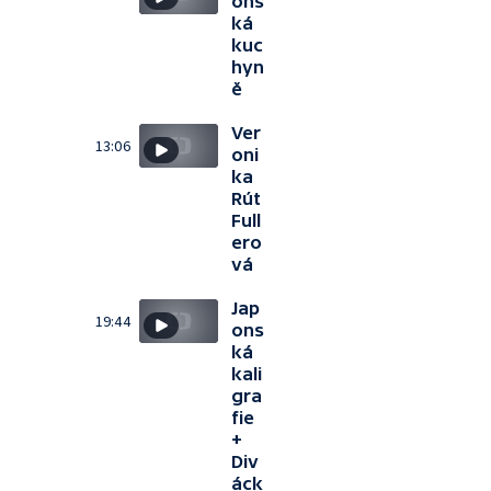
ons
ká
kuc
hyn
ě
Ver
13:06
oni
ka
Rút
Full
ero
vá
Jap
19:44
ons
ká
kali
gra
fie
+
Div
áck