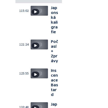
Jap
115:02
ons
ká
kali
gra
fie
Poč
121:24
así
+
Zpr
ávy
Ins
125:55
cen
ace
Bas
tar
d
Jap
133:48