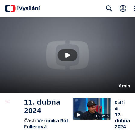
Cl
Search
6 min
11. dubna
Další
díl
2024
12.
150 min
Část:
Veronika Rút
dubna
Fullerová
2024