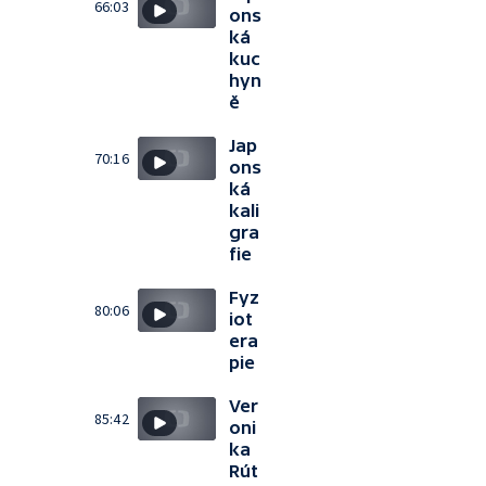
66:03
ons
ká
kuc
hyn
ě
Jap
70:16
ons
ká
kali
gra
fie
Fyz
80:06
iot
era
pie
Ver
85:42
oni
ka
Rút