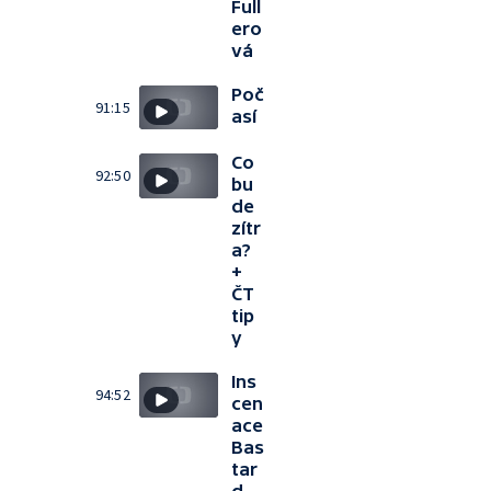
Full
ero
vá
Poč
91:15
así
Co
92:50
bu
de
zítr
a?
+
ČT
tip
y
Ins
94:52
cen
ace
Bas
tar