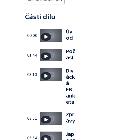
Části dílu
Úv
00:00
od
Poč
01:44
así
Div
03:13
áck
á
FB
ank
eta
Zpr
03:51
ávy
Jap
05:54