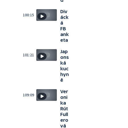
d
Div
100:15
áck
á
FB
ank
eta
Jap
101:21
ons
ká
kuc
hyn
ě
Ver
109:09
oni
ka
Rút
Full
ero
vá