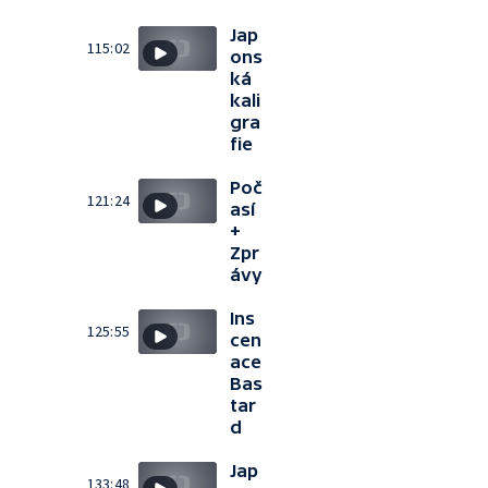
Jap
115:02
ons
ká
kali
gra
fie
Poč
121:24
así
+
Zpr
ávy
Ins
125:55
cen
ace
Bas
tar
d
Jap
133:48