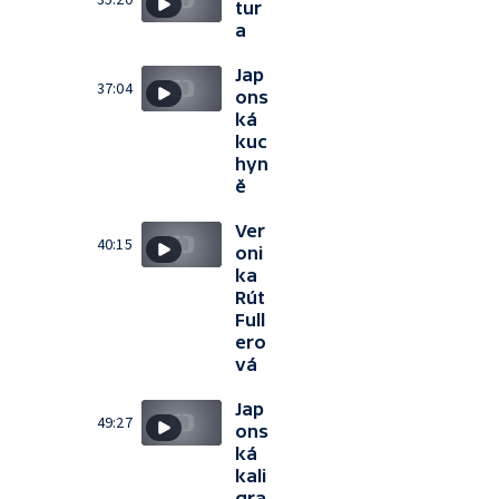
tur
a
Jap
37:04
ons
ká
kuc
hyn
ě
Ver
40:15
oni
ka
Rút
Full
ero
vá
Jap
49:27
ons
ká
kali
gra