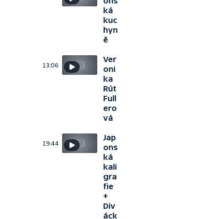
ons
ká
kuc
hyn
ě
Ver
13:06
oni
ka
Rút
Full
ero
vá
Jap
19:44
ons
ká
kali
gra
fie
+
Div
áck