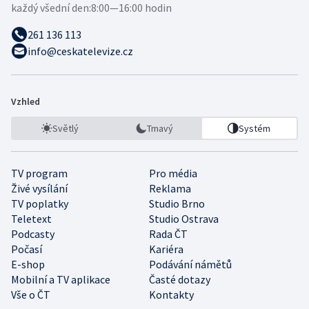
každý všední den:
8:00—16:00 hodin
261 136 113
info@ceskatelevize.cz
Vzhled
Světlý
Tmavý
Systém
TV program
Pro média
Živé vysílání
Reklama
TV poplatky
Studio Brno
Teletext
Studio Ostrava
Podcasty
Rada ČT
Počasí
Kariéra
E-shop
Podávání námětů
Mobilní a TV aplikace
Časté dotazy
Vše o ČT
Kontakty