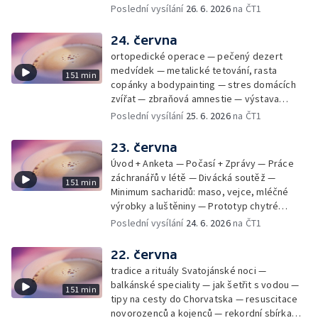
mladý lezecký fenomén Josef Šindel
Poslední vysílání
26. 6. 2026
na ČT1
24. června
ortopedické operace — pečený dezert
medvídek — metalické tetování, rasta
151 min
copánky a bodypainting — stres domácích
zvířat — zbraňová amnestie — výstava
mikrofotografií rostlin — fenomenální
Poslední vysílání
25. 6. 2026
na ČT1
klavírista Matyáš Novák
23. června
Úvod + Anketa — Počasí + Zprávy — Práce
záchranářů v létě — Divácká soutěž —
151 min
Minimum sacharidů: maso, vejce, mléčné
výrobky a luštěniny — Prototyp chytré
vložky do bot pro běžce — Anketa +
Poslední vysílání
24. 6. 2026
na ČT1
Kalendárium — Škola hrou — Počasí — Práce
záchranářů v létě — Divácká soutěž —
22. června
Minimum sacharidů: maso, vejce, mléčné
tradice a rituály Svatojánské noci —
výrobky a luštěniny — Jak se udržet v
balkánské speciality — jak šetřit s vodou —
151 min
kondici v létě bez posilovny — Prototyp
tipy na cesty do Chorvatska — resuscitace
chytré vložky do bot pro běžce — Anketa +
novorozenců a kojenců — rekordní sbírka