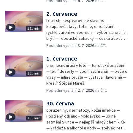
Poslední vysílání
4. 7. 2026
na ČT1
2. července
Letní shakespearovské slavnosti —
kolapsové stavy, tetanie, omdlévání —
151 min
rychlé vaření ve vedrech — výběr slunečních
brýlí — robotické sekačky — česká atletická
rekordmanka — psí seriál: výmarský
Poslední vysílání
3. 7. 2026
na ČT1
dlouhosrstý ohař
1. července
onemocnění uší v létě — turistické značení
— letní dezerty — vodní záchranáři — péče o
151 min
vlasy — inline brusle — výstava hlavolamů —
kreslíř Štěpán Mareš
Poslední vysílání
2. 7. 2026
na ČT1
30. června
opruzeniny, dermatózy, kožní infekce —
Postřehy odjinud - Moldavsko — úplné
151 min
zatmění Slunce — nejlepší mladý chemik ČR
— krádeže a alkohol u vody — zpěvák Peter