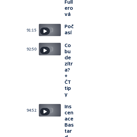
Full
ero
vá
Poč
91:15
así
Co
92:50
bu
de
zítr
a?
+
ČT
tip
y
Ins
94:52
cen
ace
Bas
tar