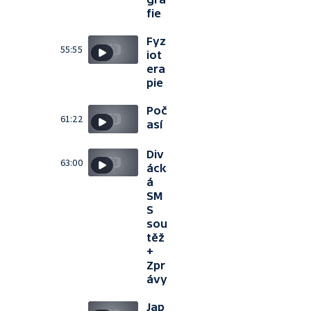
fie
Fyz
55:55
iot
era
pie
Poč
61:22
así
Div
63:00
áck
á
SM
S
sou
těž
+
Zpr
ávy
Jap