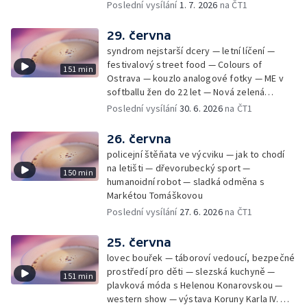
Cmorik
Poslední vysílání
1. 7. 2026
na ČT1
29. června
syndrom nejstarší dcery — letní líčení —
festivalový street food — Colours of
151 min
Ostrava — kouzlo analogové fotky — ME v
softballu žen do 22 let — Nová zelená
úsporám — Global Teacher Prize Czech
Poslední vysílání
30. 6. 2026
na ČT1
Republic
26. června
policejní štěňata ve výcviku — jak to chodí
na letišti — dřevorubecký sport —
150 min
humanoidní robot — sladká odměna s
Markétou Tomáškovou
Poslední vysílání
27. 6. 2026
na ČT1
25. června
lovec bouřek — táboroví vedoucí, bezpečné
prostředí pro děti — slezská kuchyně —
151 min
plavková móda s Helenou Konarovskou —
western show — výstava Koruny Karla IV. —