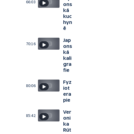
66:03
ons
ká
kuc
hyn
ě
Jap
70:16
ons
ká
kali
gra
fie
Fyz
80:06
iot
era
pie
Ver
85:42
oni
ka
Rút