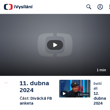
Cl
Search
1 min
11. dubna
Další
díl
2024
12.
150 min
Část:
Divácká FB
dubna
anketa
2024