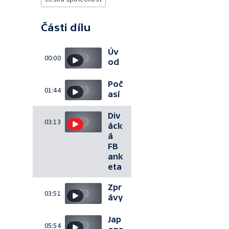
Části dílu
Úv
00:00
od
Poč
01:44
así
Div
03:13
áck
á
FB
ank
eta
Zpr
03:51
ávy
Jap
05:54