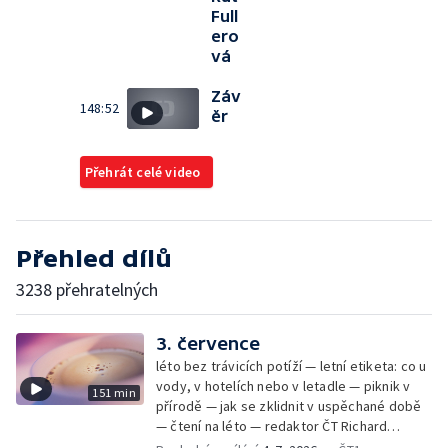
Full
ero
vá
Záv
148:52
ěr
Přehrát celé video
Přehled dílů
3238 přehratelných
3. července
léto bez trávicích potíží — letní etiketa: co u
vody, v hotelích nebo v letadle — piknik v
151 min
přírodě — jak se zklidnit v uspěchané době
— čtení na léto — redaktor ČT Richard
Samko