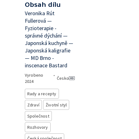
Obsah dílu
Veronika Rút
Fullerová —
Fyzioterapie -
správné dýchání —
Japonská kuchyně —
Japonská kaligrafie
— MD Brno -
inscenace Bastard
Vyrobeno
•
Česko
2024
Rady a recepty
Zdraví
Životní styl
Společnost
Rozhovory
Česká společnost