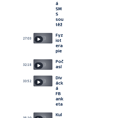
á
SM
S
sou
těž
Fyz
27:03
iot
era
pie
Poč
32:18
así
Div
33:52
áck
á
FB
ank
eta
Kul
35:20