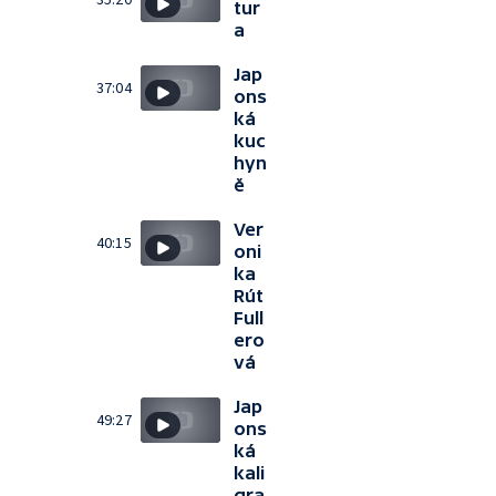
tur
a
Jap
37:04
ons
ká
kuc
hyn
ě
Ver
40:15
oni
ka
Rút
Full
ero
vá
Jap
49:27
ons
ká
kali
gra