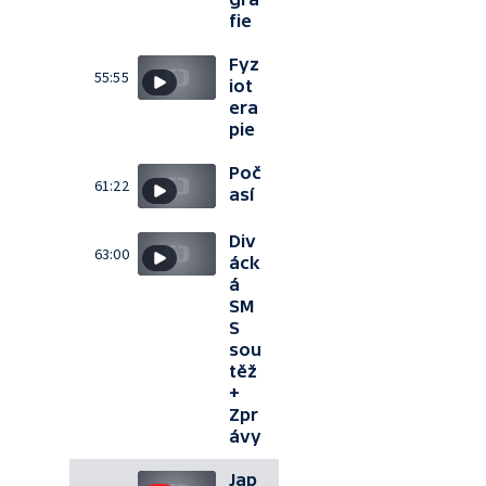
fie
Fyz
55:55
iot
era
pie
Poč
61:22
así
Div
63:00
áck
á
SM
S
sou
těž
+
Zpr
ávy
Jap