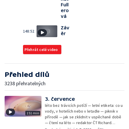
Full
ero
vá
Záv
148:52
ěr
Přehrát celé video
Přehled dílů
3238 přehratelných
3. července
léto bez trávicích potíží — letní etiketa: co u
vody, v hotelích nebo v letadle — piknik v
151 min
přírodě — jak se zklidnit v uspěchané době
— čtení na léto — redaktor ČT Richard
Samko