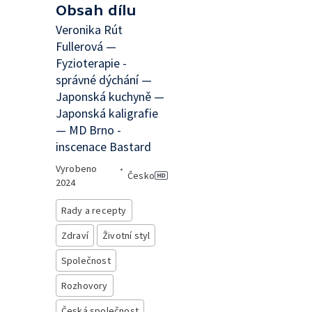
Obsah dílu
Veronika Rút
Fullerová —
Fyzioterapie -
správné dýchání —
Japonská kuchyně —
Japonská kaligrafie
— MD Brno -
inscenace Bastard
Vyrobeno
•
Česko
2024
Rady a recepty
Zdraví
Životní styl
Společnost
Rozhovory
Česká společnost