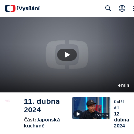
Cl
Search
4 min
11. dubna
Další
díl
2024
12.
150 min
Část:
Japonská
dubna
kuchyně
2024