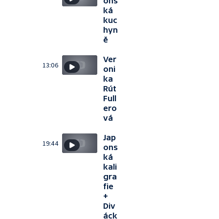
ons
ká
kuc
hyn
ě
Ver
13:06
oni
ka
Rút
Full
ero
vá
Jap
19:44
ons
ká
kali
gra
fie
+
Div
áck