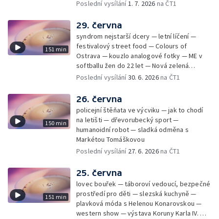
Cmorik
Poslední vysílání
1. 7. 2026
na ČT1
29. června
syndrom nejstarší dcery — letní líčení —
festivalový street food — Colours of
151 min
Ostrava — kouzlo analogové fotky — ME v
softballu žen do 22 let — Nová zelená
úsporám — Global Teacher Prize Czech
Poslední vysílání
30. 6. 2026
na ČT1
Republic
26. června
policejní štěňata ve výcviku — jak to chodí
na letišti — dřevorubecký sport —
150 min
humanoidní robot — sladká odměna s
Markétou Tomáškovou
Poslední vysílání
27. 6. 2026
na ČT1
25. června
lovec bouřek — táboroví vedoucí, bezpečné
prostředí pro děti — slezská kuchyně —
151 min
plavková móda s Helenou Konarovskou —
western show — výstava Koruny Karla IV. —