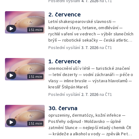
Poslední vysílání
4. 7. 2026
na ČT1
2. července
Letní shakespearovské slavnosti —
kolapsové stavy, tetanie, omdlévání —
151 min
rychlé vaření ve vedrech — výběr slunečních
brýlí — robotické sekačky — česká atletická
rekordmanka — psí seriál: výmarský
Poslední vysílání
3. 7. 2026
na ČT1
dlouhosrstý ohař
1. července
onemocnění uší v létě — turistické značení
— letní dezerty — vodní záchranáři — péče o
151 min
vlasy — inline brusle — výstava hlavolamů —
kreslíř Štěpán Mareš
Poslední vysílání
2. 7. 2026
na ČT1
30. června
opruzeniny, dermatózy, kožní infekce —
Postřehy odjinud - Moldavsko — úplné
151 min
zatmění Slunce — nejlepší mladý chemik ČR
— krádeže a alkohol u vody — zpěvák Peter