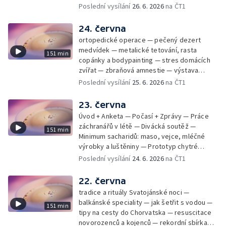
mladý lezecký fenomén Josef Šindel
Poslední vysílání
26. 6. 2026
na ČT1
24. června
ortopedické operace — pečený dezert
medvídek — metalické tetování, rasta
151 min
copánky a bodypainting — stres domácích
zvířat — zbraňová amnestie — výstava
mikrofotografií rostlin — fenomenální
Poslední vysílání
25. 6. 2026
na ČT1
klavírista Matyáš Novák
23. června
Úvod + Anketa — Počasí + Zprávy — Práce
záchranářů v létě — Divácká soutěž —
151 min
Minimum sacharidů: maso, vejce, mléčné
výrobky a luštěniny — Prototyp chytré
vložky do bot pro běžce — Anketa +
Poslední vysílání
24. 6. 2026
na ČT1
Kalendárium — Škola hrou — Počasí — Práce
záchranářů v létě — Divácká soutěž —
22. června
Minimum sacharidů: maso, vejce, mléčné
tradice a rituály Svatojánské noci —
výrobky a luštěniny — Jak se udržet v
balkánské speciality — jak šetřit s vodou —
151 min
kondici v létě bez posilovny — Prototyp
tipy na cesty do Chorvatska — resuscitace
chytré vložky do bot pro běžce — Anketa +
novorozenců a kojenců — rekordní sbírka