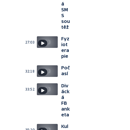
á
SM
S
sou
těž
Fyz
27:03
iot
era
pie
Poč
32:18
así
Div
33:52
áck
á
FB
ank
eta
Kul
35:20