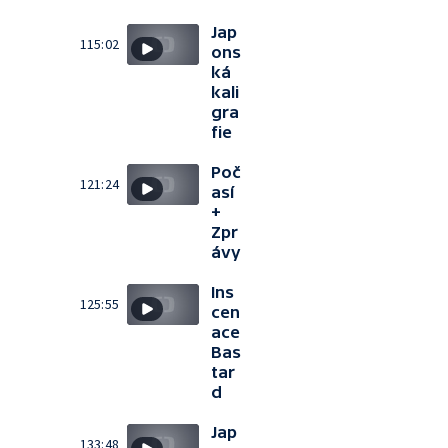
Jap
115:02
ons
ká
kali
gra
fie
Poč
121:24
así
+
Zpr
ávy
Ins
125:55
cen
ace
Bas
tar
d
Jap
133:48