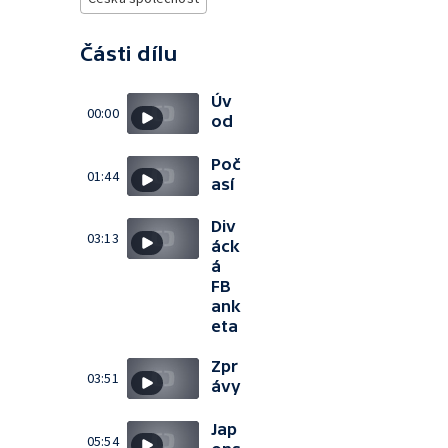
Části dílu
Úv
00:00
od
Poč
01:44
así
Div
03:13
áck
á
FB
ank
eta
Zpr
03:51
ávy
Jap
05:54