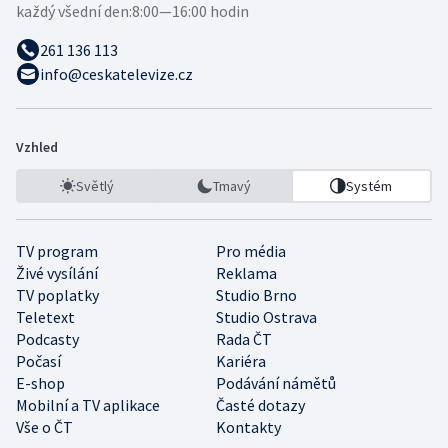
každý všední den:
8:00—16:00 hodin
261 136 113
info@ceskatelevize.cz
Vzhled
Světlý
Tmavý
Systém
TV program
Pro média
Živé vysílání
Reklama
TV poplatky
Studio Brno
Teletext
Studio Ostrava
Podcasty
Rada ČT
Počasí
Kariéra
E-shop
Podávání námětů
Mobilní a TV aplikace
Časté dotazy
Vše o ČT
Kontakty