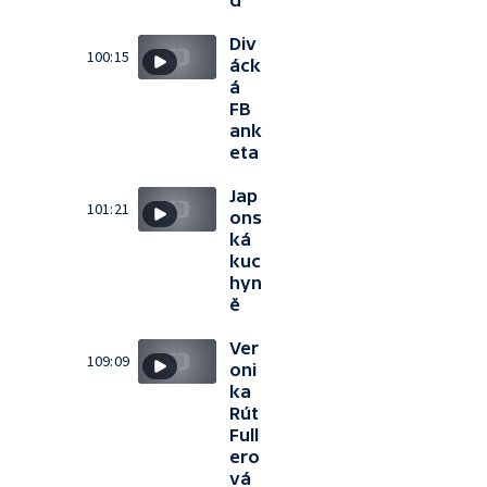
d
Div
100:15
áck
á
FB
ank
eta
Jap
101:21
ons
ká
kuc
hyn
ě
Ver
109:09
oni
ka
Rút
Full
ero
vá