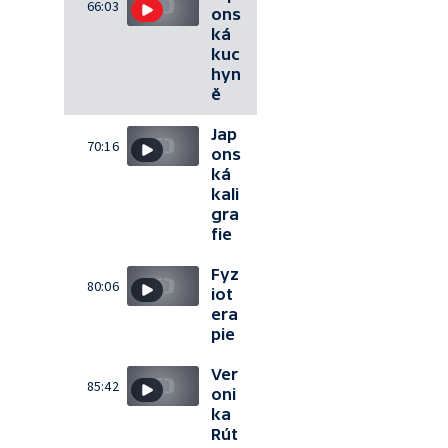
66:03
ons
ká
kuc
hyn
ě
Jap
70:16
ons
ká
kali
gra
fie
Fyz
80:06
iot
era
pie
Ver
85:42
oni
ka
Rút