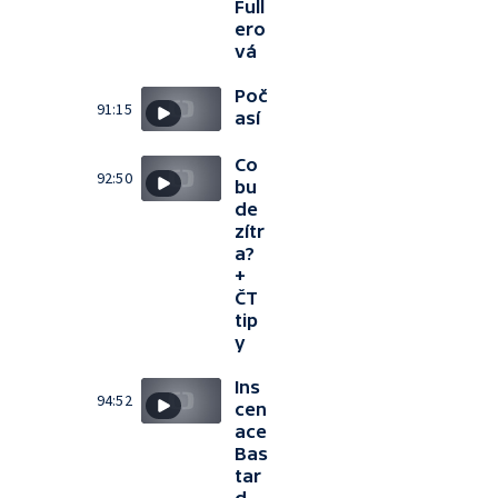
Full
ero
vá
Poč
91:15
así
Co
92:50
bu
de
zítr
a?
+
ČT
tip
y
Ins
94:52
cen
ace
Bas
tar