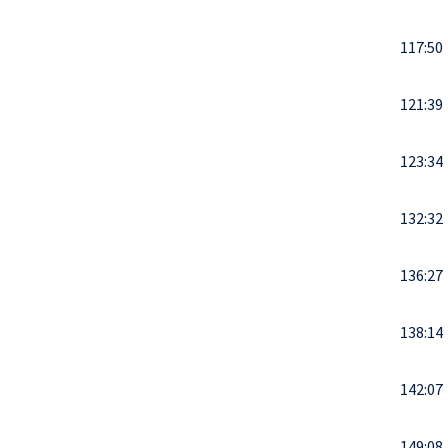
117:50
121:39
123:34
132:32
136:27
138:14
142:07
149:08