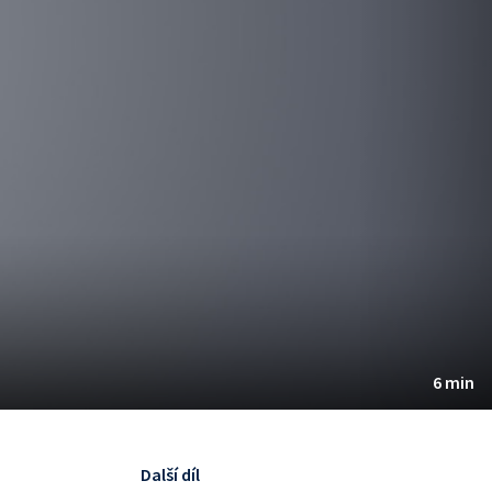
6 min
Další díl