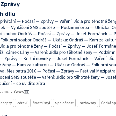
Zprávy
h dílu
přivítání — Počasí — Zprávy — Vaření: Jídla pro těhotné že
ek — Vyhlášení SMS soutěže — Podzimní orba — Ukázka: O
rní soubor Ondráš — Počasí — Zprávy — Josef Formánek — 
 Folklorní soubor Ondráš — Ukázka: Ondráš — Kam za kultu
 Jídla pro těhotné ženy — Počasí — Zprávy — Josef Formán
ž: Zámek Lány — Vaření: Jídla pro těhotné ženy — Podzimn
— Zprávy — Knižní novinky — Josef Formánek — Vaření: Jídl
é ženy — Kam za kulturou — Ukázka: Ondráš — Folklorní so
val Mezipatra 2016 — Počasí — Zprávy — Festival Mezipatr
ocení SMS soutěže — Vaření: Jídlo pro těhotné ženy — Jos
učení + co uvidíte zítra
o
2016
•
Česko
recepty
Zdraví
Životní styl
Společnost
Rozhovory
Česká sp