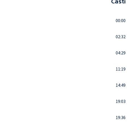
Části
00:00
02:32
04:29
11:19
14:49
19:03
19:36