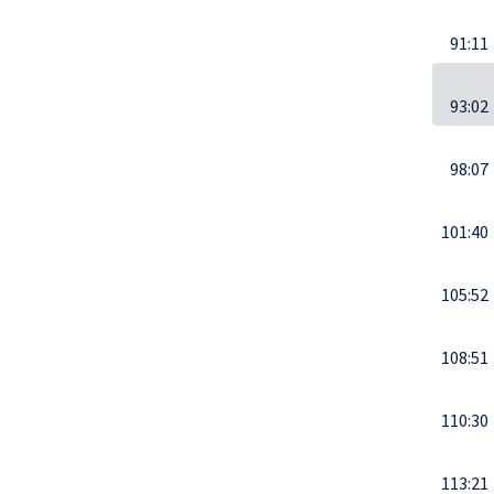
91:11
93:02
98:07
101:40
105:52
108:51
110:30
113:21