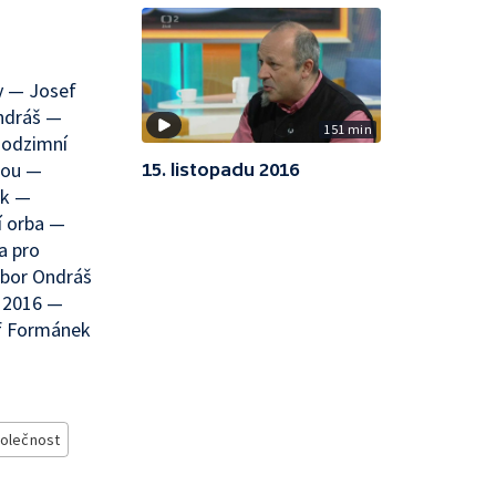
ny — Josef
ndráš —
151 min
Podzimní
rou —
15. listopadu 2016
ek —
í orba —
a pro
ubor Ondráš
a 2016 —
ef Formánek
olečnost