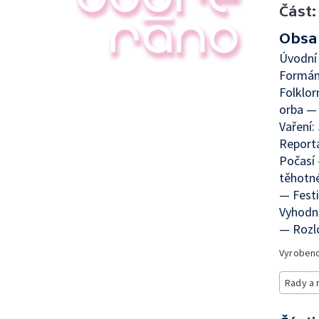
Část:
Obsa
Úvodní 
Formán
Folklo
orba —
Vaření:
Reportá
Počasí 
těhotn
— Festi
Vyhodn
— Rozlo
Vyroben
Rady a 