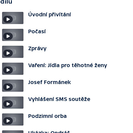
 dílu
Úvodní přivítání
Počasí
Zprávy
Vaření: Jídla pro těhotné ženy
Josef Formánek
Vyhlášení SMS soutěže
Podzimní orba
Ukázka: Ondráš