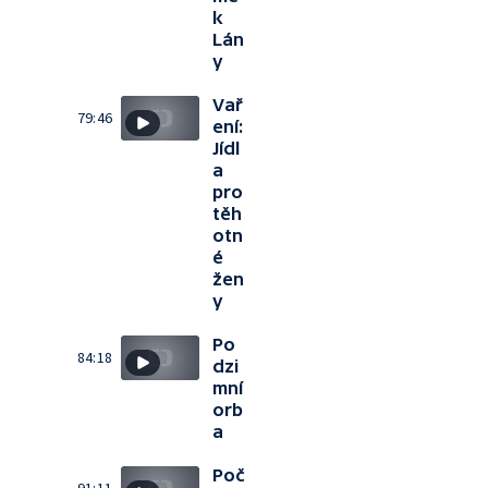
k
Lán
y
Vař
79:46
ení:
Jídl
a
pro
těh
otn
é
žen
y
Po
84:18
dzi
mní
orb
a
Poč