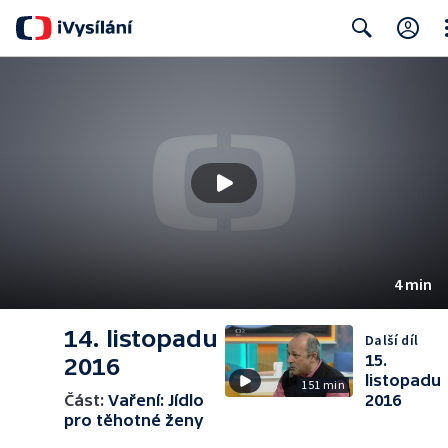
Cl
Search
4 min
14. listopadu
Další díl
15.
2016
listopadu
151 min
Část:
Vaření: Jídlo
2016
pro těhotné ženy