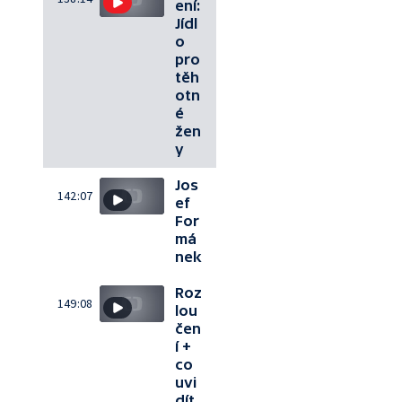
ení:
Jídl
o
pro
těh
otn
é
žen
y
Jos
142:07
ef
For
má
nek
Roz
149:08
lou
čen
í +
co
uvi
dít