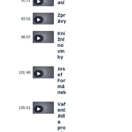
91:11
así
Zpr
93:02
ávy
Kni
98:07
žní
no
vin
ky
Jos
101:40
ef
For
má
nek
Vař
105:52
ení:
Jídl
a
pro