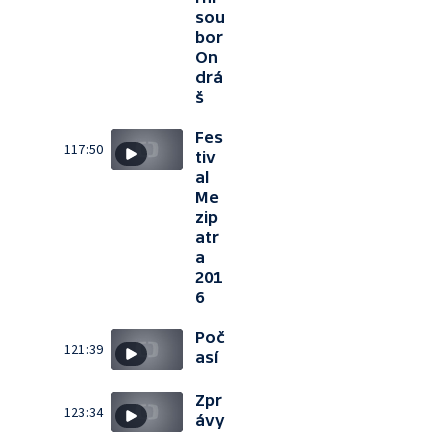
sou
bor
On
drá
š
Fes
117:50
tiv
al
Me
zip
atr
a
201
6
Poč
121:39
así
Zpr
123:34
ávy