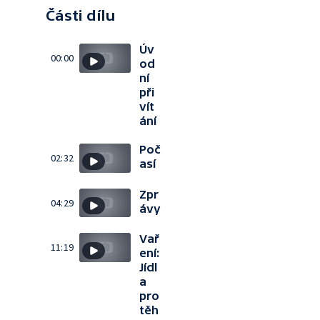
Části dílu
Úv
00:00
od
ní
při
vít
ání
Poč
02:32
así
Zpr
04:29
ávy
Vař
11:19
ení:
Jídl
a
pro
těh