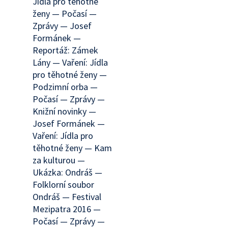
Jídla pro těhotné
ženy — Počasí —
Zprávy — Josef
Formánek —
Reportáž: Zámek
Lány — Vaření: Jídla
pro těhotné ženy —
Podzimní orba —
Počasí — Zprávy —
Knižní novinky —
Josef Formánek —
Vaření: Jídla pro
těhotné ženy — Kam
za kulturou —
Ukázka: Ondráš —
Folklorní soubor
Ondráš — Festival
Mezipatra 2016 —
Počasí — Zprávy —