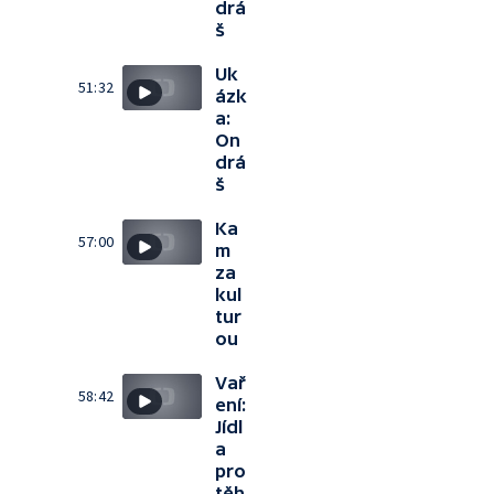
drá
š
Uk
51:32
ázk
a:
On
drá
š
Ka
57:00
m
za
kul
tur
ou
Vař
58:42
ení:
Jídl
a
pro
těh