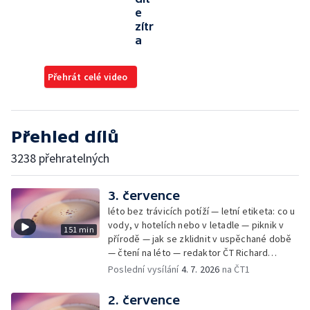
e
zítr
a
Přehrát celé video
Přehled dílů
3238 přehratelných
3. července
léto bez trávicích potíží — letní etiketa: co u
vody, v hotelích nebo v letadle — piknik v
151 min
přírodě — jak se zklidnit v uspěchané době
— čtení na léto — redaktor ČT Richard
Samko
Poslední vysílání
4. 7. 2026
na ČT1
2. července