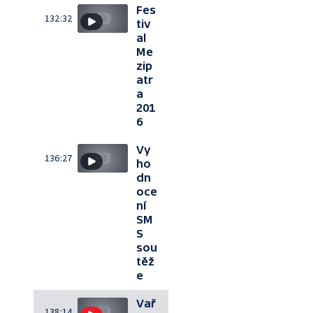
Fes
132:32
tiv
al
Me
zip
atr
a
201
6
Vy
136:27
ho
dn
oce
ní
SM
S
sou
těž
e
Vař
138:14