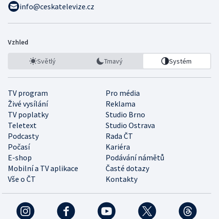
info@ceskatelevize.cz
Vzhled
Světlý
Tmavý
Systém
TV program
Pro média
Živé vysílání
Reklama
TV poplatky
Studio Brno
Teletext
Studio Ostrava
Podcasty
Rada ČT
Počasí
Kariéra
E-shop
Podávání námětů
Mobilní a TV aplikace
Časté dotazy
Vše o ČT
Kontakty