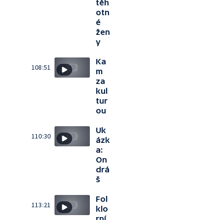
těh
otn
é
žen
y
Ka
108:51
m
za
kul
tur
ou
Uk
110:30
ázk
a:
On
drá
š
Fol
113:21
klo
rní