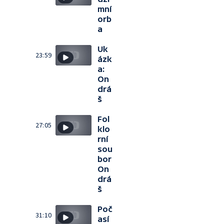
mní
orb
a
Uk
23:59
ázk
a:
On
drá
š
Fol
27:05
klo
rní
sou
bor
On
drá
š
Poč
31:10
así