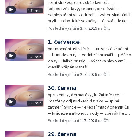
Letní shakespearovské slavnosti —
kolapsové stavy, tetanie, omdlévání —
151 min
rychlé vaření ve vedrech — výběr slunečních
brýlí — robotické sekačky — česká atletická
rekordmanka — psí seriál: výmarský
Poslední vysílání
3. 7. 2026
na ČT1
dlouhosrstý ohař
1. července
onemocnění uší v létě — turistické značení
— letní dezerty — vodní záchranáři — péče o
151 min
vlasy — inline brusle — výstava hlavolamů —
kreslíř Štěpán Mareš
Poslední vysílání
2. 7. 2026
na ČT1
30. června
opruzeniny, dermatózy, kožní infekce —
Postřehy odjinud - Moldavsko — úplné
151 min
zatmění Slunce — nejlepší mladý chemik ČR
— krádeže a alkohol u vody — zpěvák Peter
Cmorik
Poslední vysílání
1. 7. 2026
na ČT1
29. června