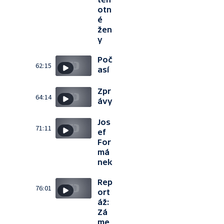
otn
é
žen
y
Poč
62:15
así
Zpr
64:14
ávy
Jos
71:11
ef
For
má
nek
Rep
76:01
ort
áž:
Zá
me