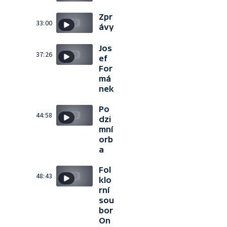
Zpr
33:00
ávy
Jos
37:26
ef
For
má
nek
Po
44:58
dzi
mní
orb
a
Fol
48:43
klo
rní
sou
bor
On