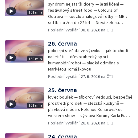
syndrom nejstarší dcery — letní líčení —
festivalový street food — Colours of
151 min
Ostrava — kouzlo analogové fotky — ME v
softballu žen do 22 let — Nová zelená
úsporám — Global Teacher Prize Czech
Poslední vysílání
30. 6. 2026
na ČT1
Republic
26. června
policejní štěňata ve výcviku — jak to chodí
na letišti — dřevorubecký sport —
150 min
humanoidní robot — sladká odměna s
Markétou Tomáškovou
Poslední vysílání
27. 6. 2026
na ČT1
25. června
lovec bouřek — táboroví vedoucí, bezpečné
prostředí pro děti — slezská kuchyně —
151 min
plavková móda s Helenou Konarovskou —
western show — výstava Koruny Karla IV. —
mladý lezecký fenomén Josef Šindel
Poslední vysílání
26. 6. 2026
na ČT1
24. června