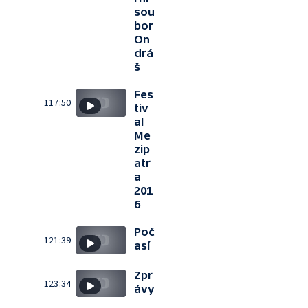
sou
bor
On
drá
š
Fes
117:50
tiv
al
Me
zip
atr
a
201
6
Poč
121:39
así
Zpr
123:34
ávy