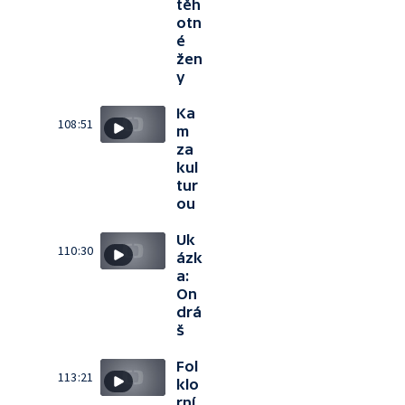
těh
otn
é
žen
y
Ka
108:51
m
za
kul
tur
ou
Uk
110:30
ázk
a:
On
drá
š
Fol
113:21
klo
rní