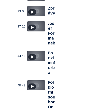
Zpr
33:00
ávy
Jos
37:26
ef
For
má
nek
Po
44:58
dzi
mní
orb
a
Fol
48:43
klo
rní
sou
bor
On