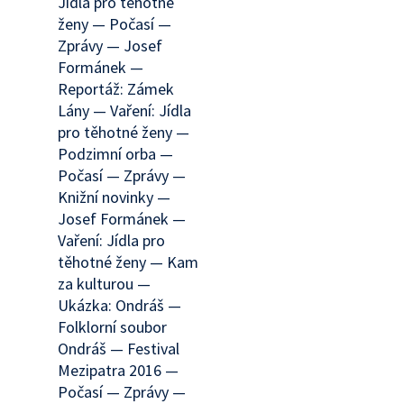
Jídla pro těhotné
ženy — Počasí —
Zprávy — Josef
Formánek —
Reportáž: Zámek
Lány — Vaření: Jídla
pro těhotné ženy —
Podzimní orba —
Počasí — Zprávy —
Knižní novinky —
Josef Formánek —
Vaření: Jídla pro
těhotné ženy — Kam
za kulturou —
Ukázka: Ondráš —
Folklorní soubor
Ondráš — Festival
Mezipatra 2016 —
Počasí — Zprávy —