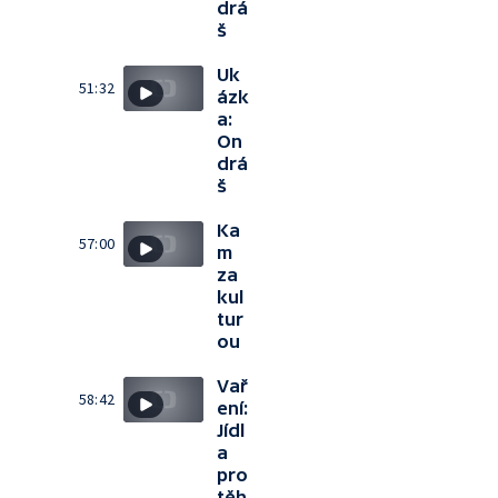
drá
š
Uk
51:32
ázk
a:
On
drá
š
Ka
57:00
m
za
kul
tur
ou
Vař
58:42
ení:
Jídl
a
pro
těh