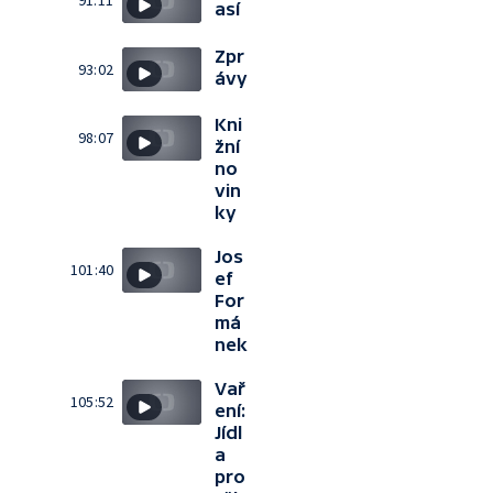
91:11
así
Zpr
93:02
ávy
Kni
98:07
žní
no
vin
ky
Jos
101:40
ef
For
má
nek
Vař
105:52
ení:
Jídl
a
pro