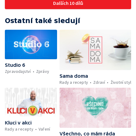
Minimum sacharidů: maso, vejce, mléčné
Dalších 10 dílů
výrobky a luštěniny — Mezinárodní folklórní
festival ve Strážnici — Jak se udržet v
kondici v létě bez posilovny — Anketa +
Ostatní také sledují
Aktuálně — Škola hrou — Počasí — Prototyp
chytré vložky do bot pro běžce — Divácká
soutěž — Kniha veselých říkanek Hrátky se
zvířátky — Práce záchranářů v létě — Jak se
udržet v kondici v létě bez posilovny —
Škola hrou — Upoutávka na další vysílání —
Počasí + Zprávy — Mezinárodní folklórní
Studio 6
festival ve Strážnici — Minimum sacharidů:
Zpravodajství
Zprávy
maso, vejce, mléčné výrobky a luštěniny —
Sama doma
Kniha veselých říkanek Hrátky se zvířátky —
Rady a recepty
Zdraví
Životní styl
Umělecký festival Pohoda 2026 —
Vyhodnocení ankety + ČT tipy —
Vyhodnocení divácké soutěže — Práce
záchranářů v létě
Kluci v akci
Rady a recepty
Vaření
Všechno, co mám ráda