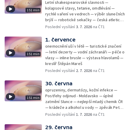
Letní shakespearovské slavnosti —
kolapsové stavy, tetanie, omdlévání —
151 min
rychlé vaření ve vedrech — výběr slunečních
brýlí — robotické sekačky — česká atletická
rekordmanka — psí seriál: výmarský
Poslední vysílání
3. 7. 2026
na ČT1
dlouhosrstý ohař
1. července
onemocnění uší v létě — turistické značení
— letní dezerty — vodní záchranáři — péče o
151 min
vlasy — inline brusle — výstava hlavolamů —
kreslíř Štěpán Mareš
Poslední vysílání
2. 7. 2026
na ČT1
30. června
opruzeniny, dermatózy, kožní infekce —
Postřehy odjinud - Moldavsko — úplné
151 min
zatmění Slunce — nejlepší mladý chemik ČR
— krádeže a alkohol u vody — zpěvák Peter
Cmorik
Poslední vysílání
1. 7. 2026
na ČT1
29. června