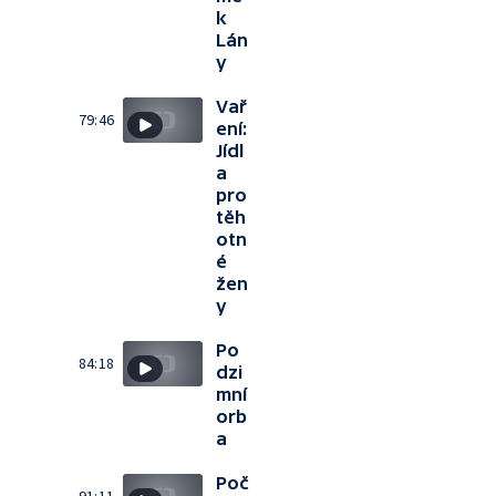
k
Lán
y
Vař
79:46
ení:
Jídl
a
pro
těh
otn
é
žen
y
Po
84:18
dzi
mní
orb
a
Poč