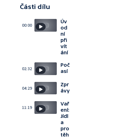
Části dílu
Úv
00:00
od
ní
při
vít
ání
Poč
02:32
así
Zpr
04:29
ávy
Vař
11:19
ení:
Jídl
a
pro
těh