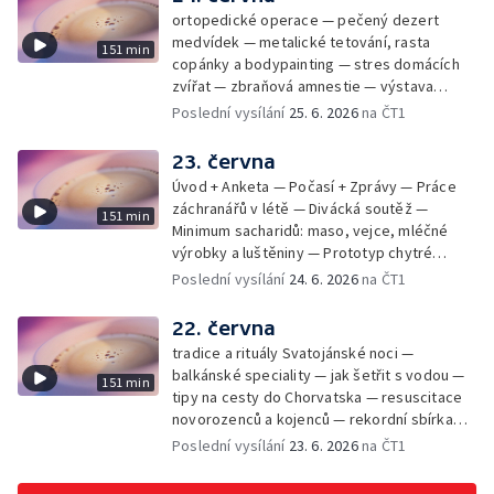
ortopedické operace — pečený dezert
medvídek — metalické tetování, rasta
151 min
copánky a bodypainting — stres domácích
zvířat — zbraňová amnestie — výstava
mikrofotografií rostlin — fenomenální
Poslední vysílání
25. 6. 2026
na ČT1
klavírista Matyáš Novák
23. června
Úvod + Anketa — Počasí + Zprávy — Práce
záchranářů v létě — Divácká soutěž —
151 min
Minimum sacharidů: maso, vejce, mléčné
výrobky a luštěniny — Prototyp chytré
vložky do bot pro běžce — Anketa +
Poslední vysílání
24. 6. 2026
na ČT1
Kalendárium — Škola hrou — Počasí — Práce
záchranářů v létě — Divácká soutěž —
22. června
Minimum sacharidů: maso, vejce, mléčné
tradice a rituály Svatojánské noci —
výrobky a luštěniny — Jak se udržet v
balkánské speciality — jak šetřit s vodou —
151 min
kondici v létě bez posilovny — Prototyp
tipy na cesty do Chorvatska — resuscitace
chytré vložky do bot pro běžce — Anketa +
novorozenců a kojenců — rekordní sbírka
aktuálně — Škola hrou — Upoutávka na další
velkých modelů aut — výroba šperků se
Poslední vysílání
23. 6. 2026
na ČT1
vysílání — Počasí + Zprávy — Práce
šperkařem
záchranářů v létě — Divácká soutěž —