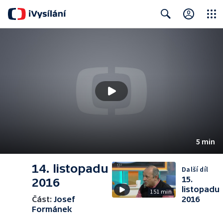
Close
Search
5 min
14. listopadu
Další díl
15.
2016
listopadu
151 min
Část:
Josef
2016
Formánek