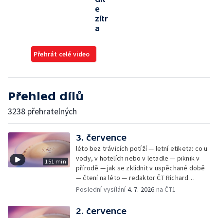
e
zítr
a
Přehrát celé video
Přehled dílů
3238 přehratelných
3. července
léto bez trávicích potíží — letní etiketa: co u
vody, v hotelích nebo v letadle — piknik v
151 min
přírodě — jak se zklidnit v uspěchané době
— čtení na léto — redaktor ČT Richard
Samko
Poslední vysílání
4. 7. 2026
na ČT1
2. července