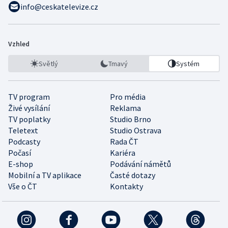
info@ceskatelevize.cz
Vzhled
Světlý
Tmavý
Systém
TV program
Pro média
Živé vysílání
Reklama
TV poplatky
Studio Brno
Teletext
Studio Ostrava
Podcasty
Rada ČT
Počasí
Kariéra
E-shop
Podávání námětů
Mobilní a TV aplikace
Časté dotazy
Vše o ČT
Kontakty