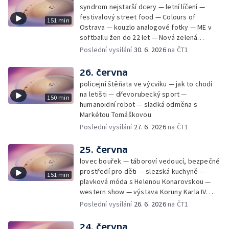
syndrom nejstarší dcery — letní líčení —
festivalový street food — Colours of
151 min
Ostrava — kouzlo analogové fotky — ME v
softballu žen do 22 let — Nová zelená
úsporám — Global Teacher Prize Czech
Poslední vysílání
30. 6. 2026
na ČT1
Republic
26. června
policejní štěňata ve výcviku — jak to chodí
na letišti — dřevorubecký sport —
150 min
humanoidní robot — sladká odměna s
Markétou Tomáškovou
Poslední vysílání
27. 6. 2026
na ČT1
25. června
lovec bouřek — táboroví vedoucí, bezpečné
prostředí pro děti — slezská kuchyně —
151 min
plavková móda s Helenou Konarovskou —
western show — výstava Koruny Karla IV. —
mladý lezecký fenomén Josef Šindel
Poslední vysílání
26. 6. 2026
na ČT1
24. června