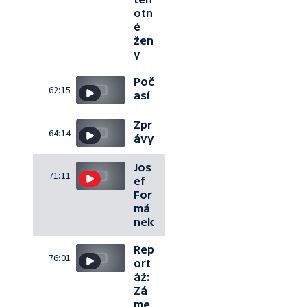
otn
é
žen
y
Poč
62:15
así
Zpr
64:14
ávy
Jos
71:11
ef
For
má
nek
Rep
76:01
ort
áž:
Zá
me