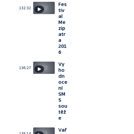
Fes
132:32
tiv
al
Me
zip
atr
a
201
6
Vy
136:27
ho
dn
oce
ní
SM
S
sou
těž
e
Vař
138:14