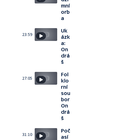
mní
orb
a
Uk
23:59
ázk
a:
On
drá
š
Fol
27:05
klo
rní
sou
bor
On
drá
š
Poč
31:10
así