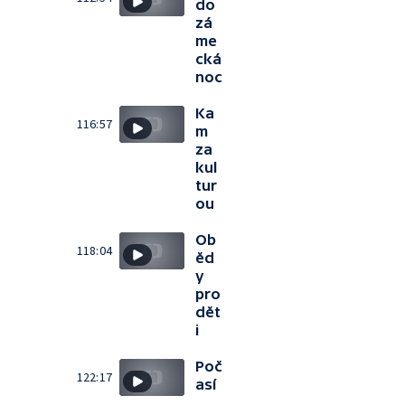
do
zá
me
cká
noc
Ka
116:57
m
za
kul
tur
ou
Ob
118:04
ěd
y
pro
dět
i
Poč
122:17
así