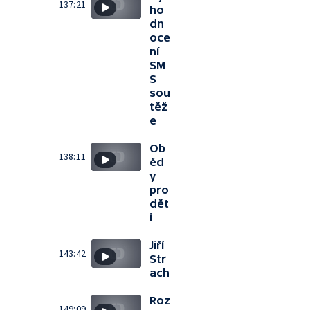
137:21
ho
dn
oce
ní
SM
S
sou
těž
e
Ob
138:11
ěd
y
pro
dět
i
Jiří
143:42
Str
ach
Roz
149:09