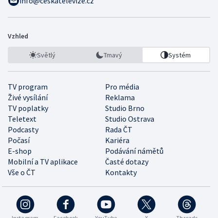
info@ceskatelevize.cz
Vzhled
Světlý
Tmavý
Systém
TV program
Pro média
Živé vysílání
Reklama
TV poplatky
Studio Brno
Teletext
Studio Ostrava
Podcasty
Rada ČT
Počasí
Kariéra
E-shop
Podávání námětů
Mobilní a TV aplikace
Časté dotazy
Vše o ČT
Kontakty
Instagram
Facebook
YouTube
X
Threads