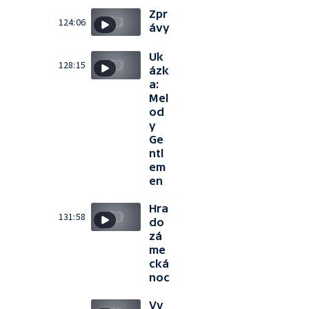
Zpr
124:06
ávy
Uk
128:15
ázk
a:
Mel
od
y
Ge
ntl
em
en
Hra
131:58
do
zá
me
cká
noc
Vy