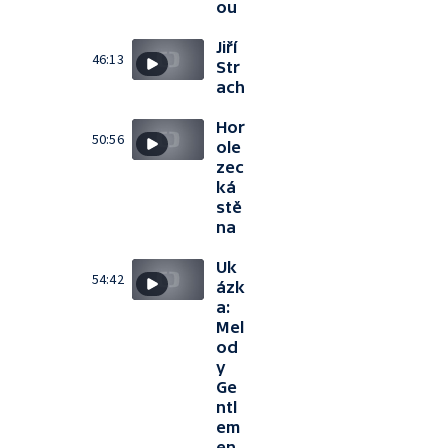
ou
Jiří
46:13
Str
ach
Hor
50:56
ole
zec
ká
stě
na
Uk
54:42
ázk
a:
Mel
od
y
Ge
ntl
em
en