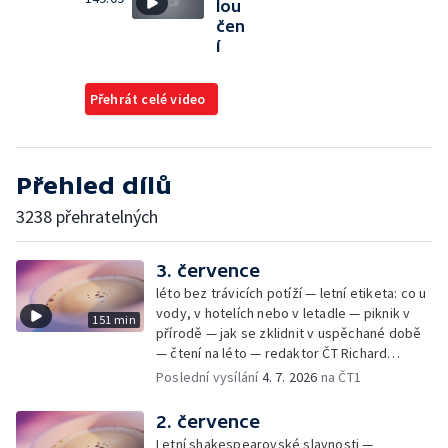
lou
čen
í
Přehrát celé video
Přehled dílů
3238 přehratelných
3. července
léto bez trávicích potíží — letní etiketa: co u
vody, v hotelích nebo v letadle — piknik v
151 min
přírodě — jak se zklidnit v uspěchané době
— čtení na léto — redaktor ČT Richard
Samko
Poslední vysílání
4. 7. 2026
na ČT1
2. července
Letní shakespearovské slavnosti —