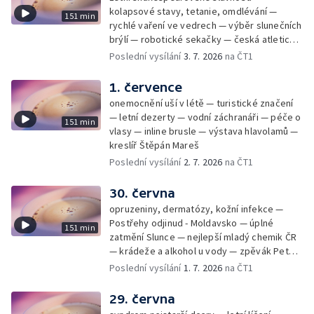
kolapsové stavy, tetanie, omdlévání —
151 min
rychlé vaření ve vedrech — výběr slunečních
brýlí — robotické sekačky — česká atletická
rekordmanka — psí seriál: výmarský
Poslední vysílání
3. 7. 2026
na ČT1
dlouhosrstý ohař
1. července
onemocnění uší v létě — turistické značení
— letní dezerty — vodní záchranáři — péče o
151 min
vlasy — inline brusle — výstava hlavolamů —
kreslíř Štěpán Mareš
Poslední vysílání
2. 7. 2026
na ČT1
30. června
opruzeniny, dermatózy, kožní infekce —
Postřehy odjinud - Moldavsko — úplné
151 min
zatmění Slunce — nejlepší mladý chemik ČR
— krádeže a alkohol u vody — zpěvák Peter
Cmorik
Poslední vysílání
1. 7. 2026
na ČT1
29. června