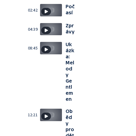
Poč
02:42
así
Zpr
04:39
ávy
Uk
08:45
ázk
a:
Mel
od
y
Ge
ntl
em
en
Ob
12:21
ěd
y
pro
dět