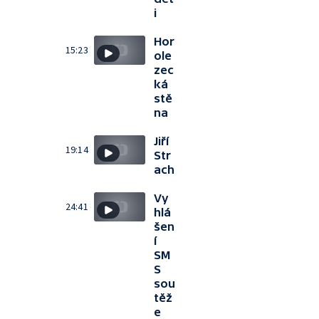
i
Hor
15:23
ole
zec
ká
stě
na
Jiří
19:14
Str
ach
Vy
24:41
hlá
šen
í
SM
S
sou
těž
e