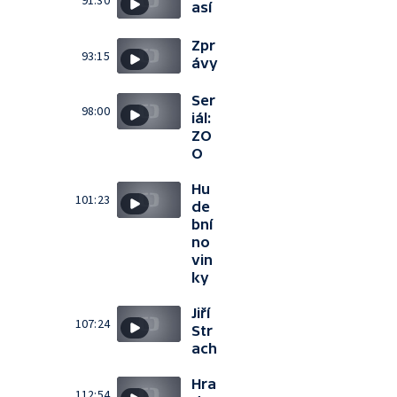
91:30
así
Zpr
93:15
ávy
Ser
98:00
iál:
ZO
O
Hu
101:23
de
bní
no
vin
ky
Jiří
107:24
Str
ach
Hra
112:54