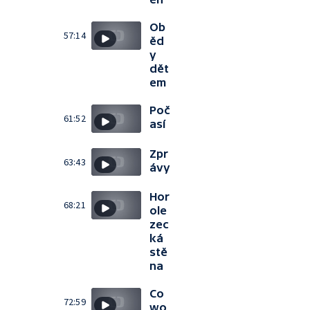
Ob
57:14
ěd
y
dět
em
Poč
61:52
así
Zpr
63:43
ávy
Hor
68:21
ole
zec
ká
stě
na
Co
72:59
wo