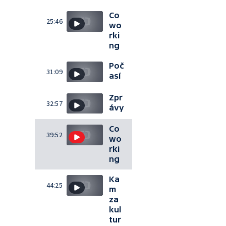
Co
25:46
wo
rki
ng
Poč
31:09
así
Zpr
32:57
ávy
Co
39:52
wo
rki
ng
Ka
44:25
m
za
kul
tur