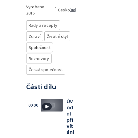
Vyrobeno
•
Česko
2015
Rady a recepty
Zdraví
Životní styl
Společnost
Rozhovory
Česká společnost
Části dílu
Úv
00:00
od
ní
při
vít
ání