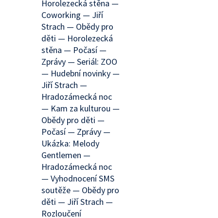
Horolezecká stěna —
Coworking — Jiří
Strach — Obědy pro
děti — Horolezecká
stěna — Počasí —
Zprávy — Seriál: ZOO
— Hudební novinky —
Jiří Strach —
Hradozámecká noc
— Kam za kulturou —
Obědy pro děti —
Počasí — Zprávy —
Ukázka: Melody
Gentlemen —
Hradozámecká noc
— Vyhodnocení SMS
soutěže — Obědy pro
děti — Jiří Strach —
Rozloučení