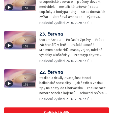
ortopedické operace — pečený dezert
medvídek — metalické tetování, rasta
151 min
copánky a bodypainting — stres domácích
zvířat — zbraňová amnestie — výstava
mikrofotografií rostlin — fenomenální
Poslední vysílání
25. 6. 2026
na ČT1
klavírista Matyáš Novák
23. června
Úvod + Anketa — Počasí + Zprávy — Práce
záchranářů v létě — Divácká soutěž —
151 min
Minimum sacharidů: maso, vejce, mléčné
výrobky a luštěniny — Prototyp chytré
vložky do bot pro běžce — Anketa +
Poslední vysílání
24. 6. 2026
na ČT1
Kalendárium — Škola hrou — Počasí — Práce
záchranářů v létě — Divácká soutěž —
22. června
Minimum sacharidů: maso, vejce, mléčné
tradice a rituály Svatojánské noci —
výrobky a luštěniny — Jak se udržet v
balkánské speciality — jak šetřit s vodou —
151 min
kondici v létě bez posilovny — Prototyp
tipy na cesty do Chorvatska — resuscitace
chytré vložky do bot pro běžce — Anketa +
novorozenců a kojenců — rekordní sbírka
aktuálně — Škola hrou — Upoutávka na další
velkých modelů aut — výroba šperků se
Poslední vysílání
23. 6. 2026
na ČT1
vysílání — Počasí + Zprávy — Práce
šperkařem
záchranářů v létě — Divácká soutěž —
Minimum sacharidů: maso, vejce, mléčné
Dalších 10 dílů