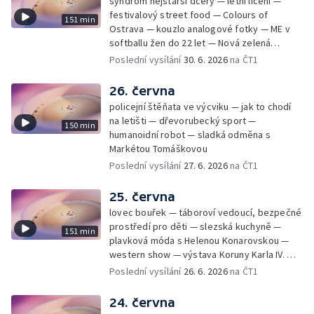
syndrom nejstarší dcery — letní líčení —
festivalový street food — Colours of
151 min
Ostrava — kouzlo analogové fotky — ME v
softballu žen do 22 let — Nová zelená
úsporám — Global Teacher Prize Czech
Poslední vysílání
30. 6. 2026
na ČT1
Republic
26. června
policejní štěňata ve výcviku — jak to chodí
na letišti — dřevorubecký sport —
150 min
humanoidní robot — sladká odměna s
Markétou Tomáškovou
Poslední vysílání
27. 6. 2026
na ČT1
25. června
lovec bouřek — táboroví vedoucí, bezpečné
prostředí pro děti — slezská kuchyně —
151 min
plavková móda s Helenou Konarovskou —
western show — výstava Koruny Karla IV. —
mladý lezecký fenomén Josef Šindel
Poslední vysílání
26. 6. 2026
na ČT1
24. června