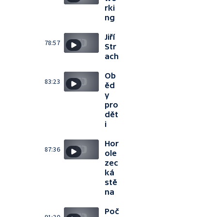
rki
ng
Jiří
78:57
Str
ach
Ob
83:23
ěd
y
pro
dět
i
Hor
87:36
ole
zec
ká
stě
na
Poč