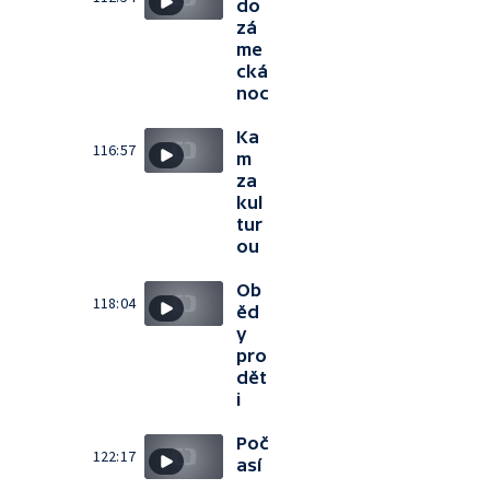
do
zá
me
cká
noc
Ka
116:57
m
za
kul
tur
ou
Ob
118:04
ěd
y
pro
dět
i
Poč
122:17
así