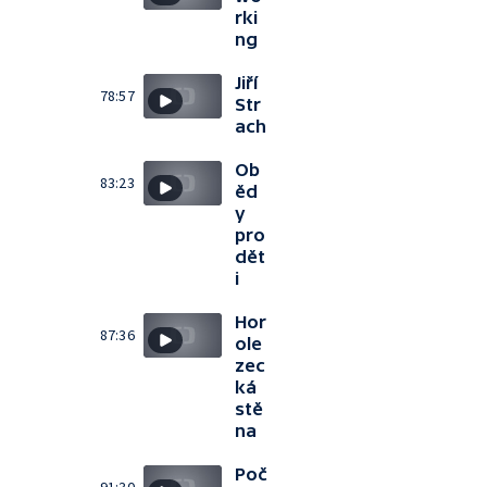
rki
ng
Jiří
78:57
Str
ach
Ob
83:23
ěd
y
pro
dět
i
Hor
87:36
ole
zec
ká
stě
na
Poč