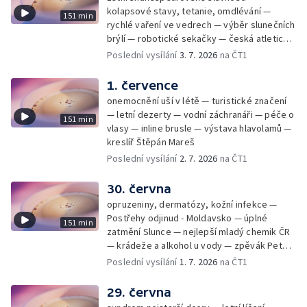
kolapsové stavy, tetanie, omdlévání —
151 min
rychlé vaření ve vedrech — výběr slunečních
brýlí — robotické sekačky — česká atletická
rekordmanka — psí seriál: výmarský
Poslední vysílání
3. 7. 2026
na ČT1
dlouhosrstý ohař
1. července
onemocnění uší v létě — turistické značení
— letní dezerty — vodní záchranáři — péče o
151 min
vlasy — inline brusle — výstava hlavolamů —
kreslíř Štěpán Mareš
Poslední vysílání
2. 7. 2026
na ČT1
30. června
opruzeniny, dermatózy, kožní infekce —
Postřehy odjinud - Moldavsko — úplné
151 min
zatmění Slunce — nejlepší mladý chemik ČR
— krádeže a alkohol u vody — zpěvák Peter
Cmorik
Poslední vysílání
1. 7. 2026
na ČT1
29. června