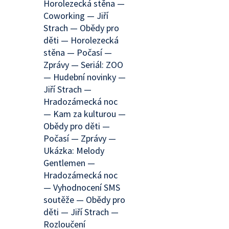
Horolezecká stěna —
Coworking — Jiří
Strach — Obědy pro
děti — Horolezecká
stěna — Počasí —
Zprávy — Seriál: ZOO
— Hudební novinky —
Jiří Strach —
Hradozámecká noc
— Kam za kulturou —
Obědy pro děti —
Počasí — Zprávy —
Ukázka: Melody
Gentlemen —
Hradozámecká noc
— Vyhodnocení SMS
soutěže — Obědy pro
děti — Jiří Strach —
Rozloučení