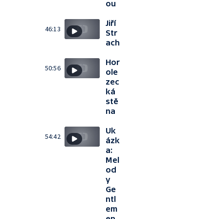
ou
Jiří
46:13
Str
ach
Hor
50:56
ole
zec
ká
stě
na
Uk
54:42
ázk
a:
Mel
od
y
Ge
ntl
em
en