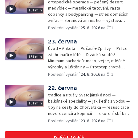
ortopedické operace — pečený dezert
medvídek — metalické tetování, rasta
151 min
copánky a bodypainting — stres domácích
zvířat — zbraňová amnestie — výstava
mikrofotografií rostlin — fenomenální
Poslední vysílání
25. 6. 2026
na ČT1
klavírista Matyáš Novák
23. června
Úvod + Anketa — Počasí + Zprávy — Práce
záchranářů v létě — Divácká soutěž —
151 min
Minimum sacharidů: maso, vejce, mléčné
výrobky a luštěniny — Prototyp chytré
vložky do bot pro běžce — Anketa +
Poslední vysílání
24. 6. 2026
na ČT1
Kalendárium — Škola hrou — Počasí — Práce
záchranářů v létě — Divácká soutěž —
22. června
Minimum sacharidů: maso, vejce, mléčné
tradice a rituály Svatojánské noci —
výrobky a luštěniny — Jak se udržet v
balkánské speciality — jak šetřit s vodou —
151 min
kondici v létě bez posilovny — Prototyp
tipy na cesty do Chorvatska — resuscitace
chytré vložky do bot pro běžce — Anketa +
novorozenců a kojenců — rekordní sbírka
aktuálně — Škola hrou — Upoutávka na další
velkých modelů aut — výroba šperků se
Poslední vysílání
23. 6. 2026
na ČT1
vysílání — Počasí + Zprávy — Práce
šperkařem
záchranářů v létě — Divácká soutěž —
Minimum sacharidů: maso, vejce, mléčné
Dalších 10 dílů