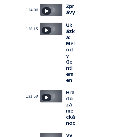
Zpr
124:06
ávy
Uk
128:15
ázk
a:
Mel
od
y
Ge
ntl
em
en
Hra
131:58
do
zá
me
cká
noc
Vy