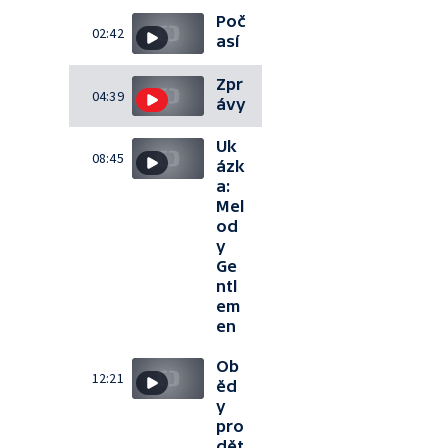
Poč
02:42
así
Zpr
04:39
ávy
Uk
08:45
ázk
a:
Mel
od
y
Ge
ntl
em
en
Ob
12:21
ěd
y
pro
dět