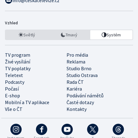
info@ceskatelevize.cz
Vzhled
Světlý
Tmavý
Systém
TV program
Pro média
Živé vysílání
Reklama
TV poplatky
Studio Brno
Teletext
Studio Ostrava
Podcasty
Rada ČT
Počasí
Kariéra
E-shop
Podávání námětů
Mobilní a TV aplikace
Časté dotazy
Vše o ČT
Kontakty
Instagram
Facebook
YouTube
X
Threads