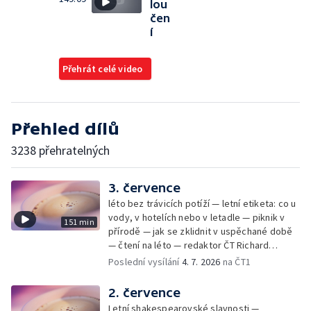
lou
čen
í
Přehrát celé video
Přehled dílů
3238 přehratelných
3. července
léto bez trávicích potíží — letní etiketa: co u
vody, v hotelích nebo v letadle — piknik v
151 min
přírodě — jak se zklidnit v uspěchané době
— čtení na léto — redaktor ČT Richard
Samko
Poslední vysílání
4. 7. 2026
na ČT1
2. července
Letní shakespearovské slavnosti —