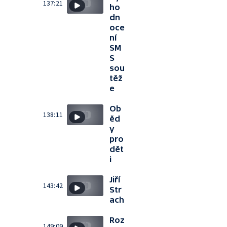
137:21
ho
dn
oce
ní
SM
S
sou
těž
e
Ob
138:11
ěd
y
pro
dět
i
Jiří
143:42
Str
ach
Roz
149:09