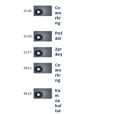
Co
25:46
wo
rki
ng
Poč
31:09
así
Zpr
32:57
ávy
Co
39:52
wo
rki
ng
Ka
44:25
m
za
kul
tur