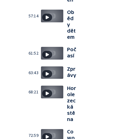
Ob
57:14
ěd
y
dět
em
Poč
61:52
así
Zpr
63:43
ávy
Hor
68:21
ole
zec
ká
stě
na
Co
72:59
wo