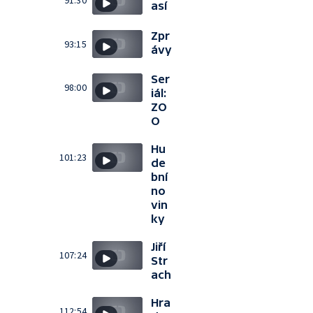
91:30
así
Zpr
93:15
ávy
Ser
98:00
iál:
ZO
O
Hu
101:23
de
bní
no
vin
ky
Jiří
107:24
Str
ach
Hra
112:54