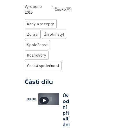
Vyrobeno
•
Česko
2015
Rady a recepty
Zdraví
Životní styl
Společnost
Rozhovory
Česká společnost
Části dílu
Úv
00:00
od
ní
při
vít
ání