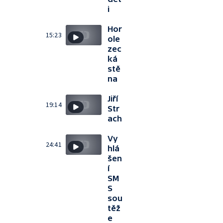
i
Hor
15:23
ole
zec
ká
stě
na
Jiří
19:14
Str
ach
Vy
24:41
hlá
šen
í
SM
S
sou
těž
e