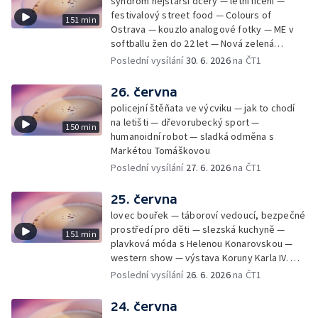
syndrom nejstarší dcery — letní líčení —
festivalový street food — Colours of
151 min
Ostrava — kouzlo analogové fotky — ME v
softballu žen do 22 let — Nová zelená
úsporám — Global Teacher Prize Czech
Poslední vysílání
30. 6. 2026
na ČT1
Republic
26. června
policejní štěňata ve výcviku — jak to chodí
na letišti — dřevorubecký sport —
150 min
humanoidní robot — sladká odměna s
Markétou Tomáškovou
Poslední vysílání
27. 6. 2026
na ČT1
25. června
lovec bouřek — táboroví vedoucí, bezpečné
prostředí pro děti — slezská kuchyně —
151 min
plavková móda s Helenou Konarovskou —
western show — výstava Koruny Karla IV. —
mladý lezecký fenomén Josef Šindel
Poslední vysílání
26. 6. 2026
na ČT1
24. června