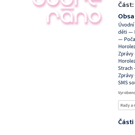
Část:
Obsa
Úvodní
děti — 
— Poča
Horole
Zprávy
Horolez
Strach
Zprávy
SMS sou
Vyroben
Rady a 
Části