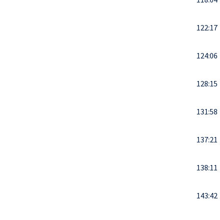
122:17
124:06
128:15
131:58
137:21
138:11
143:42