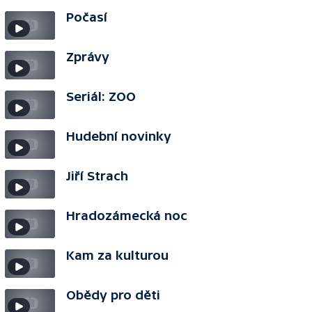
Počasí
Zprávy
Seriál: ZOO
Hudební novinky
Jiří Strach
Hradozámecká noc
Kam za kulturou
Obědy pro děti