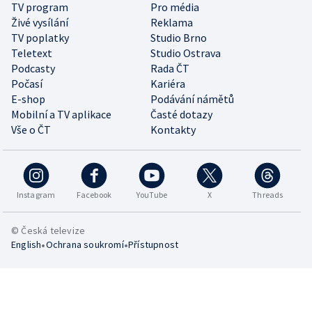
TV program
Pro média
Živé vysílání
Reklama
TV poplatky
Studio Brno
Teletext
Studio Ostrava
Podcasty
Rada ČT
Počasí
Kariéra
E-shop
Podávání námětů
Mobilní a TV aplikace
Časté dotazy
Vše o ČT
Kontakty
Instagram
Facebook
YouTube
X
Threads
© Česká televize
•
•
English
Ochrana soukromí
Přístupnost