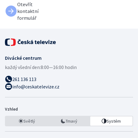
Otevřít
kontaktní
formulář
Divácké centrum
každý všední den:
8:00—16:00 hodin
261 136 113
info@ceskatelevize.cz
Vzhled
Světlý
Tmavý
Systém