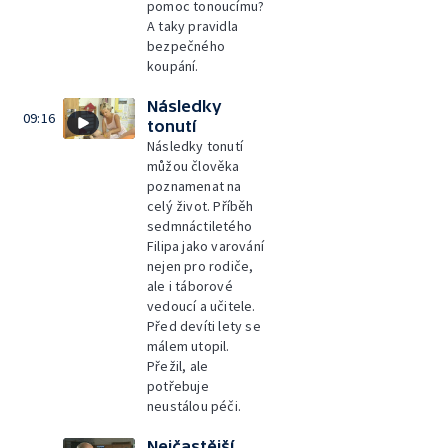
pomoc tonoucímu?
A taky pravidla
bezpečného
koupání.
Následky
09:16
tonutí
Následky tonutí
můžou člověka
poznamenat na
celý život. Příběh
sedmnáctiletého
Filipa jako varování
nejen pro rodiče,
ale i táborové
vedoucí a učitele.
Před devíti lety se
málem utopil.
Přežil, ale
potřebuje
neustálou péči.
Nejčastější