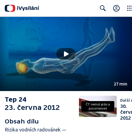
Clos
Search
27 min
Tep 24
Další 
ČT nemá práva
23. června 2012
30.
pro internet
červ
2012
Obsah dílu
Rizika vodních radovánek —