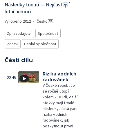
Následky tonutí — Nejčastější
letní nemoci
Vyrobeno
2012
•
Česko
Zpravodajství
Společnost
Zdraví
Česká společnost
Části dílu
Rizika vodních
00:46
radovánek
V České republice
se ročně utopí
kolem 250 lidí, další
stovky mají trvalé
následky. Jaká jsou
rizika vodních
radovánek, jak
poskytnout první