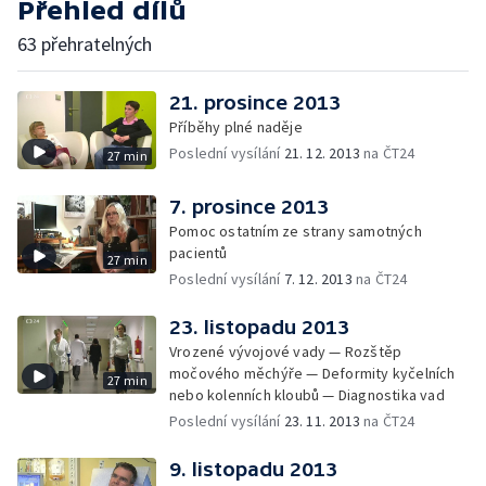
Přehled dílů
63 přehratelných
21. prosince 2013
Příběhy plné naděje
Poslední vysílání
21. 12. 2013
na ČT24
27 min
7. prosince 2013
Pomoc ostatním ze strany samotných
pacientů
27 min
Poslední vysílání
7. 12. 2013
na ČT24
23. listopadu 2013
Vrozené vývojové vady — Rozštěp
močového měchýře — Deformity kyčelních
27 min
nebo kolenních kloubů — Diagnostika vad
Poslední vysílání
23. 11. 2013
na ČT24
9. listopadu 2013