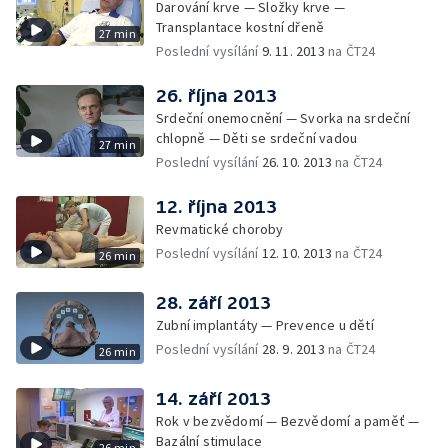
Darování krve — Složky krve —
Transplantace kostní dřeně
27 min
Poslední vysílání
9. 11. 2013
na ČT24
26. října 2013
Srdeční onemocnění — Svorka na srdeční
chlopně — Děti se srdeční vadou
27 min
Poslední vysílání
26. 10. 2013
na ČT24
12. října 2013
Revmatické choroby
Poslední vysílání
12. 10. 2013
na ČT24
26 min
28. září 2013
Zubní implantáty — Prevence u dětí
Poslední vysílání
28. 9. 2013
na ČT24
26 min
14. září 2013
Rok v bezvědomí — Bezvědomí a paměť —
Bazální stimulace
26 min