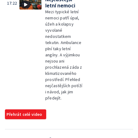
17:22
letní nemoci
Mezi typické letní
nemoci patří úpal,
úžeh a kolapsy
vyvolané
nedostatkem
tekutin. Ambulance
plní taky letní
angíny. A výjimkou
nejsou ani
prochlazená záda z
klimatizovaného
prostředí. Přehled
nejčastějších potíží
i návod, jak jim
předejít.
Přehrát celé video