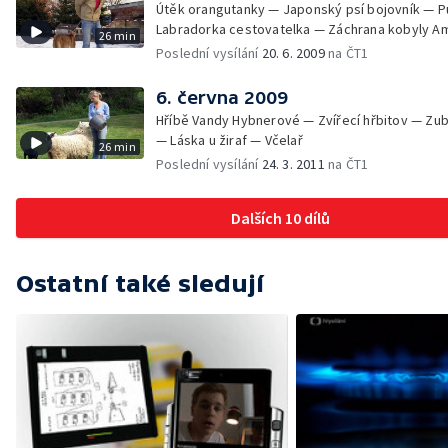
Útěk orangutanky — Japonský psí bojovník — 
Labradorka cestovatelka — Záchrana kobyly A
26 min
Poslední vysílání
20. 6. 2009
na ČT1
6. června 2009
Hříbě Vandy Hybnerové — Zvířecí hřbitov — Zu
— Láska u žiraf — Včelař
26 min
Poslední vysílání
24. 3. 2011
na ČT1
Dalších 10 dílů
Ostatní také sledují