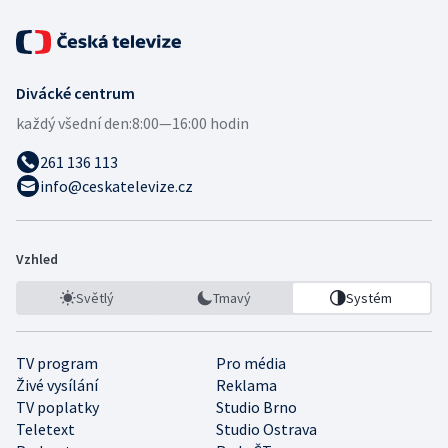
Divácké centrum
každý všední den:
8:00—16:00 hodin
261 136 113
info@ceskatelevize.cz
Vzhled
Světlý
Tmavý
Systém
TV program
Pro média
Živé vysílání
Reklama
TV poplatky
Studio Brno
Teletext
Studio Ostrava