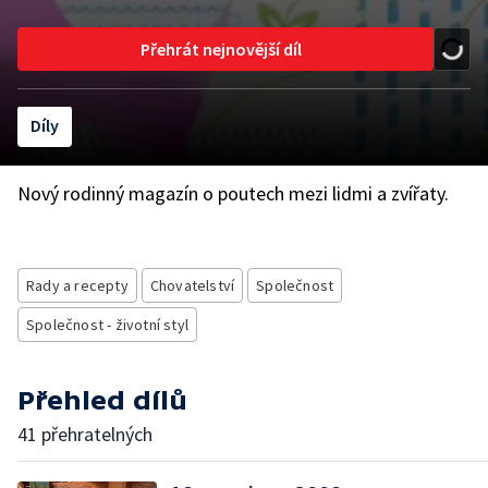
Přehrát nejnovější díl
Díly
Nový rodinný magazín o poutech mezi lidmi a zvířaty.
Rady a recepty
Chovatelství
Společnost
Společnost - životní styl
Přehled dílů
41 přehratelných