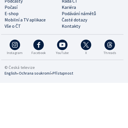
Podcasty
Rada ČT
Počasí
Kariéra
E-shop
Podávání námětů
Mobilní a TV aplikace
Časté dotazy
Vše o ČT
Kontakty
Instagram
Facebook
YouTube
X
Threads
© Česká televize
•
•
English
Ochrana soukromí
Přístupnost