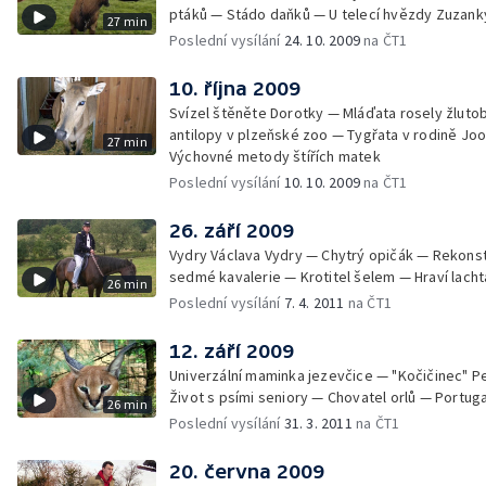
ptáků — Stádo daňků — U telecí hvězdy Zuzan
27 min
Poslední vysílání
24. 10. 2009
na ČT1
10. října 2009
Svízel štěněte Dorotky — Mláďata rosely žluto
antilopy v plzeňské zoo — Tygřata v rodině Jo
27 min
Výchovné metody štířích matek
Poslední vysílání
10. 10. 2009
na ČT1
26. září 2009
Vydry Václava Vydry — Chytrý opičák — Rekonst
sedmé kavalerie — Krotitel šelem — Hraví lacht
26 min
Poslední vysílání
7. 4. 2011
na ČT1
12. září 2009
Univerzální maminka jezevčice — "Kočičinec" P
Život s psími seniory — Chovatel orlů — Portug
26 min
Poslední vysílání
31. 3. 2011
na ČT1
20. června 2009