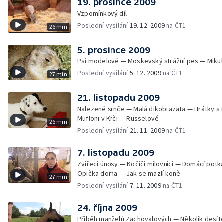
19. prosince 2009
Vzpomínkový díl
Poslední vysílání
19. 12. 2009
na ČT1
26 min
5. prosince 2009
Psi modelové — Moskevský strážní pes — Mikul
Poslední vysílání
5. 12. 2009
na ČT1
27 min
21. listopadu 2009
Nalezené srnče — Malá dikobrazata — Hrátky s
Mufloni v Krči — Russelové
26 min
Poslední vysílání
21. 11. 2009
na ČT1
7. listopadu 2009
Zvířecí únosy — Kočičí milovníci — Domácí potk
Opička doma — Jak se mazlí koně
27 min
Poslední vysílání
7. 11. 2009
na ČT1
24. října 2009
Příběh manželů Zachovalových — Několik desít