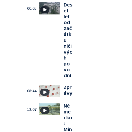
Des
00:05
et
let
od
zač
átk
u
niči
výc
h
po
vo
dní
Zpr
08:44
ávy
Ně
12:07
me
cko
:
Min