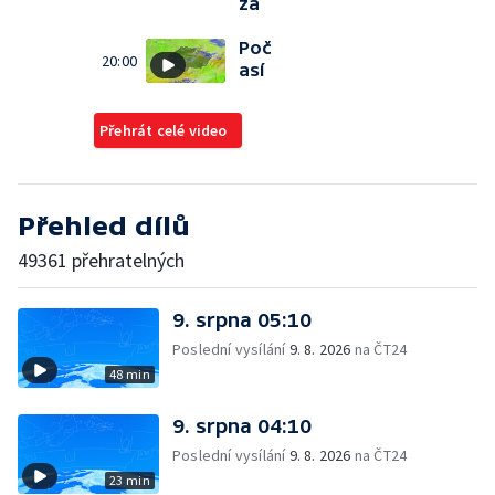
za
Poč
20:00
así
Přehrát celé video
Přehled dílů
49361 přehratelných
9. srpna 05:10
Poslední vysílání
9. 8. 2026
na ČT24
48 min
9. srpna 04:10
Poslední vysílání
9. 8. 2026
na ČT24
23 min