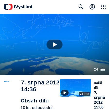
Close
Search
24 min
7. srpna 2012
Další
díl
14:36
7.
26 min
srpna
Obsah dílu
2012
10 let od povodní -
15:05