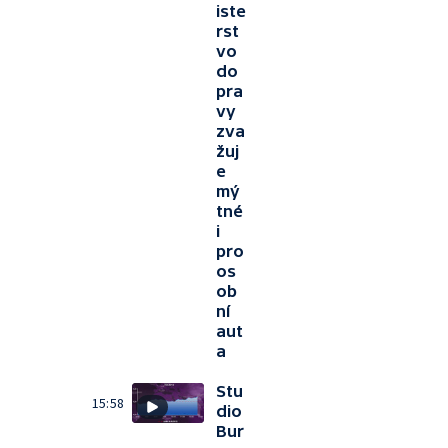
iste
rst
vo
do
pra
vy
zva
žuj
e
mý
tné
i
pro
os
ob
ní
aut
a
Stu
15:58
dio
Bur