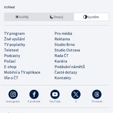
Vzhled
Světlý
Tmavý
Systém
TV program
Pro média
Živé vysílání
Reklama
TV poplatky
Studio Brno
Teletext
Studio Ostrava
Podcasty
Rada ČT
Počasí
Kariéra
E-shop
Podávání námětů
Mobilní a TV aplikace
Časté dotazy
Vše o ČT
Kontakty
Instagram
Facebook
YouTube
X
Threads