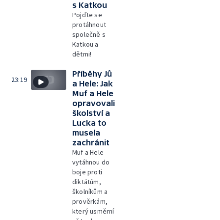
s Katkou
Pojďte se
protáhnout
společně s
Katkou a
dětmi!
Příběhy Jů
23:19
a Hele: Jak
Muf a Hele
opravovali
školství a
Lucka to
musela
zachránit
Muf a Hele
vytáhnou do
boje proti
diktátům,
školníkům a
prověrkám,
který usměrní