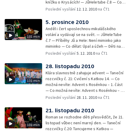
knížku o Krysácích! — JůHeletube č.8 — Co
dělat č.6: Siréna, evakuace, improvizovaná
Poslední vysílání
12. 12. 2010
na ČT1
ochrana — Na Hřišti se odehrává
představení v podání studentů herectví ze
5. prosince 2010
Slovenska. Klára se na spoustu věcí zeptá
Anděl i čert uposlechnou mikulášského
nejen jich, ale i jejich vyučujícího Jana
volání a vydávají se na svět. — JůHeleTube
101 min
Přeučila. — Vrabčák Lojza č.11: Horolezčata
č.7 — Příběhy Jů a Hele: Není miminko jako
— Klára upozorňuje na oslavu mezinárodního
miminko — Co dělat: Úpal a úžeh — Děti na
dne hor a světového dne dětství. — Ankety
Hřišti si povídají s čertem o tom, co štve
Poslední vysílání
5. 12. 2010
na ČT1
s dětmi: Jaký je tvůj nejoblíbenější
děti na čertech a čerty na dětech. — Přelety
sportovec? — Co možná nevíte: S Klárou
Vrabčáka Lojzy: Přepestro — Na Hřiště se po
28. listopadu 2010
Poláčkovou o horách — Klára vypráví
skluzavce snese anděl a vyhlásí soutěž o tři
historku o velkém vítězství na hoře Říp. — Je
Klára slavnostně zahajuje advent — Taneční
dvd s filmem Kuky se vrací. — Klára se loučí
čas zapálit třetí svíčku na adventním věnci.
rozcvičky č. 21: Cvičení s Katkou 14. — Co
131 min
a zapaluje druhou adventní svíci.
Klára slibuje, že teď už bude čas do Vánoc
možná nevíte: Advent s Rosénkou – 1. část
ubíhat rychle.
— Co možná nevíte: Advent s Rosénkou – 2.
část — Ankety s dětmi: Co je to domov? —
Poslední vysílání
28. 11. 2010
na ČT1
Říkají si Ptáčata, jsou z jedné ne tak docela
obyčejné 3. B a jejich osudy můžete
21. listopadu 2010
sledovat každý pátek večer na ČT 2. S hrdiny
Roman se rozhodne děti přesvědčit, že 21.
i tvůrci seriálu Ptáčata si Klára povídá právě
listopad vůbec není marný den. — Taneční
131 min
dnes na Hřišti. — Pokračování rozhovoru s
rozcvičky č.20: Tancujeme s Katkou —