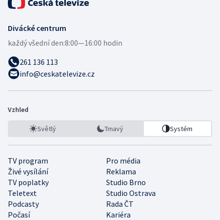
Divácké centrum
každý všední den:
8:00—16:00 hodin
261 136 113
info@ceskatelevize.cz
Vzhled
Světlý
Tmavý
Systém
TV program
Pro média
Živé vysílání
Reklama
TV poplatky
Studio Brno
Teletext
Studio Ostrava
Podcasty
Rada ČT
Počasí
Kariéra