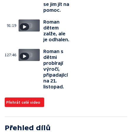
se jim jít na
pomoc.
Roman
91:19
dětem
zalže, ale
je odhalen.
Roman s
127:46
dětmi
probírají
výročí,
připadající
na 21.
listopad.
Přehrát celé video
Přehled dílů