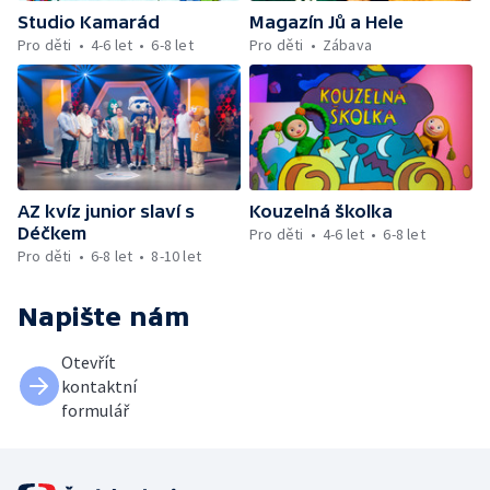
Studio Kamarád
Magazín Jů a Hele
Pro děti
4-6 let
6-8 let
Pro děti
Zábava
AZ kvíz junior slaví s
Kouzelná školka
Déčkem
Pro děti
4-6 let
6-8 let
Pro děti
6-8 let
8-10 let
Napište nám
Otevřít
kontaktní
formulář