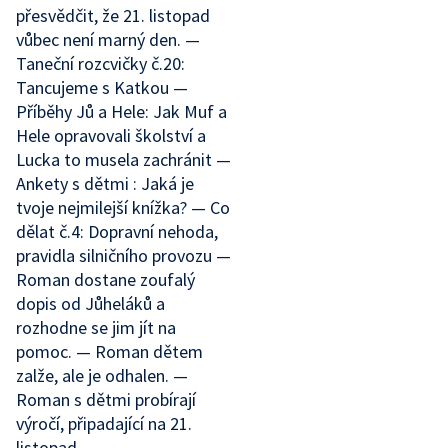
přesvědčit, že 21. listopad
vůbec není marný den. —
Taneční rozcvičky č.20:
Tancujeme s Katkou —
Příběhy Jů a Hele: Jak Muf a
Hele opravovali školství a
Lucka to musela zachránit —
Ankety s dětmi : Jaká je
tvoje nejmilejší knížka? — Co
dělat č.4: Dopravní nehoda,
pravidla silničního provozu —
Roman dostane zoufalý
dopis od Jůheláků a
rozhodne se jim jít na
pomoc. — Roman dětem
zalže, ale je odhalen. —
Roman s dětmi probírají
výročí, připadající na 21.
listopad.