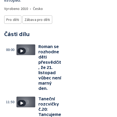
Vyrobeno
2010
•
Česko
Pro děti
Zábava pro děti
Části dílu
Roman se
00:00
rozhodne
děti
přesvědčit
, že 21.
listopad
vůbec není
marný
den.
Taneční
11:50
rozcvičky
č.20:
Tancujeme