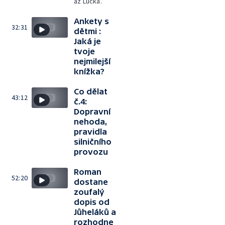
až Lucka.
Ankety s
32:31
dětmi :
Jaká je
tvoje
nejmilejší
knížka?
Co dělat
43:12
č.4:
Dopravní
nehoda,
pravidla
silničního
provozu
Roman
52:20
dostane
zoufalý
dopis od
Jůheláků a
rozhodne