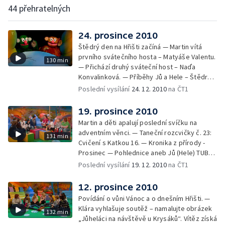
44 přehratelných
24. prosince 2010
Štědrý den na Hřišti začíná — Martin vítá
prvního svátečního hosta – Matyáše Valentu.
130 min
— Přichází druhý sváteční host – Naďa
Konvalinková. — Příběhy Jů a Hele – Štědrý
den — Příběhy Jů a Hele – Štědrý den —
Poslední vysílání
24. 12. 2010
na ČT1
Matyáš Valenta a Naďa Konvalinková přejí
dětem krásné Vánoce. — Kabaret z
19. prosince 2010
maringotky aneb V čase vánočním — I na
Martin a děti apalují poslední svíčku na
Hřišti se dnes naděluje.
adventním věnci. — Taneční rozcvičky č. 23:
131 min
Cvičení s Katkou 16. — Kronika z přírody -
Prosinec — Pohlednice aneb Jů (Hele) TUBE
— Rozhovor s Monikou Sybolovou a
Poslední vysílání
19. 12. 2010
na ČT1
pozvánka do Národní galerie. — Vrabčák
Lojza: Škola pro hluchoněmé — Martin
12. prosince 2010
vyhlašuje burzu vánočních nápadů pro činné
Povídání o vůni Vánoc a o dnešním Hřišti. —
a činorodé. — Taneční rozcvičky č. 24 – 1.
Klára vyhlašuje soutěž – namalujte obrázek
132 min
část: Co je to folklór — Co je to folklór —
„Jůheláci na návštěvě u Krysáků“. Vítěz získá
Martin i děti se loučí.