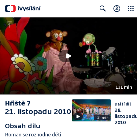
Close
Search
131 min
Hřiště 7
Další díl
21. listopadu 2010
28.
listopad
131 min
2010
Obsah dílu
Roman se rozhodne děti