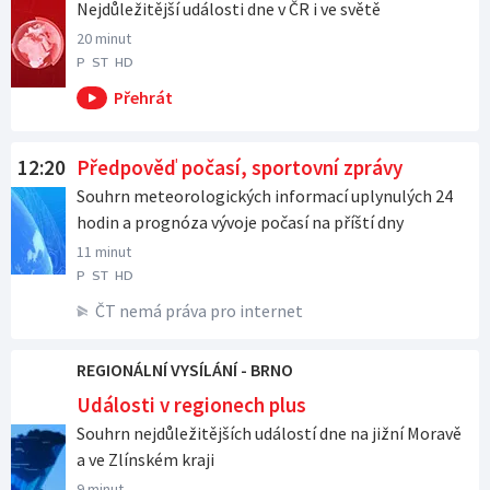
Nejdůležitější události dne v ČR i ve světě
20 minut
P
ST
HD
12:20
Předpověď počasí, sportovní zprávy
Souhrn meteorologických informací uplynulých 24
hodin a prognóza vývoje počasí na příští dny
11 minut
P
ST
HD
ČT nemá práva pro internet
REGIONÁLNÍ VYSÍLÁNÍ - BRNO
Události v regionech plus
Souhrn nejdůležitějších událostí dne na jižní Moravě
a ve Zlínském kraji
9 minut