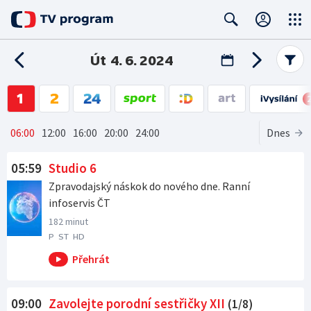
Close
Search
Út
4. 6. 2024
06
:00
12
:00
16
:00
20
:00
24
:00
Dnes
Ráno od 06:00 na ČT1
05:59
Studio 6
Zpravodajský náskok do nového dne. Ranní
infoservis ČT
182 minut
P
ST
HD
09:00
Zavolejte porodní sestřičky XII
(1/8)