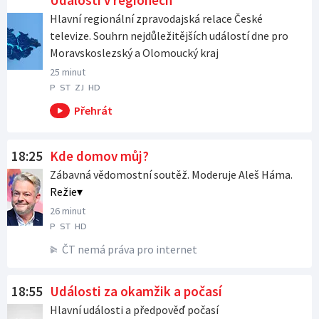
Události v regionech
Hlavní regionální zpravodajská relace České
televize. Souhrn nejdůležitějších událostí dne pro
Moravskoslezský a Olomoucký kraj
25 minut
P
ST
ZJ
HD
18:25
Kde domov můj?
Zábavná vědomostní soutěž. Moderuje Aleš Háma.
Režie
26 minut
P
ST
HD
ČT nemá práva pro internet
18:55
Události za okamžik a počasí
Hlavní události a předpověď počasí