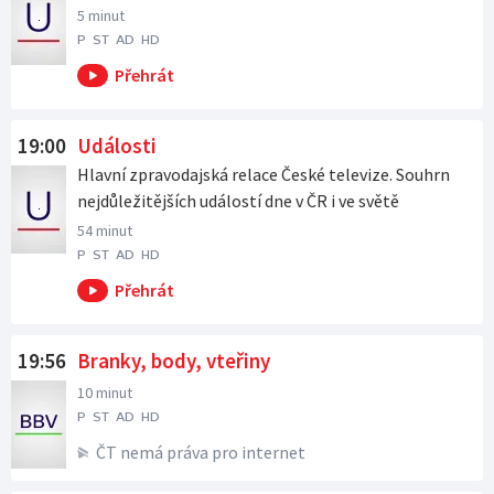
5 minut
P
ST
AD
HD
19:00
Události
Hlavní zpravodajská relace České televize. Souhrn
nejdůležitějších událostí dne v ČR i ve světě
54 minut
P
ST
AD
HD
19:56
Branky, body, vteřiny
10 minut
P
ST
AD
HD
ČT nemá práva pro internet