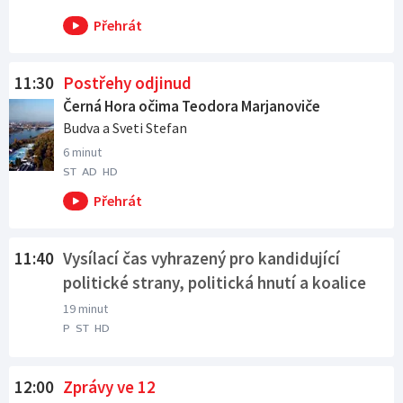
11:30
Postřehy odjinud
Černá Hora očima Teodora Marjanoviče
Budva a Sveti Stefan
6 minut
ST
AD
HD
11:40
Vysílací čas vyhrazený pro kandidující
politické strany, politická hnutí a koalice
19 minut
P
ST
HD
Ráno od 06:00 na ČT2
Ráno od 06:00 na ČT24
Ráno od 06:00 na ČT sport
Ráno od 06:00 na ČT :D
V poledne od 12:00 na ČT1
12:00
Zprávy ve 12