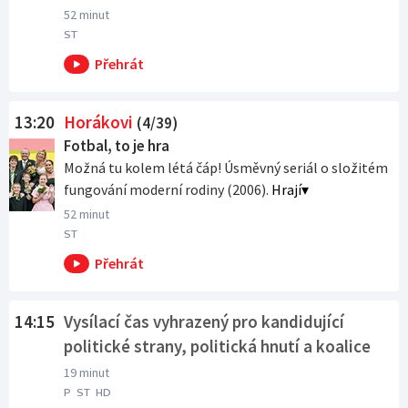
52 minut
ST
13:20
Horákovi
(4/39)
Fotbal, to je hra
Možná tu kolem létá čáp! Úsměvný seriál o složitém
fungování moderní rodiny (2006).
Hrají
52 minut
ST
14:15
Vysílací čas vyhrazený pro kandidující
politické strany, politická hnutí a koalice
19 minut
P
ST
HD