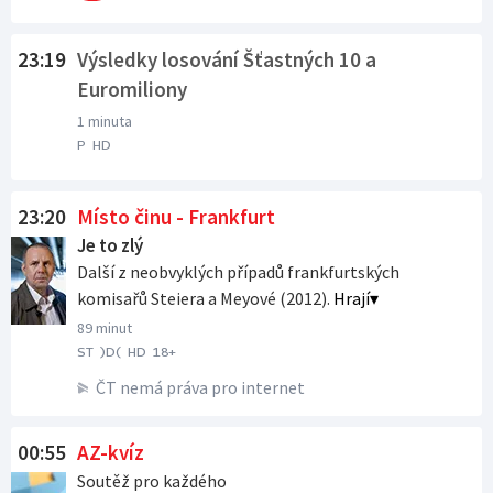
23:19
Výsledky losování Šťastných 10 a
Euromiliony
1 minuta
P
HD
23:20
Místo činu - Frankfurt
Je to zlý
Další z neobvyklých případů frankfurtských
komisařů Steiera a Meyové (2012).
Hrají
89 minut
ST
)D(
HD
18+
ČT nemá práva pro internet
Večer od 20:00 na ČT2
Večer od 20:00 na ČT24
Večer od 20:00 na ČT sport
Večer od 20:00 na ČT art
Po půlnoci od 24:00 na ČT1
00:55
AZ-kvíz
Soutěž pro každého