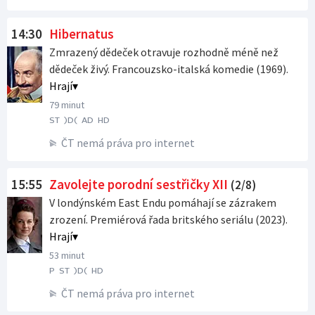
14:30
Hibernatus
Zmrazený dědeček otravuje rozhodně méně než
dědeček živý. Francouzsko-italská komedie (1969).
Hrají
79 minut
ST
)D(
AD
HD
ČT nemá práva pro internet
15:55
Zavolejte porodní sestřičky XII
(2/8)
V londýnském East Endu pomáhají se zázrakem
zrození. Premiérová řada britského seriálu (2023).
Hrají
53 minut
P
ST
)D(
HD
ČT nemá práva pro internet