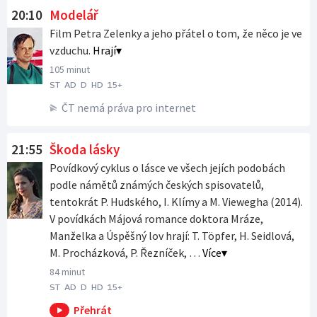
Odpoledne od 16:00 na ČT2
Odpoledne od 16:00 na ČT24
Odpoledne od 16:00 na ČT
Odpoledne od 16:00 na ČT :D
Večer od 20:00 na ČT1
20:10
Modelář
sport
Film Petra Zelenky a jeho přátel o tom, že něco je ve
vzduchu.
Hrají
105 minut
ST
AD
D
HD
15+
ČT nemá práva pro internet
21:55
Škoda lásky
Povídkový cyklus o lásce ve všech jejích podobách
podle námětů známých českých spisovatelů,
tentokrát P. Hudského, I. Klímy a M. Viewegha (2014).
V povídkách Májová romance doktora Mráze,
Manželka a Úspěšný lov hrají: T. Töpfer, H. Seidlová,
M. Procházková, P. Řezníček,
Více
84 minut
ST
AD
D
HD
15+