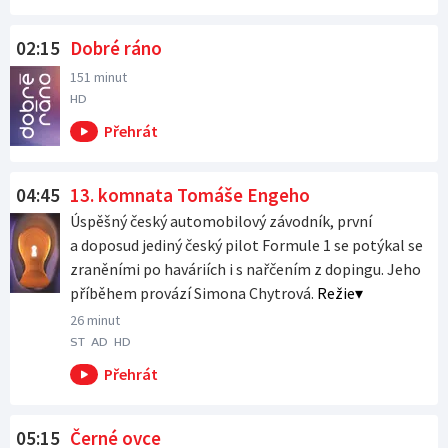
02:15
Dobré ráno
151 minut
HD
04:45
13. komnata Tomáše Engeho
Úspěšný český automobilový závodník, první
a doposud jediný český pilot Formule 1 se potýkal se
zraněními po haváriích i s nařčením z dopingu. Jeho
příběhem provází Simona Chytrová.
Režie
26 minut
ST
AD
HD
05:15
Černé ovce