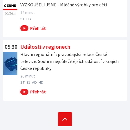
VYZKOUŠELI JSME - Mléčné výrobky pro děti
14 minut
ST
HD
05:30
Události v regionech
Hlavní regionální zpravodajská relace České
televize. Souhrn nejdůležitějších událostí v krajích
České republiky
26 minut
ST
ZJ
AD
HD
Po půlnoci od 24:00 na ČT2
Po půlnoci od 24:00 na ČT24
Po půlnoci od 24:00 na ČT
Po půlnoci od 24:00 na ČT art
sport