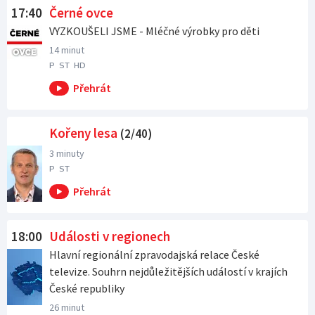
17:40
Černé ovce
VYZKOUŠELI JSME - Mléčné výrobky pro děti
14 minut
P
ST
HD
Kořeny lesa
(2/40)
3 minuty
P
ST
18:00
Události v regionech
Hlavní regionální zpravodajská relace České
televize. Souhrn nejdůležitějších událostí v krajích
České republiky
26 minut