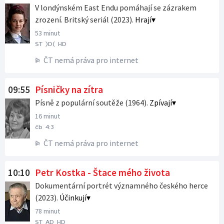
V londýnském East Endu pomáhají se zázrakem
zrození. Britský seriál (2023).
Hrají
53 minut
ST
)D(
HD
ČT nemá práva pro internet
09:55
Písničky na zítra
Písně z populární soutěže (1964).
Zpívají
16 minut
čb
4:3
ČT nemá práva pro internet
10:10
Petr Kostka - Štace mého života
Dokumentární portrét významného českého herce
(2023).
Účinkují
78 minut
ST
AD
HD