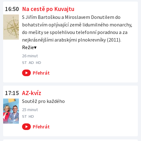
V poledne od 12:00 na ČT2
V poledne od 12:00 na ČT24
V poledne od 12:00 na ČT
V poledne od 12:00 na ČT :D
Odpoledne od 16:00 na ČT1
16:50
Na cestě po Kuvajtu
sport
S Jiřím Bartoškou a Miroslavem Donutilem do
bohatstvím oplývající země lidumilného monarchy,
do mešity se spolehlivou telefonní poradnou a za
nejkrásnějšími arabskými plnokrevníky (2011).
Režie
26 minut
ST
AD
HD
17:15
AZ-kvíz
Soutěž pro každého
25 minut
ST
HD