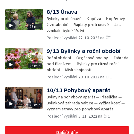
8/13 Únava
Bylinky proti únavě — Kopřiva — Kopřivový
životabudič — Rajčaty proti únavě — Jak
26 min
vznikalo bylinkářství
Poslední vysílání
22. 10. 2022
na ČT1
9/13 Bylinky a roční období
Roční období — Orgánové hodiny — Zahrada
pod Blaníkem — Bylinky pro různá roční
26 min
období — Miska hojnosti
Poslední vysílání
29. 10. 2022
na ČT1
10/13 Pohybový aparát
Byliny na pohybový aparát — Přeslička —
Bylinková zahrada Valtice — Výživa kostí —
26 min
Význam stravy pro pohybový aparát
Poslední vysílání
5. 11. 2022
na ČT1
Další 3 díly