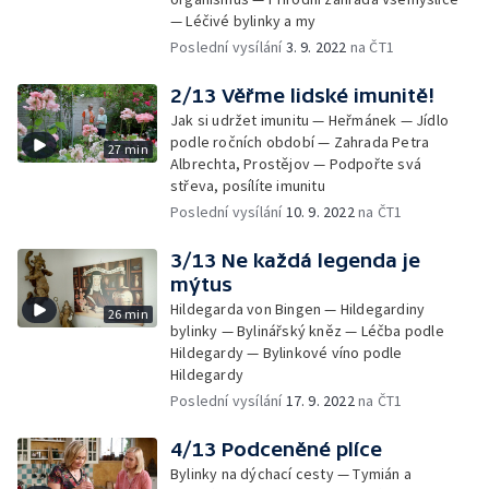
— Léčivé bylinky a my
Poslední vysílání
3. 9. 2022
na ČT1
2/13 Věřme lidské imunitě!
Jak si udržet imunitu — Heřmánek — Jídlo
podle ročních období — Zahrada Petra
27 min
Albrechta, Prostějov — Podpořte svá
střeva, posílíte imunitu
Poslední vysílání
10. 9. 2022
na ČT1
3/13 Ne každá legenda je
mýtus
Hildegarda von Bingen — Hildegardiny
26 min
bylinky — Bylinářský kněz — Léčba podle
Hildegardy — Bylinkové víno podle
Hildegardy
Poslední vysílání
17. 9. 2022
na ČT1
4/13 Podceněné plíce
Bylinky na dýchací cesty — Tymián a