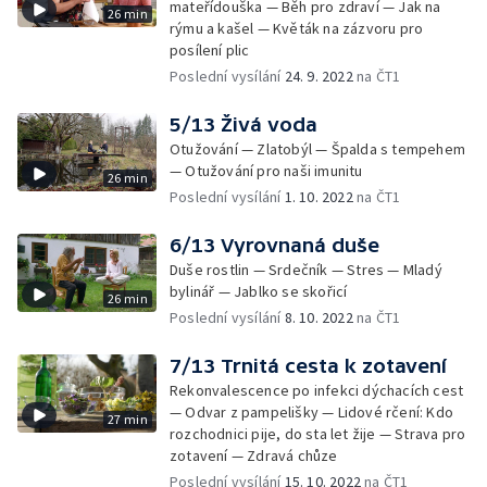
mateřídouška — Běh pro zdraví — Jak na
26 min
rýmu a kašel — Květák na zázvoru pro
posílení plic
Poslední vysílání
24. 9. 2022
na ČT1
5/13 Živá voda
Otužování — Zlatobýl — Špalda s tempehem
— Otužování pro naši imunitu
26 min
Poslední vysílání
1. 10. 2022
na ČT1
6/13 Vyrovnaná duše
Duše rostlin — Srdečník — Stres — Mladý
bylinář — Jablko se skořicí
26 min
Poslední vysílání
8. 10. 2022
na ČT1
7/13 Trnitá cesta k zotavení
Rekonvalescence po infekci dýchacích cest
— Odvar z pampelišky — Lidové rčení: Kdo
27 min
rozchodnici pije, do sta let žije — Strava pro
zotavení — Zdravá chůze
Poslední vysílání
15. 10. 2022
na ČT1