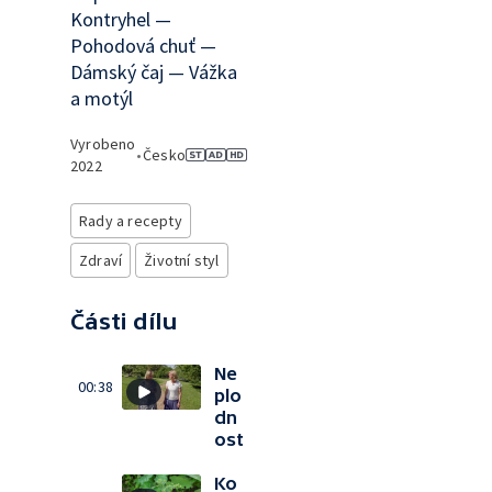
Kontryhel —
Pohodová chuť —
Dámský čaj — Vážka
a motýl
Vyrobeno
•
Česko
2022
Rady a recepty
Zdraví
Životní styl
Části dílu
Ne
00:38
plo
dn
ost
Ko