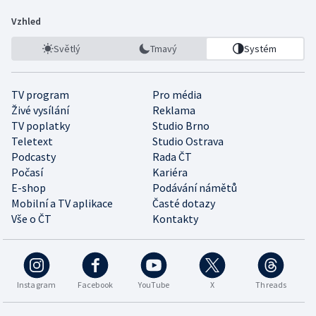
Vzhled
Světlý
Tmavý
Systém
TV program
Pro média
Živé vysílání
Reklama
TV poplatky
Studio Brno
Teletext
Studio Ostrava
Podcasty
Rada ČT
Počasí
Kariéra
E-shop
Podávání námětů
Mobilní a TV aplikace
Časté dotazy
Vše o ČT
Kontakty
Instagram
Facebook
YouTube
X
Threads