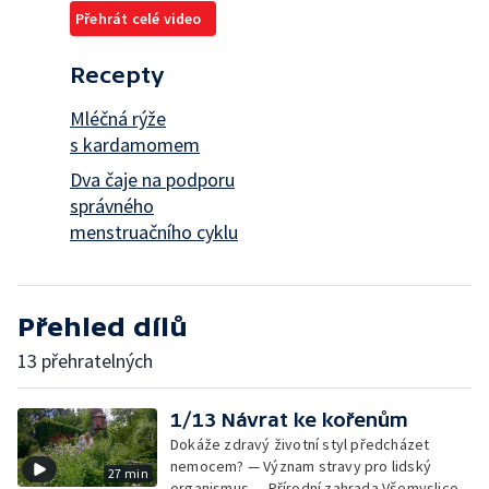
Přehrát celé video
Recepty
Mléčná rýže
s kardamomem
Dva čaje na podporu
správného
menstruačního cyklu
Přehled dílů
13 přehratelných
1/13 Návrat ke kořenům
Dokáže zdravý životní styl předcházet
nemocem? — Význam stravy pro lidský
27 min
organismus — Přírodní zahrada Všemyslice