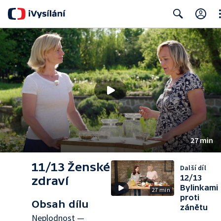
Cl
Search
27 min
11/13 Ženské
Další díl
12/13
zdraví
Bylinkami
27 min
proti
Obsah dílu
zánětu
Neplodnost —