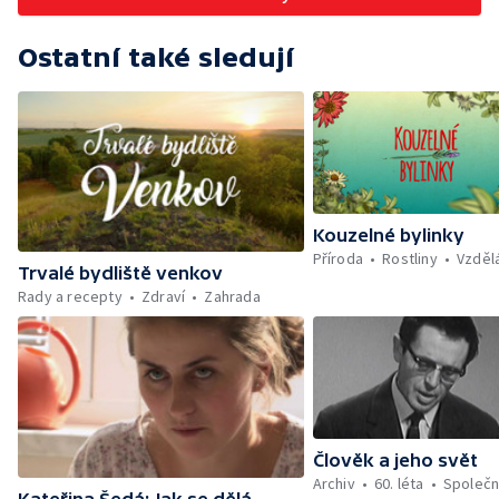
Ostatní také sledují
Kouzelné bylinky
Příroda
Rostliny
Vzděl
Trvalé bydliště venkov
Rady a recepty
Zdraví
Zahrada
Člověk a jeho svět
Archiv
60. léta
Společn
Kateřina Šedá: Jak se dělá