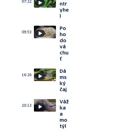
07:22
ntr
yhe
l
Po
09:53
ho
do
vá
chu
ť
Dá
16:26
ms
ký
čaj
Váž
20:13
ka
a
mo
týl