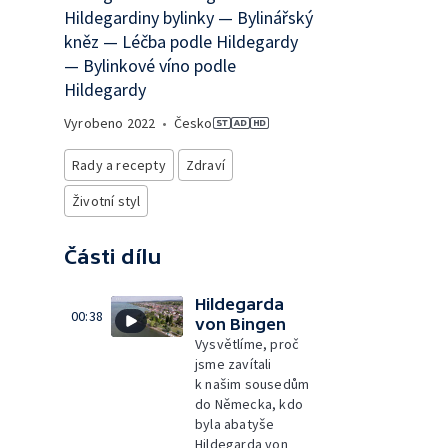
Hildegardiny bylinky — Bylinářský
kněz — Léčba podle Hildegardy
— Bylinkové víno podle
Hildegardy
Vyrobeno
2022
•
Česko
Rady a recepty
Zdraví
Životní styl
Části dílu
Hildegarda
00:38
von Bingen
Vysvětlíme, proč
jsme zavítali
k našim sousedům
do Německa, kdo
byla abatyše
Hildegarda von