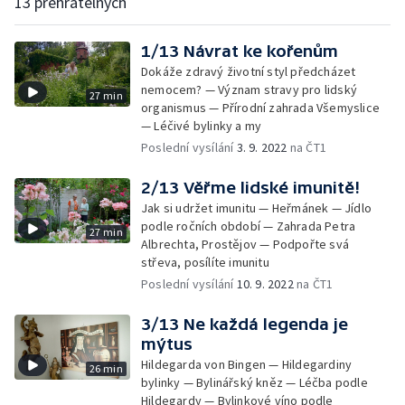
13 přehratelných
1/13 Návrat ke kořenům
Dokáže zdravý životní styl předcházet
nemocem? — Význam stravy pro lidský
27 min
organismus — Přírodní zahrada Všemyslice
— Léčivé bylinky a my
Poslední vysílání
3. 9. 2022
na ČT1
2/13 Věřme lidské imunitě!
Jak si udržet imunitu — Heřmánek — Jídlo
podle ročních období — Zahrada Petra
27 min
Albrechta, Prostějov — Podpořte svá
střeva, posílíte imunitu
Poslední vysílání
10. 9. 2022
na ČT1
3/13 Ne každá legenda je
mýtus
Hildegarda von Bingen — Hildegardiny
26 min
bylinky — Bylinářský kněz — Léčba podle
Hildegardy — Bylinkové víno podle