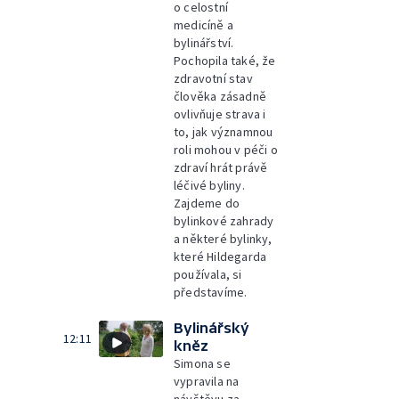
o celostní
medicíně a
bylinářství.
Pochopila také, že
zdravotní stav
člověka zásadně
ovlivňuje strava i
to, jak významnou
roli mohou v péči o
zdraví hrát právě
léčivé byliny.
Zajdeme do
bylinkové zahrady
a některé bylinky,
které Hildegarda
používala, si
představíme.
Bylinářský
12:11
kněz
Simona se
vypravila na