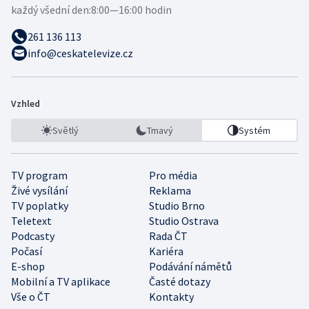
každý všední den:
8:00—16:00 hodin
261 136 113
info@ceskatelevize.cz
Vzhled
Světlý
Tmavý
Systém
TV program
Pro média
Živé vysílání
Reklama
TV poplatky
Studio Brno
Teletext
Studio Ostrava
Podcasty
Rada ČT
Počasí
Kariéra
E-shop
Podávání námětů
Mobilní a TV aplikace
Časté dotazy
Vše o ČT
Kontakty