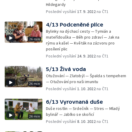
Hildegardy
Poslední vysílání
17. 9. 2022
na ČT1
4/13 Podceněné plíce
Bylinky na dýchací cesty — Tymián a
mateřídouška — Běh pro zdraví — Jak na
26 min
rýmu a kašel — Květák na zázvoru pro
posílení plic
Poslední vysílání
24. 9. 2022
na ČT1
5/13 Živá voda
Otužování — Zlatobýl — Špalda s tempehem
— Otužování pro naši imunitu
26 min
Poslední vysílání
1. 10. 2022
na ČT1
6/13 Vyrovnaná duše
Duše rostlin — Srdečník — Stres — Mladý
bylinář — Jablko se skořicí
26 min
Poslední vysílání
8. 10. 2022
na ČT1