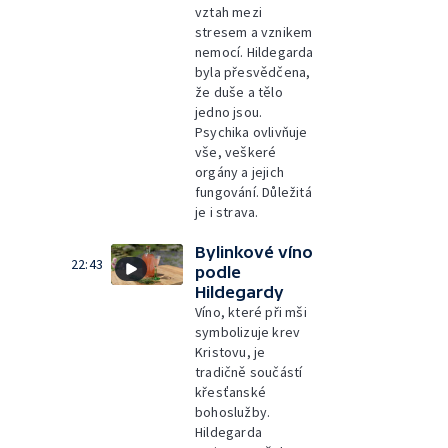
vztah mezi
stresem a vznikem
nemocí. Hildegarda
byla přesvědčena,
že duše a tělo
jedno jsou.
Psychika ovlivňuje
vše, veškeré
orgány a jejich
fungování. Důležitá
je i strava.
Bylinkové víno
22:43
podle
Hildegardy
Víno, které při mši
symbolizuje krev
Kristovu, je
tradičně součástí
křesťanské
bohoslužby.
Hildegarda