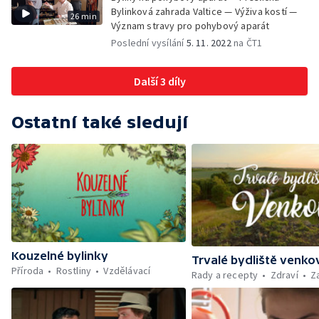
Bylinková zahrada Valtice — Výživa kostí —
26 min
Význam stravy pro pohybový aparát
Poslední vysílání
5. 11. 2022
na ČT1
Další 3 díly
Ostatní také sledují
Kouzelné bylinky
Trvalé bydliště venko
Příroda
Rostliny
Vzdělávací
Rady a recepty
Zdraví
Z