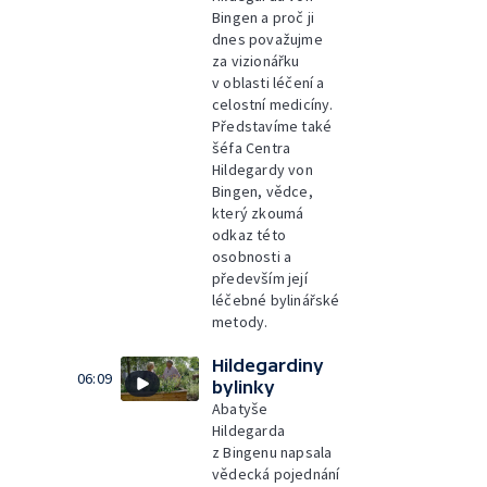
Bingen a proč ji
dnes považujme
za vizionářku
v oblasti léčení a
celostní medicíny.
Představíme také
šéfa Centra
Hildegardy von
Bingen, vědce,
který zkoumá
odkaz této
osobnosti a
především její
léčebné bylinářské
metody.
Hildegardiny
06:09
bylinky
Abatyše
Hildegarda
z Bingenu napsala
vědecká pojednání