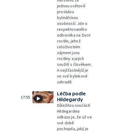
návštěvu za
jednou světově
proslulou
bylinářskou
osobností. Jde o
respektovaného
odborníka na život
rostlin, jehož
celoživotním
zájmem jsou
rostliny a jejich
soužití s člověkem.
A nejšťastnější je
ve své bylinkové
zahradě.
Léčba podle
17:55
Hildegardy
Důležitou součástí
Hildegardina
odkazu je, že už ve
své době
pochopila, jaký je