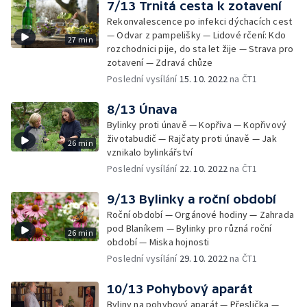
7/13 Trnitá cesta k zotavení
Rekonvalescence po infekci dýchacích cest
— Odvar z pampelišky — Lidové rčení: Kdo
27 min
rozchodnici pije, do sta let žije — Strava pro
zotavení — Zdravá chůze
Poslední vysílání
15. 10. 2022
na ČT1
8/13 Únava
Bylinky proti únavě — Kopřiva — Kopřivový
životabudič — Rajčaty proti únavě — Jak
26 min
vznikalo bylinkářství
Poslední vysílání
22. 10. 2022
na ČT1
9/13 Bylinky a roční období
Roční období — Orgánové hodiny — Zahrada
pod Blaníkem — Bylinky pro různá roční
26 min
období — Miska hojnosti
Poslední vysílání
29. 10. 2022
na ČT1
10/13 Pohybový aparát
Byliny na pohybový aparát — Přeslička —