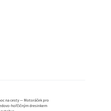
moc na cesty — Motoráček pro
edovo-hořčičným dresinkem