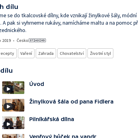
h dílu
e se do tkalcovské dílny, kde vznikají žinylkové šály, módní 
. A pak si vyhrneme rukávy, namícháme maltu a na pomoc p
zednického.
o
2019
•
Česko
recepty
Vaření
Zahrada
Chovatelství
Životní styl
 dílu
Úvod
Žinylková šála od pana Fidlera
Pilníkářská dílna
Vepřový bůček na vandr