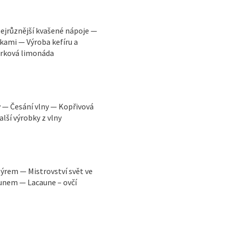
ejrůznější kvašené nápoje —
kami — Výroba kefíru a
urková limonáda
 — Česání vlny — Kopřivová
lší výrobky z vlny
sýrem — Mistrovství svět ve
rounem — Lacaune – ovčí