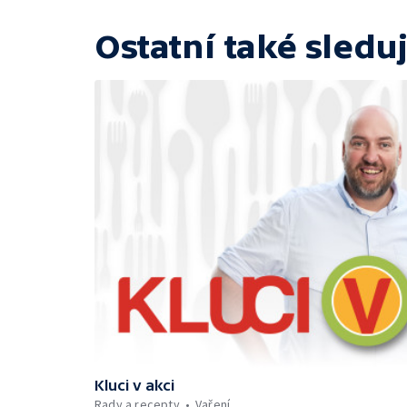
Ostatní také sleduj
Kluci v akci
Rady a recepty
Vaření