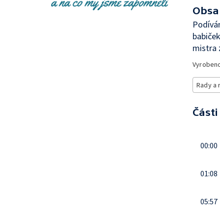
Obsa
Podívám
babiček
mistra 
Vyroben
Rady a 
Části
00:00
01:08
05:57