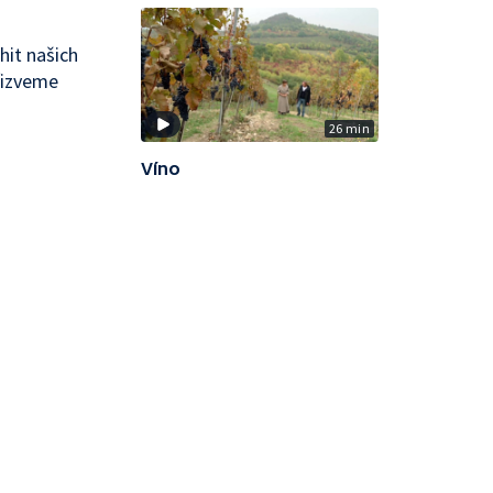
hit našich
řizveme
26 min
Víno