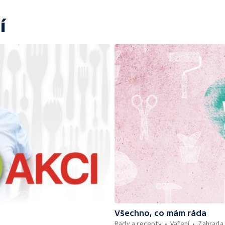
í
Všechno, co mám ráda
Rady a recepty
Vaření
Zahrada