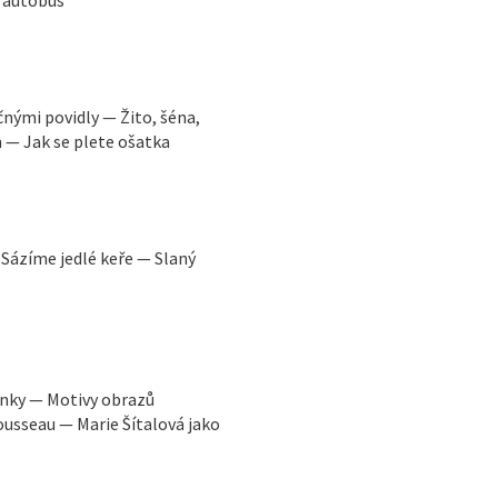
ý autobus
nými povidly — Žito, šéna,
 — Jak se plete ošatka
Sázíme jedlé keře — Slaný
ýnky — Motivy obrazů
ousseau — Marie Šítalová jako