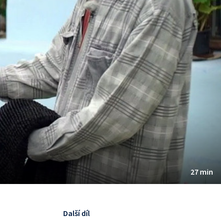
27 min
Další díl