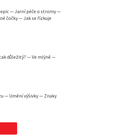
epic — Jarní péče o stromy —
né čočky — Jak se řízkuje
tak důležitý? — Ve mlýně —
ízu — Umění výšivky — Znaky