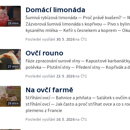
Domácí limonáda
Šumivá rybízová limonáda — Proč právě kvašení? — N
26 min
Zázvorová šumivá limonáda s kopřivou — Pivo s bylin
kysaného mléka — Kefír s česnekem a koprem — Ok
Poslední vysílání
30. 5. 2026
na ČT1
Ovčí rouno
Fáze zpracování surové vlny — Kapustové karbanátky
27 min
polévka — Plstění vlny — Předení vlny — Kopřivák a da
Poslední vysílání
23. 5. 2026
na ČT1
Na ovčí farmě
Stříhání ovcí — Bahnice a jehňata — Salátek s ovčím 
26 min
stříhání ovcí — Jak často a proč stříhat ovce a co s 
plemeno z Francie
Poslední vysílání
16. 5. 2026
na ČT1