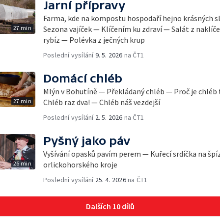
Jarní přípravy
Farma, kde na kompostu hospodaří hejno krásných sl
27 min
Sezona vajíček — Klíčením ku zdraví — Salát z naklíče
rybíz — Polévka z ječných krup
Poslední vysílání
9. 5. 2026
na ČT1
Domácí chléb
Mlýn v Bohutíně — Překládaný chléb — Proč je chléb 
27 min
Chléb raz dva! — Chléb náš vezdejší
Poslední vysílání
2. 5. 2026
na ČT1
Pyšný jako páv
Vyšívání opasků pavím perem — Kuřecí srdíčka na šp
26 min
orlickohorského kroje
Poslední vysílání
25. 4. 2026
na ČT1
Dalších 10 dílů