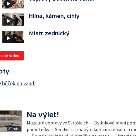
Hlína, kámen, cihly
Mistr zednický
 celé video
pty
 bůček na vandr
Na výlet!
Muzeum dopravy ve Strašicích — Bylinková první po
27 min
pamětníky — Sendvič s trhaným kuřecím masem a m