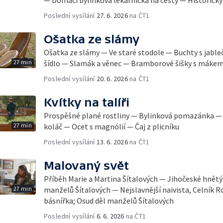
— Domácí bylinková lékárnička na cesty — Historick
Poslední vysílání
27. 6. 2026
na ČT1
Ošatka ze slámy
Ošatka ze slámy — Ve staré stodole — Buchty s jableč
27 min
šídlo — Slamák a věnec — Bramborové šišky s mákem
Poslední vysílání
20. 6. 2026
na ČT1
Kvítky na talíři
Prospěšné plané rostliny — Bylinková pomazánka — 
27 min
koláč — Ocet s magnólií — Čaj z plicníku
Poslední vysílání
13. 6. 2026
na ČT1
Malovaný svět
Příběh Marie a Martina Šítalových — Jihočeské hnět
27 min
manželů Šítalových — Nejslavnější naivista, Celník R
básnířka; Osud děl manželů Šítalových
Poslední vysílání
6. 6. 2026
na ČT1