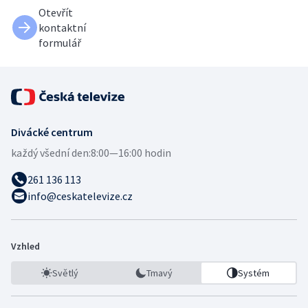
Otevřít
kontaktní
formulář
Divácké centrum
každý všední den:
8:00—16:00 hodin
261 136 113
info@ceskatelevize.cz
Vzhled
Světlý
Tmavý
Systém