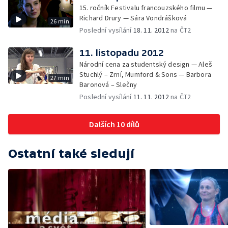
15. ročník Festivalu francouzského filmu —
Richard Drury — Sára Vondrášková
26 min
Poslední vysílání
18. 11. 2012
na ČT2
11. listopadu 2012
Národní cena za studentský design — Aleš
Stuchlý – Zrní, Mumford & Sons — Barbora
27 min
Baronová – Slečny
Poslední vysílání
11. 11. 2012
na ČT2
Dalších 10 dílů
Ostatní také sledují