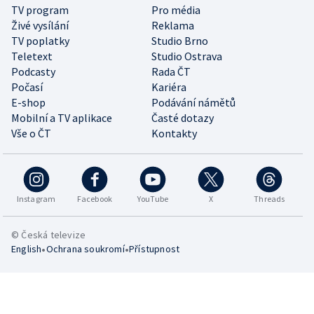
TV program
Pro média
Živé vysílání
Reklama
TV poplatky
Studio Brno
Teletext
Studio Ostrava
Podcasty
Rada ČT
Počasí
Kariéra
E-shop
Podávání námětů
Mobilní a TV aplikace
Časté dotazy
Vše o ČT
Kontakty
Instagram
Facebook
YouTube
X
Threads
© Česká televize
•
•
English
Ochrana soukromí
Přístupnost