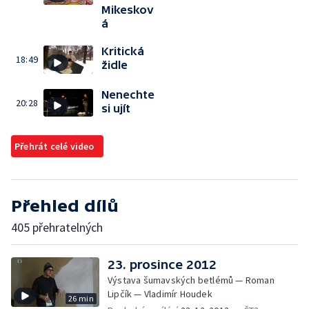
Mikeskov
á
Kritická
18:49
židle
Nenechte
20:28
si ujít
Přehrát celé video
Přehled dílů
405 přehratelných
23. prosince 2012
Výstava šumavských betlémů — Roman
Lipčík — Vladimír Houdek
26 min