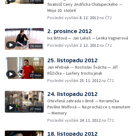
26 min
finalistů Ceny Jindřicha Chalupeckého —
Moje 20. století
Poslední vysílání
8. 12. 2012
na ČT2
2. prosince 2012
Iva Bittová — Jan Lukeš — Lenka Vagnerová
Poslední vysílání
2. 12. 2012
na ČT2
26 min
25. listopadu 2012
Jan Hřebejk — Rostislav Švácha — Jiří
Růžička – Luxfery trochu jinak
27 min
Poslední vysílání
25. 11. 2012
na ČT2
24. listopadu 2012
Otevřená zahrada v Brně — Keramička
Pavlína Wolfová — Na procházce s mamutem
27 min
— Memory
Poslední vysílání
24. 11. 2012
na ČT2
18. listopadu 2012