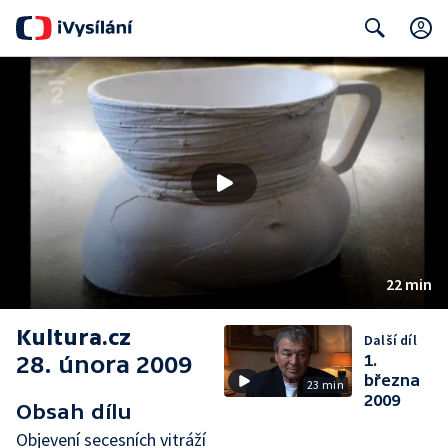
Search
22 min
Kultura.cz
Další díl
28. února 2009
1.
března
23 min
2009
Obsah dílu
Objevení secesních vitráží