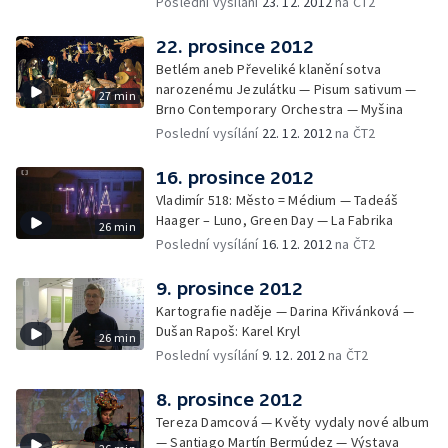
Poslední vysílání
23. 12. 2012
na ČT2
22. prosince 2012
Betlém aneb Převeliké klanění sotva
narozenému Jezulátku — Pisum sativum —
27 min
Brno Contemporary Orchestra — Myšina
Poslední vysílání
22. 12. 2012
na ČT2
16. prosince 2012
Vladimír 518: Město = Médium — Tadeáš
Haager – Luno, Green Day — La Fabrika
26 min
Poslední vysílání
16. 12. 2012
na ČT2
9. prosince 2012
Kartografie naděje — Darina Křivánková —
Dušan Rapoš: Karel Kryl
26 min
Poslední vysílání
9. 12. 2012
na ČT2
8. prosince 2012
Tereza Damcová — Květy vydaly nové album
— Santiago Martín Bermúdez — Výstava