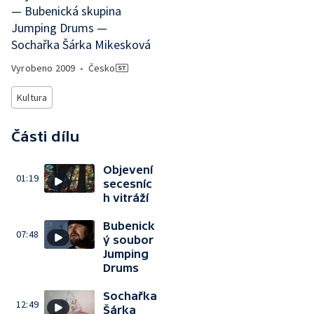
— Bubenická skupina
Jumping Drums —
Sochařka Šárka Mikesková
Vyrobeno
2009
•
Česko
Kultura
Části dílu
Objevení
01:19
secesníc
h vitráží
Bubenick
07:48
ý soubor
Jumping
Drums
Sochařka
12:49
Šárka