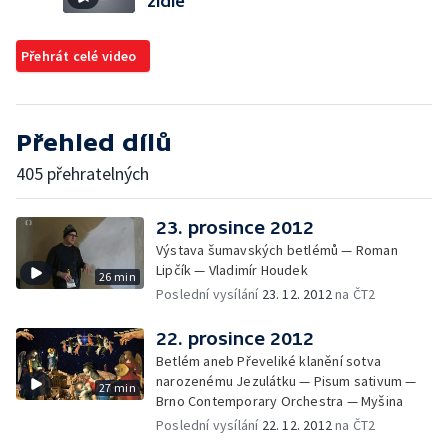
židle
Přehrát celé video
Přehled dílů
405 přehratelných
23. prosince 2012
Výstava šumavských betlémů — Roman
Lipčík — Vladimír Houdek
26 min
Poslední vysílání
23. 12. 2012
na ČT2
22. prosince 2012
Betlém aneb Převeliké klanění sotva
narozenému Jezulátku — Pisum sativum —
27 min
Brno Contemporary Orchestra — Myšina
Poslední vysílání
22. 12. 2012
na ČT2