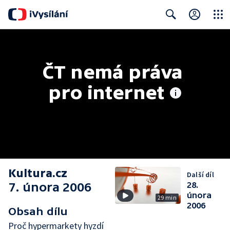
Close
Search
ČT nemá práva 
pro internet
Kultura.cz
Další díl
7. února 2006
28.
února
29 min
2006
Obsah dílu
Proč hypermarkety hyzdí