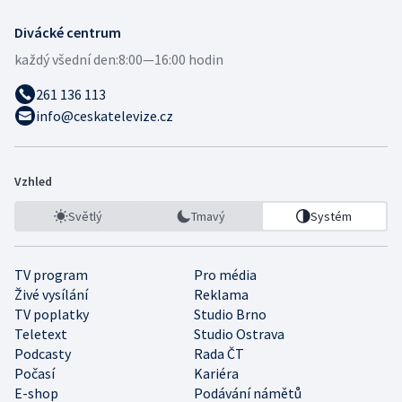
Divácké centrum
každý všední den:
8:00—16:00 hodin
261 136 113
info@ceskatelevize.cz
Vzhled
Světlý
Tmavý
Systém
TV program
Pro média
Živé vysílání
Reklama
TV poplatky
Studio Brno
Teletext
Studio Ostrava
Podcasty
Rada ČT
Počasí
Kariéra
E-shop
Podávání námětů