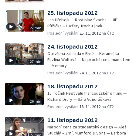
25. listopadu 2012
Jan Hřebejk — Rostislav Švácha — Jiří
Růžička – Luxfery trochu jinak
27 min
Poslední vysílání
25. 11. 2012
na ČT2
24. listopadu 2012
Otevřená zahrada v Brně — Keramička
Pavlína Wolfová — Na procházce s mamutem
27 min
— Memory
Poslední vysílání
24. 11. 2012
na ČT2
18. listopadu 2012
15. ročník Festivalu francouzského filmu —
Richard Drury — Sára Vondrášková
26 min
Poslední vysílání
18. 11. 2012
na ČT2
11. listopadu 2012
Národní cena za studentský design — Aleš
Stuchlý – Zrní, Mumford & Sons — Barbora
27 min