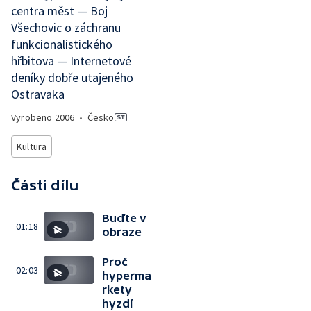
centra měst — Boj
Všechovic o záchranu
funkcionalistického
hřbitova — Internetové
deníky dobře utajeného
Ostravaka
Vyrobeno
2006
•
Česko
Kultura
Části dílu
Buďte v
01:18
obraze
Proč
02:03
hyperma
rkety
hyzdí