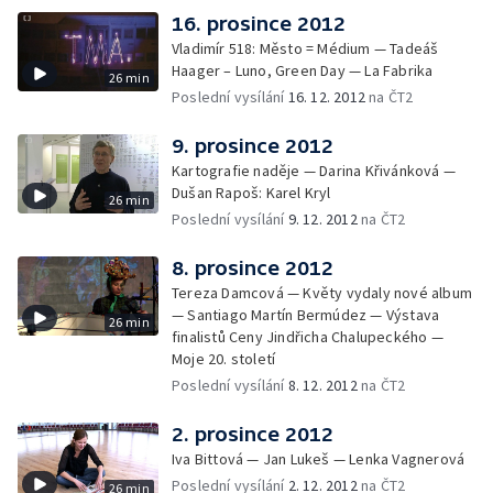
16. prosince 2012
Vladimír 518: Město = Médium — Tadeáš
Haager – Luno, Green Day — La Fabrika
26 min
Poslední vysílání
16. 12. 2012
na ČT2
9. prosince 2012
Kartografie naděje — Darina Křivánková —
Dušan Rapoš: Karel Kryl
26 min
Poslední vysílání
9. 12. 2012
na ČT2
8. prosince 2012
Tereza Damcová — Květy vydaly nové album
— Santiago Martín Bermúdez — Výstava
26 min
finalistů Ceny Jindřicha Chalupeckého —
Moje 20. století
Poslední vysílání
8. 12. 2012
na ČT2
2. prosince 2012
Iva Bittová — Jan Lukeš — Lenka Vagnerová
Poslední vysílání
2. 12. 2012
na ČT2
26 min