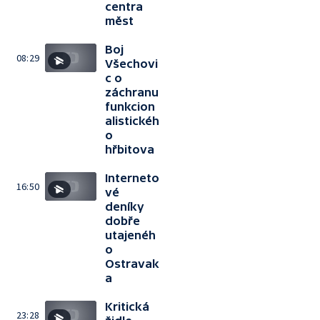
centra
měst
Boj
08:29
Všechovi
c o
záchranu
funkcion
alistickéh
o
hřbitova
Interneto
16:50
vé
deníky
dobře
utajenéh
o
Ostravak
a
Kritická
23:28