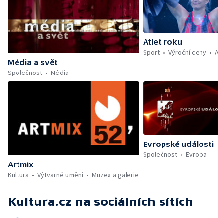
Atlet roku
Sport
Výroční ceny
A
Média a svět
Společnost
Média
Evropské události
Společnost
Evropa
Artmix
Kultura
Výtvarné umění
Muzea a galerie
Kultura.cz
na sociálních sítích