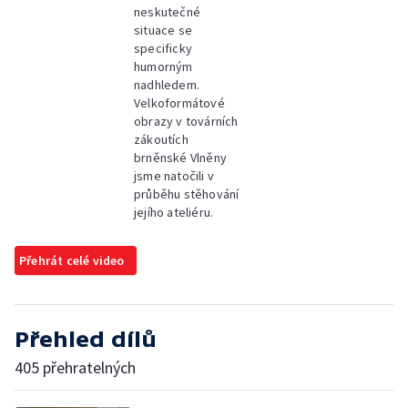
neskutečné
situace se
specificky
humorným
nadhledem.
Velkoformátové
obrazy v továrních
zákoutích
brněnské Vlněny
jsme natočili v
průběhu stěhování
jejího ateliéru.
Přehrát celé video
Přehled dílů
405 přehratelných