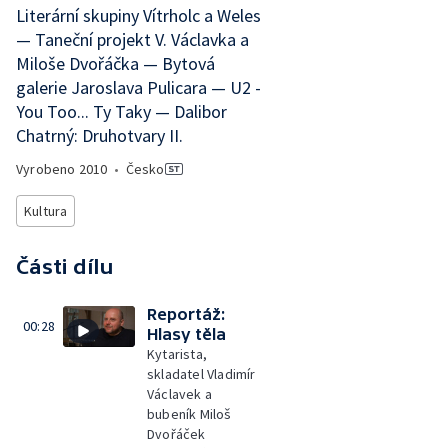
Literární skupiny Vítrholc a Weles
— Taneční projekt V. Václavka a
Miloše Dvořáčka — Bytová
galerie Jaroslava Pulicara — U2 -
You Too... Ty Taky — Dalibor
Chatrný: Druhotvary II.
Vyrobeno
2010
•
Česko
Kultura
Části dílu
Reportáž:
00:28
Hlasy těla
Kytarista,
skladatel Vladimír
Václavek a
bubeník Miloš
Dvořáček