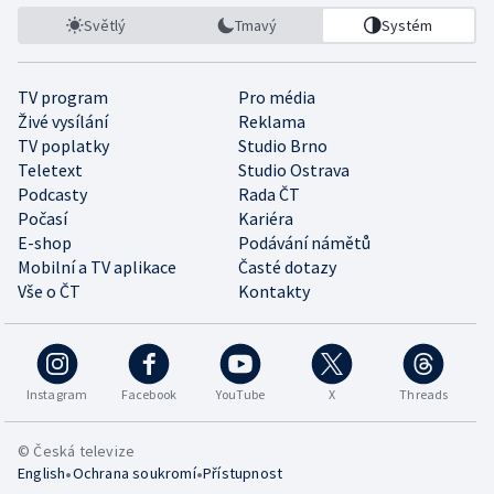
Světlý
Tmavý
Systém
TV program
Pro média
Živé vysílání
Reklama
TV poplatky
Studio Brno
Teletext
Studio Ostrava
Podcasty
Rada ČT
Počasí
Kariéra
E-shop
Podávání námětů
Mobilní a TV aplikace
Časté dotazy
Vše o ČT
Kontakty
Instagram
Facebook
YouTube
X
Threads
© Česká televize
•
•
English
Ochrana soukromí
Přístupnost