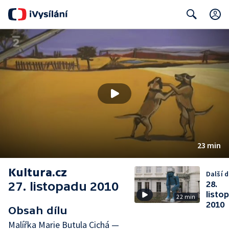
Search
23 min
Kultura.cz
Další d
27. listopadu 2010
28.
listo
22 min
2010
Obsah dílu
Malířka Marie Butula Cichá —