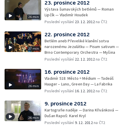
23. prosince 2012
Výstava šumavských betlémů — Roman
Lipčík — Vladimír Houdek
26 min
Poslední vysílání
23. 12. 2012
na ČT2
22. prosince 2012
Betlém aneb Převeliké klanění sotva
narozenému Jezulátku — Pisum sativum —
27 min
Brno Contemporary Orchestra — Myšina
Poslední vysílání
22. 12. 2012
na ČT2
16. prosince 2012
Vladimír 518: Město = Médium — Tadeáš
Haager – Luno, Green Day — La Fabrika
26 min
Poslední vysílání
16. 12. 2012
na ČT2
9. prosince 2012
Kartografie naděje — Darina Křivánková —
Dušan Rapoš: Karel Kryl
26 min
Poslední vysílání
9. 12. 2012
na ČT2