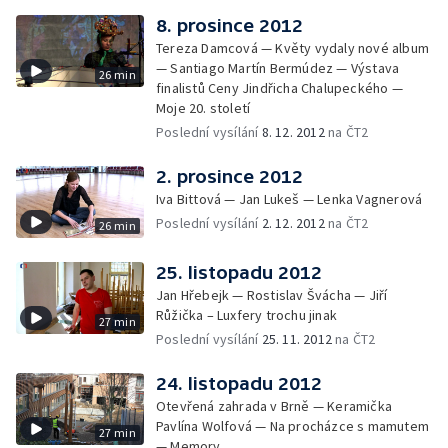
8. prosince 2012
Tereza Damcová — Květy vydaly nové album
— Santiago Martín Bermúdez — Výstava
26 min
finalistů Ceny Jindřicha Chalupeckého —
Moje 20. století
Poslední vysílání
8. 12. 2012
na ČT2
2. prosince 2012
Iva Bittová — Jan Lukeš — Lenka Vagnerová
Poslední vysílání
2. 12. 2012
na ČT2
26 min
25. listopadu 2012
Jan Hřebejk — Rostislav Švácha — Jiří
Růžička – Luxfery trochu jinak
27 min
Poslední vysílání
25. 11. 2012
na ČT2
24. listopadu 2012
Otevřená zahrada v Brně — Keramička
Pavlína Wolfová — Na procházce s mamutem
27 min
— Memory