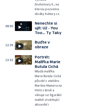
Druhotvary II., na
kterou pozveme
diváky Kultury.cz.
Nenechte si
09:50
ujít: U2 - You
Too... Ty Taky
Buďte v
12:39
obraze
Portrét:
13:32
Malířka Marie
Butula Cichá
Mladá malířka
Marie Butula Cichá
působí v ateliéru
Martina Mainera na
FAVU v Brně a
věnuje se figurální
malbě ztvárňující
absurdní i