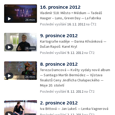
16. prosince 2012
Vladimír 518: Město = Médium — Tadeáš
Haager – Luno, Green Day — La Fabrika
26 min
Poslední vysílání
16. 12. 2012
na ČT2
9. prosince 2012
Kartografie naděje — Darina Křivánková —
Dušan Rapoš: Karel Kryl
26 min
Poslední vysílání
9. 12. 2012
na ČT2
8. prosince 2012
Tereza Damcová — Květy vydaly nové album
— Santiago Martín Bermúdez — Výstava
26 min
finalistů Ceny Jindřicha Chalupeckého —
Moje 20. století
Poslední vysílání
8. 12. 2012
na ČT2
2. prosince 2012
Iva Bittová — Jan Lukeš — Lenka Vagnerová
Poslední vysílání
2. 12. 2012
na ČT2