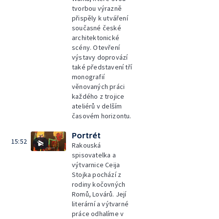
tvorbou výrazně
přispěly k utváření
současné české
architektonické
scény. Otevření
výstavy doprovází
také představení tří
monografií
věnovaných práci
každého z trojice
ateliérů v delším
časovém horizontu.
Portrét
15:52
Rakouská
spisovatelka a
výtvarnice Ceija
Stojka pochází z
rodiny kočovných
Romů, Lovárů. Její
literární a výtvarné
práce odhalíme v