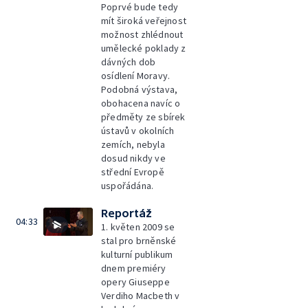
Poprvé bude tedy
mít široká veřejnost
možnost zhlédnout
umělecké poklady z
dávných dob
osídlení Moravy.
Podobná výstava,
obohacena navíc o
předměty ze sbírek
ústavů v okolních
zemích, nebyla
dosud nikdy ve
střední Evropě
uspořádána.
Reportáž
04:33
1. květen 2009 se
stal pro brněnské
kulturní publikum
dnem premiéry
opery Giuseppe
Verdiho Macbeth v