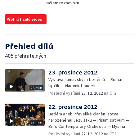
našem rozhovoru.
Přehrát celé video
Přehled dílů
405 přehratelných
23. prosince 2012
Výstava šumavských betlémů — Roman
Lipčík — Vladimír Houdek
26 min
Poslední vysílání
23. 12. 2012
na ČT2
22. prosince 2012
Betlém aneb Převeliké klanění sotva
narozenému Jezulátku — Pisum sativum —
27 min
Brno Contemporary Orchestra — Myšina
Poslední vysílání
22. 12. 2012
na ČT2