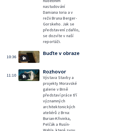
hudebním
nastudování
Damiana Ioria a v
režii Bruna Berger-
Gorskeho. Jak se
představení zdařilo,
se dozvíte v naší
reportáži.
Buďte v obraze
10:36
Rozhovor
11:10
Výstava Stavby a
projekty Moravské
galerie v Brně
představí práce tří
významných
architektonických
ateliérů z Brna:
Burian-Křivinka,
Pelčák a Rusín-
Wahla, které svou