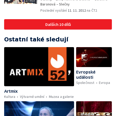
27 min
Baronová – Slečny
Poslední vysílání
11. 11. 2012
na ČT2
Dalších 10 dílů
Ostatní také sledují
Evropské
události
Společnost
Evropa
Artmix
Kultura
Výtvarné umění
Muzea a galerie