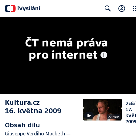
Clo
Search
ČT nemá práva 
pro internet
Kultura.cz
Další
16. května 2009
17.
kvě
22 min
200
Obsah dílu
Giuseppe Verdiho Macbeth —