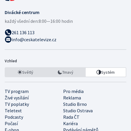
Divácké centrum
každý všední den:
8:00—16:00 hodin
261 136 113
info@ceskatelevize.cz
Vzhled
Světlý
Tmavý
Systém
TV program
Pro média
Živé vysílání
Reklama
TV poplatky
Studio Brno
Teletext
Studio Ostrava
Podcasty
Rada ČT
Počasí
Kariéra
E-shop
Podávání námětů