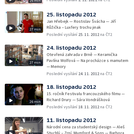
26 min
25. listopadu 2012
Jan Hřebejk — Rostislav Švácha — Jiří
Růžička – Luxfery trochu jinak
27 min
Poslední vysílání
25. 11. 2012
na ČT2
24. listopadu 2012
Otevřená zahrada v Brně — Keramička
Pavlína Wolfová — Na procházce s mamutem
27 min
— Memory
Poslední vysílání
24. 11. 2012
na ČT2
18. listopadu 2012
15. ročník Festivalu francouzského filmu —
Richard Drury — Sára Vondrášková
26 min
Poslední vysílání
18. 11. 2012
na ČT2
11. listopadu 2012
Národní cena za studentský design — Aleš
Stuchlý – Zrní, Mumford & Sons — Barbora