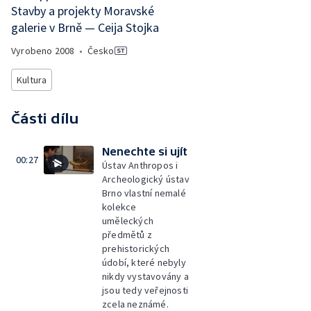
Stavby a projekty Moravské
galerie v Brně — Ceija Stojka
Vyrobeno
2008
•
Česko
Kultura
Části dílu
Nenechte si ujít
00:27
Ústav Anthropos i
Archeologický ústav
Brno vlastní nemalé
kolekce
uměleckých
předmětů z
prehistorických
údobí, které nebyly
nikdy vystavovány a
jsou tedy veřejnosti
zcela neznámé.