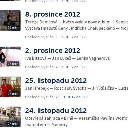
Poslední vysílání
9. 12. 2012
na ČT2
8. prosince 2012
Tereza Damcová — Květy vydaly nové album — Sant
26 min
Výstava finalistů Ceny Jindřicha Chalupeckého — Moje
Poslední vysílání
8. 12. 2012
na ČT2
2. prosince 2012
Iva Bittová — Jan Lukeš — Lenka Vagnerová
26 min
Poslední vysílání
2. 12. 2012
na ČT2
25. listopadu 2012
Jan Hřebejk — Rostislav Švácha — Jiří Růžička – Luxfe
27 min
Poslední vysílání
25. 11. 2012
na ČT2
24. listopadu 2012
Otevřená zahrada v Brně — Keramička Pavlína Wolfo
27 min
mamutem — Memory