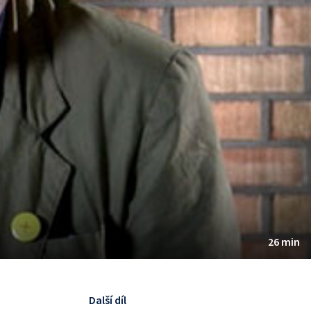
26 min
Další díl