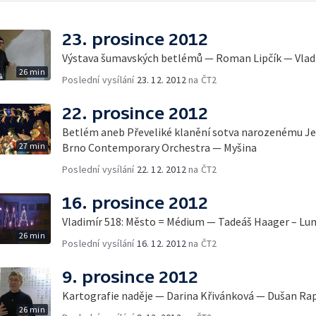
23. prosince 2012
Výstava šumavských betlémů — Roman Lipčík — Vlad
26 min
Poslední vysílání
23. 12. 2012
na ČT2
22. prosince 2012
Betlém aneb Převeliké klanění sotva narozenému J
27 min
Brno Contemporary Orchestra — Myšina
Poslední vysílání
22. 12. 2012
na ČT2
16. prosince 2012
Vladimír 518: Město = Médium — Tadeáš Haager – Lun
26 min
Poslední vysílání
16. 12. 2012
na ČT2
9. prosince 2012
Kartografie naděje — Darina Křivánková — Dušan Rap
26 min