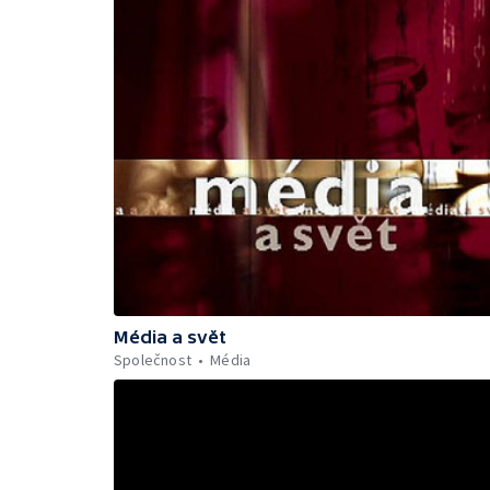
Média a svět
Společnost
Média