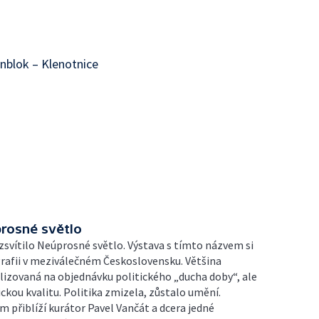
nblok – Klenotnice
prosné světlo
ozsvítilo Neúprosné světlo. Výstava s tímto názvem si
grafii v meziválečném Československu. Většina
lizovaná na objednávku politického „ducha doby“, ale
ickou kvalitu. Politika zmizela, zůstalo umění.
m přiblíží kurátor Pavel Vančát a dcera jedné