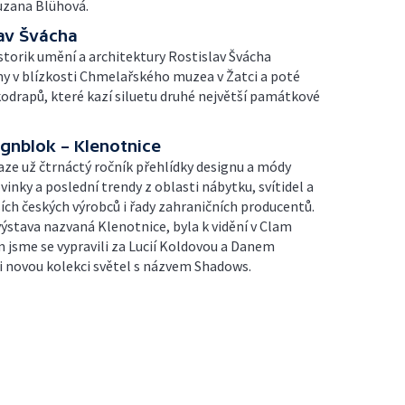
Zuzana Blühová.
lav Švácha
istorik umění a architektury Rostislav Švácha
y v blízkosti Chmelařského muzea v Žatci a poté
drapů, které kazí siluetu druhé největší památkové
gnblok – Klenotnice
aze už čtrnáctý ročník přehlídky designu a módy
inky a poslední trendy z oblasti nábytku, svítidel a
ích českých výrobců i řady zahraničních producentů.
výstava nazvaná Klenotnice, byla k vidění v Clam
m jsme se vypravili za Lucií Koldovou a Danem
li novou kolekci světel s názvem Shadows.