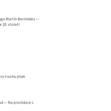
iago Martín Bermúdez —
 20. století
ry trochu jinak
vá — Na procházce s