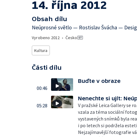
14. října 2012
Obsah dílu
Neúprosné světlo — Rostislav Švácha — Desig
Vyrobeno
2012
•
Česko
Kultura
Části dílu
Buďte v obraze
00:46
Nenechte si ujít: Neú
V pražské Leica Gallery se r
05:28
vzala za téma sociální foto
vystavených snímků byla rea
i po letech si podržela estet
Nejzajímavější fotografie vá