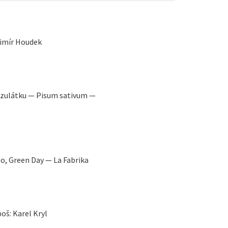
imír Houdek
ezulátku — Pisum sativum —
o, Green Day — La Fabrika
oš: Karel Kryl