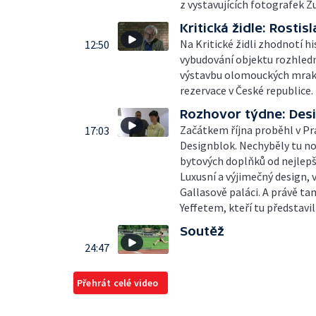
z vystavujících fotografek 
Kritická židle: Rostis
Na Kritické židli zhodnotí h
12:50
vybudování objektu rozhledn
výstavbu olomouckých mrako
rezervace v České republice.
Rozhovor týdne: Desi
Začátkem října proběhl v Pr
17:03
Designblok. Nechyběly tu nov
bytových doplňků od nejlepš
Luxusní a výjimečný design, 
Gallasově paláci. A právě ta
Yeffetem, kteří tu představi
Soutěž
24:47
Přehrát celé video