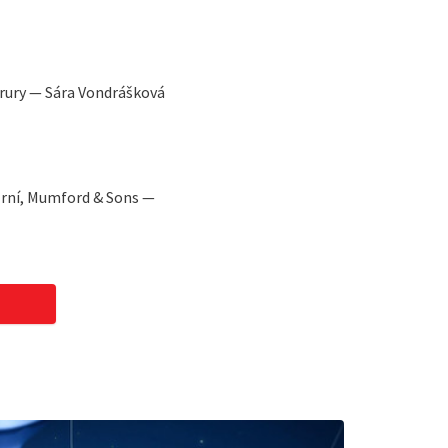
Drury — Sára Vondrášková
Zrní, Mumford & Sons —