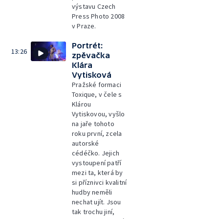
výstavu Czech
Press Photo 2008
v Praze.
Portrét:
13:26
zpěvačka
Klára
Vytisková
Pražské formaci
Toxique, v čele s
Klárou
Vytiskovou, vyšlo
na jaře tohoto
roku první, zcela
autorské
cédéčko. Jejich
vystoupení patří
mezi ta, která by
si příznivci kvalitní
hudby neměli
nechat ujít. Jsou
tak trochu jiní,