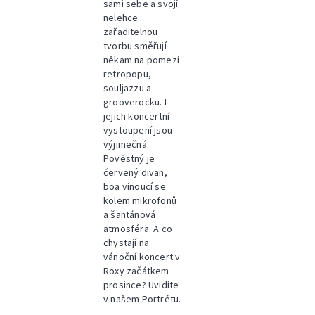
sami sebe a svojí
nelehce
zařaditelnou
tvorbu směřují
někam na pomezí
retropopu,
souljazzu a
grooverocku. I
jejich koncertní
vystoupení jsou
výjimečná.
Pověstný je
červený divan,
boa vinoucí se
kolem mikrofonů
a šantánová
atmosféra. A co
chystají na
vánoční koncert v
Roxy začátkem
prosince? Uvidíte
v našem Portrétu.