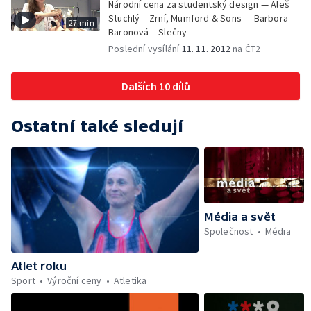
Národní cena za studentský design — Aleš
Stuchlý – Zrní, Mumford & Sons — Barbora
27 min
Baronová – Slečny
Poslední vysílání
11. 11. 2012
na ČT2
Dalších 10 dílů
Ostatní také sledují
Média a svět
Společnost
Média
Atlet roku
Sport
Výroční ceny
Atletika