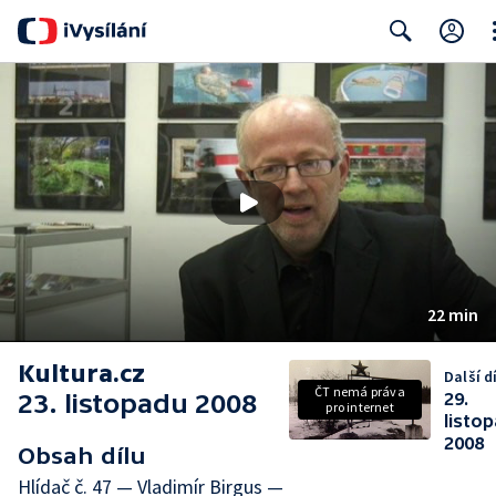
Cl
Search
22 min
Kultura.cz
Další dí
ČT nemá práva
23. listopadu 2008
29.
pro internet
listo
2008
Obsah dílu
Hlídač č. 47 — Vladimír Birgus —