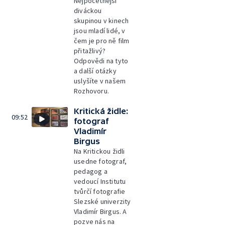
Nejpočetnější
diváckou
skupinou v kinech
jsou mladí lidé, v
čem je pro ně film
přitažlivý?
Odpovědi na tyto
a další otázky
uslyšíte v našem
Rozhovoru.
Kritická židle:
09:52
fotograf
Vladimír
Birgus
Na Kritickou židli
usedne fotograf,
pedagog a
vedoucí Institutu
tvůrčí fotografie
Slezské univerzity
Vladimír Birgus. A
pozve nás na