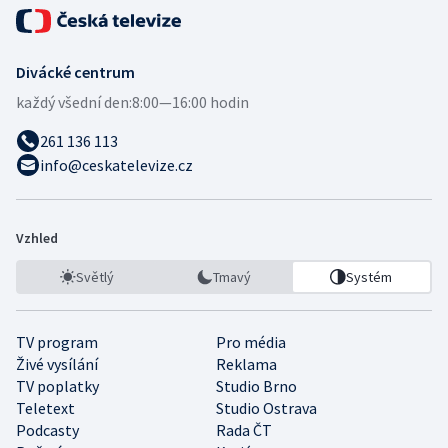
Divácké centrum
každý všední den:
8:00—16:00 hodin
261 136 113
info@ceskatelevize.cz
Vzhled
Světlý
Tmavý
Systém
TV program
Pro média
Živé vysílání
Reklama
TV poplatky
Studio Brno
Teletext
Studio Ostrava
Podcasty
Rada ČT