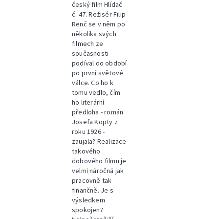
český film Hlídač
č. 47. Režisér Filip
Renč se v něm po
několika svých
filmech ze
současnosti
podíval do období
po první světové
válce. Co ho k
tomu vedlo, čím
ho literární
předloha - román
Josefa Kopty z
roku 1926 -
zaujala? Realizace
takového
dobového filmu je
velmi náročná jak
pracovně tak
finančně. Je s
výsledkem
spokojen?