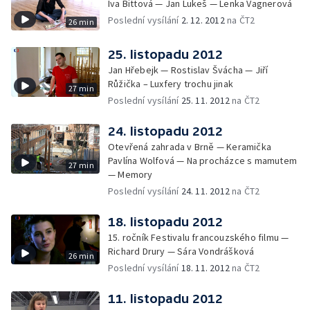
Iva Bittová — Jan Lukeš — Lenka Vagnerová
Poslední vysílání
2. 12. 2012
na ČT2
26 min
25. listopadu 2012
Jan Hřebejk — Rostislav Švácha — Jiří
Růžička – Luxfery trochu jinak
27 min
Poslední vysílání
25. 11. 2012
na ČT2
24. listopadu 2012
Otevřená zahrada v Brně — Keramička
Pavlína Wolfová — Na procházce s mamutem
27 min
— Memory
Poslední vysílání
24. 11. 2012
na ČT2
18. listopadu 2012
15. ročník Festivalu francouzského filmu —
Richard Drury — Sára Vondrášková
26 min
Poslední vysílání
18. 11. 2012
na ČT2
11. listopadu 2012