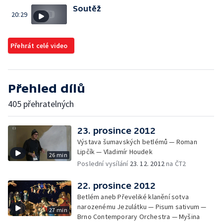
Soutěž
20:29
Přehrát celé video
Přehled dílů
405 přehratelných
23. prosince 2012
Výstava šumavských betlémů — Roman
Lipčík — Vladimír Houdek
26 min
Poslední vysílání
23. 12. 2012
na ČT2
22. prosince 2012
Betlém aneb Převeliké klanění sotva
narozenému Jezulátku — Pisum sativum —
27 min
Brno Contemporary Orchestra — Myšina