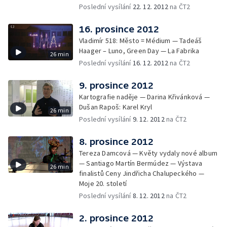
Poslední vysílání
22. 12. 2012
na ČT2
16. prosince 2012
Vladimír 518: Město = Médium — Tadeáš
Haager – Luno, Green Day — La Fabrika
26 min
Poslední vysílání
16. 12. 2012
na ČT2
9. prosince 2012
Kartografie naděje — Darina Křivánková —
Dušan Rapoš: Karel Kryl
26 min
Poslední vysílání
9. 12. 2012
na ČT2
8. prosince 2012
Tereza Damcová — Květy vydaly nové album
— Santiago Martín Bermúdez — Výstava
26 min
finalistů Ceny Jindřicha Chalupeckého —
Moje 20. století
Poslední vysílání
8. 12. 2012
na ČT2
2. prosince 2012