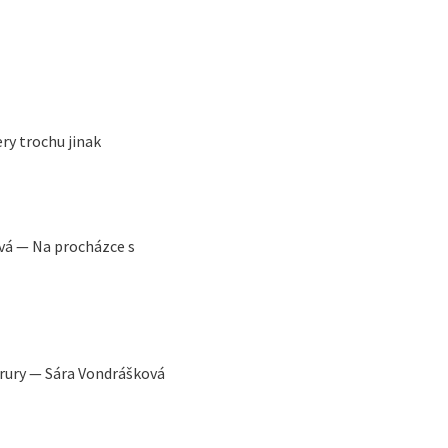
ry trochu jinak
vá — Na procházce s
Drury — Sára Vondrášková