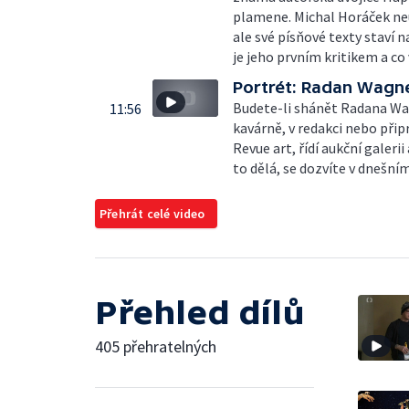
plamene. Michal Horáček neus
ale své písňové texty staví n
je jeho prvním kritikem a co
Portrét: Radan Wagn
Budete-li shánět Radana Wag
11:56
kavárně, v redakci nebo při
Revue art, řídí aukční galeri
to dělá, se dozvíte v dnešní
Přehrát celé video
Přehled dílů
405 přehratelných