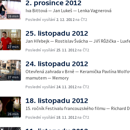
2. prosince 2012
Iva Bittová — Jan Lukeš — Lenka Vagnerová
26 min
Poslední vysílání
2. 12. 2012
na ČT2
25. listopadu 2012
Jan Hřebejk — Rostislav Švácha — Jiří Růžička – Luxfe
27 min
Poslední vysílání
25. 11. 2012
na ČT2
24. listopadu 2012
Otevřená zahrada v Brně — Keramička Pavlína Wolfo
27 min
mamutem — Memory
Poslední vysílání
24. 11. 2012
na ČT2
18. listopadu 2012
15. ročník Festivalu francouzského filmu — Richard 
26 min
Poslední vysílání
18. 11. 2012
na ČT2