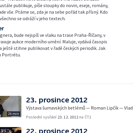
tále publikuje, píše sloupky do novin, eseje, romány,
ade vše. Ptáme se, zda je na sebe pořád tak přísný. Kdo
 všechno se odráží v jeho textech.
er
nera, bude nejspíš ve vlaku na trase Praha-Říčany, v
pravuje aukce moderního umění. Maluje, vydává časopis
i a ještě stihne publikovat v řadě českých periodik. Jak
m Portrétu.
23. prosince 2012
Výstava šumavských betlémů — Roman Lipčík — Vlad
26 min
Poslední vysílání
23. 12. 2012
na ČT2
22. prosince 2012