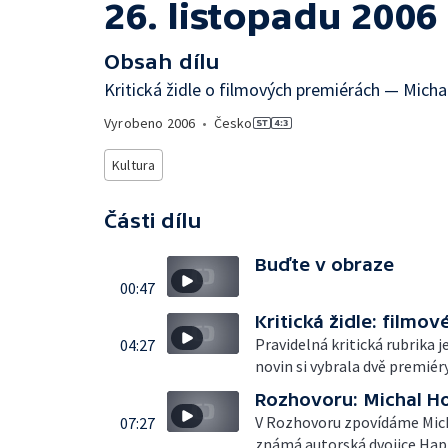
26. listopadu 2006
Obsah dílu
Kritická židle o filmových premiérách — Mic
Vyrobeno
2006
•
Česko
Kultura
Části dílu
Buďte v obraze
00:47
Kritická židle: filmo
Pravidelná kritická rubrika 
04:27
novin si vybrala dvě premiéry
Rozhovoru: Michal H
V Rozhovoru zpovídáme Micha
07:27
známá autorská dvojice Hap