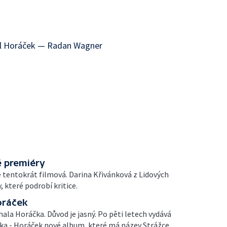
hal Horáček — Radan Wagner
vé premiéry
je tentokrát filmová. Darina Křivánková z Lidových
, které podrobí kritice.
oráček
la Horáčka. Důvod je jasný. Po pěti letech vydává
ka - Horáček nové album, které má název Strážce