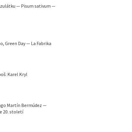
ezulátku — Pisum sativum —
o, Green Day — La Fabrika
oš: Karel Kryl
iago Martín Bermúdez —
 20. století