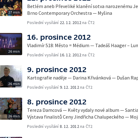
Betlém aneb Převeliké klanění sotva narozenému J
27 min
Brno Contemporary Orchestra — Myšina
Poslední vysílání
22. 12. 2012
na ČT2
16. prosince 2012
Vladimír 518: Město = Médium — Tadeáš Haager – Lun
26 min
Poslední vysílání
16. 12. 2012
na ČT2
9. prosince 2012
Kartografie naděje — Darina Křivánková — Dušan Rap
26 min
Poslední vysílání
9. 12. 2012
na ČT2
8. prosince 2012
Tereza Damcová — Květy vydaly nové album — Sant
26 min
Výstava finalistů Ceny Jindřicha Chalupeckého — Moje
Poslední vysílání
8. 12. 2012
na ČT2