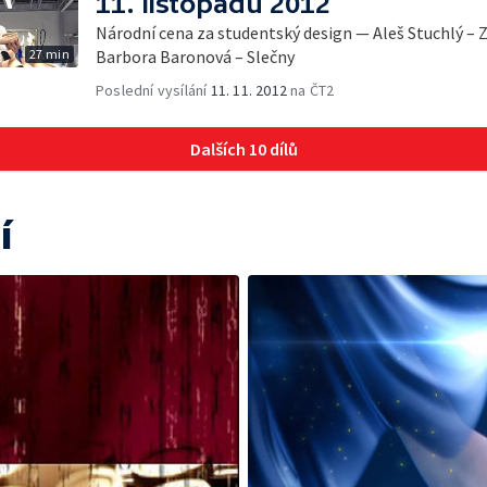
11. listopadu 2012
Národní cena za studentský design — Aleš Stuchlý – 
27 min
Barbora Baronová – Slečny
Poslední vysílání
11. 11. 2012
na ČT2
Dalších 10 dílů
í