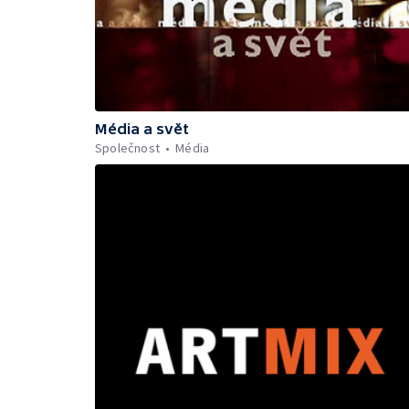
Média a svět
Společnost
Média