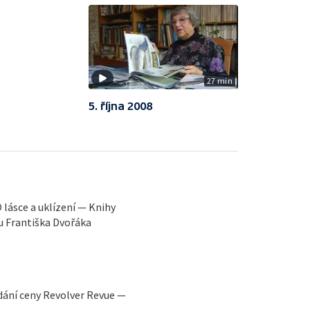
27 min
5. října 2008
lásce a uklízení — Knihy
u Františka Dvořáka
dání ceny Revolver Revue —