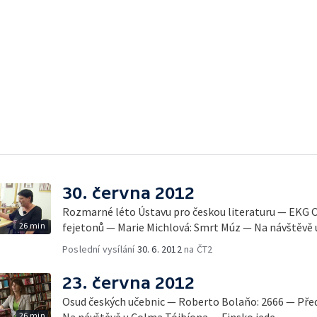
30. června 2012
Rozmarné léto Ústavu pro českou literaturu — EKG O 
26 min
fejetonů — Marie Michlová: Smrt Múz — Na návštěvě 
Poslední vysílání
30. 6. 2012
na ČT2
23. června 2012
Osud českých učebnic — Roberto Bolaňo: 2666 — Pře
26 min
Na návštěvě u Colma Tóibíona — Finsko jede