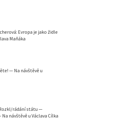
cherová: Evropa je jako židle
slava Maňáka
těte! — Na návštěvě u
Rozkl/rádání státu —
— Na návštěvě u Václava Cílka