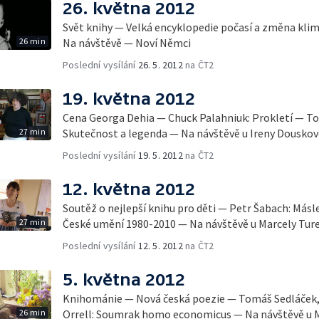
26. května 2012
Svět knihy — Velká encyklopedie počasí a změna klim
26 min
Na návštěvě — Noví Němci
Poslední vysílání
26. 5. 2012
na ČT2
19. května 2012
Cena Georga Dehia — Chuck Palahniuk: Prokletí — T
27 min
Skutečnost a legenda — Na návštěvě u Ireny Douskov
Poslední vysílání
19. 5. 2012
na ČT2
12. května 2012
Soutěž o nejlepší knihu pro děti — Petr Šabach: Más
27 min
České umění 1980-2010 — Na návštěvě u Marcely Tur
Poslední vysílání
12. 5. 2012
na ČT2
5. května 2012
Knihománie — Nová česká poezie — Tomáš Sedláček,
26 min
Orrell: Soumrak homo economicus — Na návštěvě u M