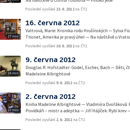
Poslední vysílání
23. 6. 2012
na ČT2
16. června 2012
Valtrová, Marie: Kronika rodu Hrušínských — Sylva Fis
27 min
Thonet, Amerika je pravý úhel — Na návštěvě u Vrati
Poslední vysílání
16. 6. 2012
na ČT2
9. června 2012
Douglas R. Hofstadter: Gödel, Escher, Bach — Děti, č
26 min
Madeleine Albrightové
Poslední vysílání
9. 6. 2012
na ČT2
2. června 2012
Kniha Madeline Albrightové — Vladimíra Dvořáková: 
27 min
Povídkáři – mistr a adeptka — Jiří Hájíček: Rybí krev 
Poslední vysílání
2. 6. 2012
na ČT2