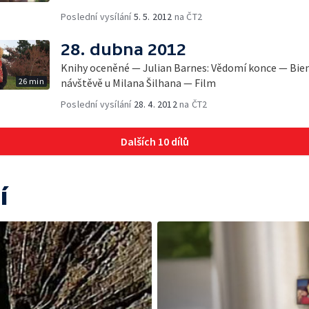
Poslední vysílání
5. 5. 2012
na ČT2
28. dubna 2012
Knihy oceněné — Julian Barnes: Vědomí konce — Bie
26 min
návštěvě u Milana Šilhana — Film
Poslední vysílání
28. 4. 2012
na ČT2
Dalších 10 dílů
í