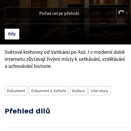
Pořad nelze přehrát
Díly
Světové knihovny od Vatikánu po Asii. I v moderní době
internetu zůstávají živými místy k setkávání, vzdělávání
a uchovávání historie.
Dokument
Dokument o kultuře
Kultura
Literatura
Přehled dílů