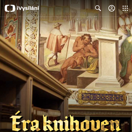
Close
Search