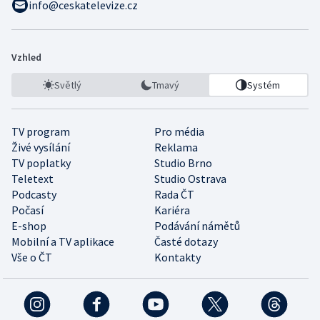
info@ceskatelevize.cz
Vzhled
Světlý
Tmavý
Systém
TV program
Pro média
Živé vysílání
Reklama
TV poplatky
Studio Brno
Teletext
Studio Ostrava
Podcasty
Rada ČT
Počasí
Kariéra
E-shop
Podávání námětů
Mobilní a TV aplikace
Časté dotazy
Vše o ČT
Kontakty